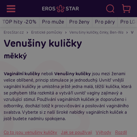
TOP hity -20%
Pro muže
Pro ženy
Pro páry
Pro LG
ErosStar.cz
Erotické pomůcky
Venušiny kuličky, činky, Ben-Wa
Ven
Venušiny kuličky
měkký
Vaginální kuličky
neboli
Venušiny kuličky
jsou mezi ženami
velice oblíbené, princip stimulace je jednoduchý. Uvnitř vnější
vaginální kuličky je umístěna ještě jedna malá, těžší kulička, která
se pohybem těla rozkmitá a vytváří uvnitř vagíny zajímavý a
vzrušující stimul. Používání vaginálních kuliček je doporučeno i
odborníky, dochází totiž k procvičování a posilování vaginálního
svalstva. Vyberte si z naší široké nabídky vaginálních kuliček a
jistě budete nadmíru spokojena.
Co to jsou venušiny kuličky
Jak se používají
Výhody
Rozdíl