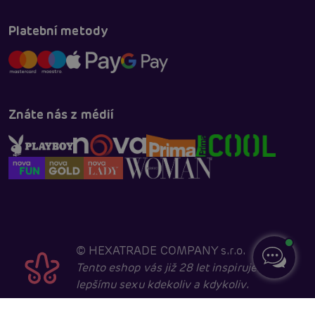
Platební metody
Znáte nás z médií
©
HEXATRADE COMPANY s.r.o.
Tento eshop vás již 28 let inspiruje k
lepšímu sexu kdekoliv a kdykoliv.