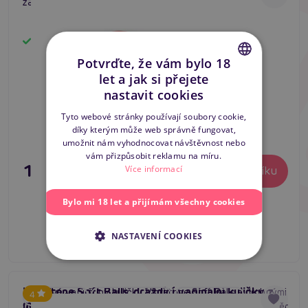
zároveň posilují svaly.
Skladem
Potvrďte, že vám bylo 18
let a jak si přejete
CZECH
nastavit cookies
SLOVAK
Tyto webové stránky používají soubory cookie,
díky kterým může web správně fungovat,
ENGLISH
umožnit nám vyhodnocovat návštěvnost nebo
vám přizpůsobit reklamu na míru.
195 Kč
Více informací
Do košíku
Bylo mi 18 let a přijímám všechny cookies
NASTAVENÍ COOKIES
Vibratone Soft Balls, dráždící vaginální kuličky z
Dráždivé venušuny kuličky Vibratone Soft Balls s drobnými
4
#kegel kuličky
#venušine guličky
#pleasure balls
měkkého materiálu 3,5 cm
výčnelky pro lepší dráždění. Celková délka 18,5 cm. Průměr