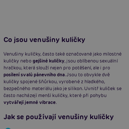
extáze? Průvodce, který ti otevře dveře!
Číst více
Číst více
Co jsou venušiny kuličky
Venušiny kuličky, často také označované jako milostné
kuličky nebo
gejšiné kuličky
, jsou oblíbenou sexuální
hračkou, která slouží nejen pro potěšení, ale i pro
posílení svalů pánevního dna
. Jsou to obvykle dvě
kuličky spojené šňůrkou, vyrobené z hladkého,
bezpečného materiálu jako je silikon. Uvnitř kuliček se
často nacházejí menší kuličky, které při pohybu
vytvářejí jemné vibrace
.
Jak se používají venušiny kuličky