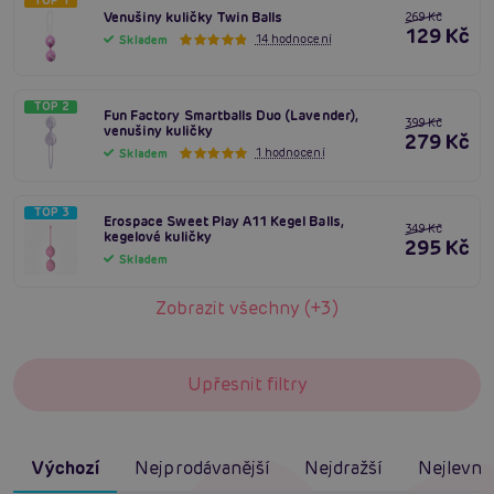
TOP 1
Venušiny kuličky Twin Balls
269 Kč
129 Kč
14 hodnocení
Skladem
TOP 2
Fun Factory Smartballs Duo (Lavender),
399 Kč
venušiny kuličky
279 Kč
1 hodnocení
Skladem
TOP 3
Erospace Sweet Play A11 Kegel Balls,
349 Kč
kegelové kuličky
295 Kč
Skladem
Zobrazit všechny (+3)
Upřesnit filtry
Výchozí
Nejprodávanější
Nejdražší
Nejlevněj