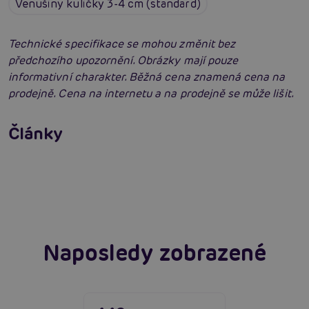
Venušiny kuličky 3-4 cm (standard)
Technické specifikace se mohou změnit bez
předchozího upozornění. Obrázky mají pouze
informativní charakter. Běžná cena znamená cena na
prodejně. Cena na internetu a na prodejně se může lišit.
Venušiny kuličky: Detailní rádce výběrem
Články
Erotická inteligence: Příručka Sexiomů
Číst více
Swingers party poprvé: Erotický ráj plný
extáze? Průvodce, který ti otevře dveře!
Číst více
Číst více
Naposledy zobrazené