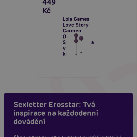
449
Kč
Lola Games
Love Story
Carmen
(Lavender
Sunset), sada
vaginálních
kuliček
Sexletter Erosstar: Tvá
inspirace na každodenní
dovádění
Akce, novinky a inspirace pro hravější sexuální