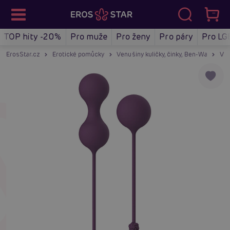
TOP hity -20%
Pro muže
Pro ženy
Pro páry
Pro LG
ErosStar.cz
Erotické pomůcky
Venušiny kuličky, činky, Ben-Wa
Ven