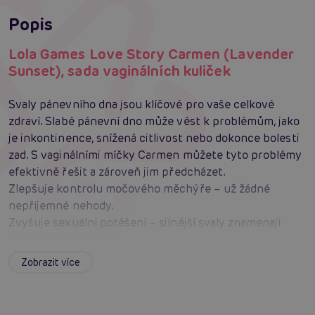
Popis
Lola Games Love Story Carmen (Lavender
Sunset), sada vaginálních kuliček
Svaly pánevního dna jsou klíčové pro vaše celkové
zdraví. Slabé pánevní dno může vést k problémům, jako
je inkontinence, snížená citlivost nebo dokonce bolesti
zad. S vaginálními míčky Carmen můžete tyto problémy
efektivně řešit a zároveň jim předcházet.
Zlepšuje kontrolu močového měchýře – už žádné
nepříjemné nehody.
Zvyšuje sexuální potěšení – silnější svaly znamenají
intenzivnější prožitky.
Podporuje rychlejší regeneraci po porodu – pomozte
Zobrazit více
svému tělu vrátit se zpět do formy.
Vaginální míčky Carmen jsou vyrobeny z
hypoalergenního lékařského silikonu, který je 100%