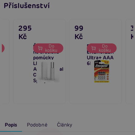
Příslušenství
295
99
Kč
Kč
K
Čistící sprej
Baterie
Do
Do
košíku
košíku
na erotické
ENERGIZER
pomůcky
Ultra+ AAA
LELO
6ks
A
Antibacterial
Cleaning
Spray 60ml
Popis
Podobné
Články