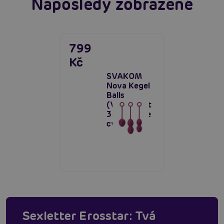
Naposledy zobrazené
799
Kč
SVAKOM
Nova Kegel
Balls
(Violet), set
3 kuliček ke
cvičení
Sexletter Erosstar: Tvá