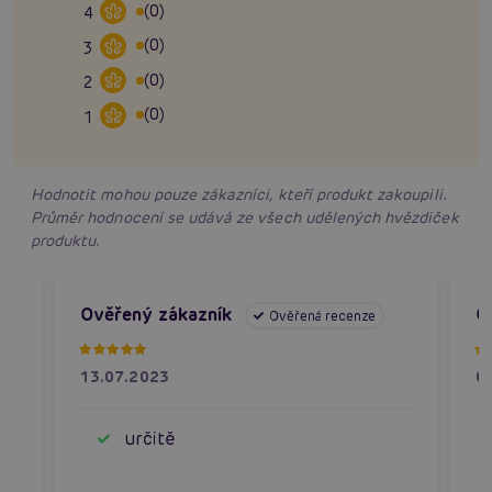
(0)
4
(0)
3
(0)
2
(0)
1
Hodnotit mohou pouze zákazníci, kteří produkt zakoupili.
Průměr hodnocení se udává ze všech udělených hvězdiček
produktu.
Ověřený zákazník
O
Ověřená recenze
13.07.2023
0
určitě