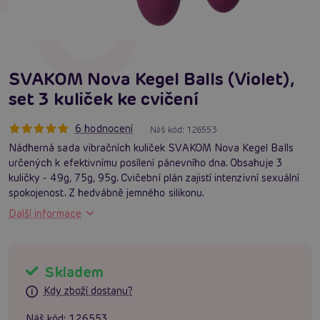
SVAKOM Nova Kegel Balls (Violet),
set 3 kuliček ke cvičení
6 hodnocení
Náš kód:
126553
Nádherná sada vibračních kuliček SVAKOM Nova Kegel Balls
určených k efektivnímu posílení pánevního dna. Obsahuje 3
kuličky - 49g, 75g, 95g. Cvičební plán zajistí intenzivní sexuální
spokojenost. Z hedvábně jemného silikonu.
Další informace
Skladem
Kdy zboží dostanu?
Náš kód:
126553