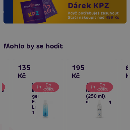
Mohlo by se hodit
135
195
Kč
Kč
K
2
Vodní
Just Glide
Do
Do
u
košíku
košíku
al
lubrikační
Cleaner
gel
(250 ml),
EasyGlide
čisticí sprej
Lubricant
150 ml