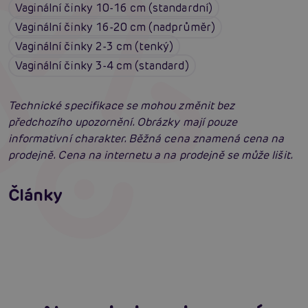
Vaginální činky 10-16 cm (standardní)
Vaginální činky 16-20 cm (nadprůměr)
Pokud se během tréninku nebude cítit pohodlně,
přestaňte kuličky používat a konzultujte svoji situaci s
Vaginální činky 2-3 cm (tenký)
lékařem. Trpíte-li pohlavní chorobou, používejte kuličky
Vaginální činky 3-4 cm (standard)
až po vyléčení. Jste-li po potratu nebo po porodu,
začněte s tréninkem až po uplynutí 3 měsíců.
Technické specifikace se mohou změnit bez
Nepoužívejte kuličky během těhotenství ani během
předchozího upozornění. Obrázky mají pouze
menstruace
informativní charakter. Běžná cena znamená cena na
prodejně. Cena na internetu a na prodejně se může lišit.
#kegel weight
#těžší kegel pomůcka
Erotická inteligence: Příručka Sexiomů
Swingers party poprvé: Erotický ráj plný
Články
#vaginal trainer weight
extáze? Průvodce, který ti otevře dveře!
Číst více
SVAKOM přechází na KooSync: Nová éra
interaktivního ovládání vašich hraček je tu!
Číst více
Máte dotaz k produktu?
Zašlete nám zprávu
Číst více