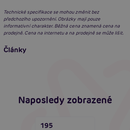
Technické specifikace se mohou změnit bez
předchozího upozornění. Obrázky mají pouze
informativní charakter. Běžná cena znamená cena na
prodejně. Cena na internetu a na prodejně se může lišit.
Erotická masáž jako vzrušující předehra
Články
Erotická inteligence: Příručka Sexiomů
Číst více
Swingers party poprvé: Erotický ráj plný
extáze? Průvodce, který ti otevře dveře!
Číst více
Číst více
Naposledy zobrazené
195