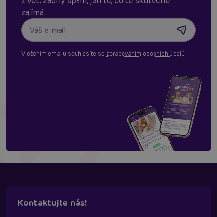
život. Žádný spam, jen to, co tě skutěčně
zajímá.
Vložením emailu souhlasíte se
zpracováním osobních údajů
Kontaktujte nás!