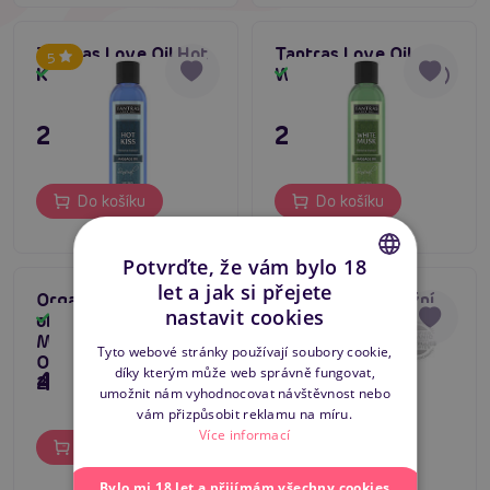
Tantras Love Oil Hot
Tantras Love Oil
5
Kiss (150 ml)
White Musk (150 ml)
Skladem
Skladem
295 Kč
295 Kč
Do košíku
Do košíku
Potvrďte, že vám bylo 18
let a jak si přejete
Organický masážní
Organický masážní
CZECH
nastavit cookies
olej Shunga Erotic
olej Shunga Erotic
Skladem
Skladem
SLOVAK
Massage Oil
Massage Oil
Tyto webové stránky používají soubory cookie,
ORGANICA Natural
ORGANICA Almond
díky kterým může web správně fungovat,
495 Kč
495 Kč
ENGLISH
240 ml
Sweetness 240 ml
umožnit nám vyhodnocovat návštěvnost nebo
vám přizpůsobit reklamu na míru.
Více informací
Do košíku
Do košíku
Bylo mi 18 let a přijímám všechny cookies