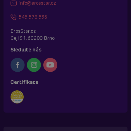
info@erosstar.cz
545 578 536
ErosStar.cz
Cejl 91, 60200 Brno
Sledujte nás
Certifikace