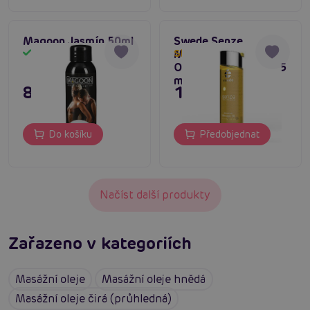
Magoon Jasmín 50ml
Swede Senze
Massage Oil Clove
Skladem
Skladem do týdne
Orange Levander (75
ml)
89 Kč
195 Kč
Do košíku
Předobjednat
Načíst další produkty
Zařazeno v kategoriích
Masážní oleje
Masážní oleje hnědá
Masážní oleje čirá (průhledná)