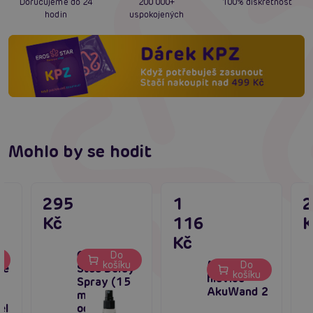
Doručujeme do 24
200 000+
100% diskrétnost
hodin
uspokojených
Mohlo by se hodit
295
1
Kč
116
K
Kč
Cobeco
Do
Masážní
košíku
Do
ce
Stud Delay
košíku
hlavice
Spray (15
AkuWand 2
ml),
el
oddálení