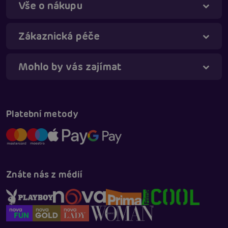
Vše o nákupu
Zákaznická péče
Mohlo by vás zajímat
Táňa - virtuální asistentka
Online
Platební metody
Znáte nás z médií