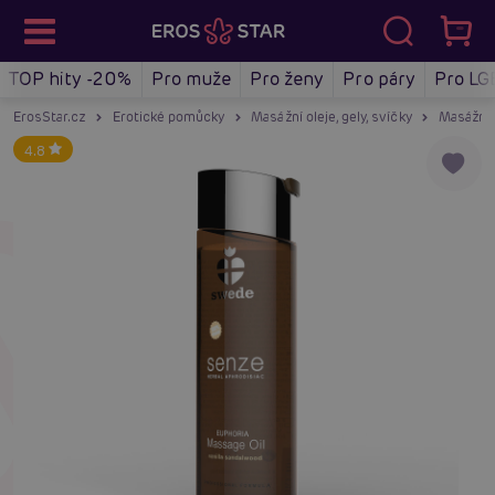
TOP hity -20%
Pro muže
Pro ženy
Pro páry
Pro LG
ErosStar.cz
Erotické pomůcky
Masážní oleje, gely, svíčky
Masážní 
4.8