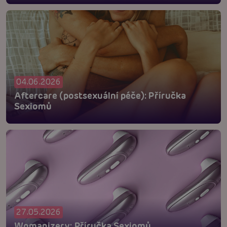
04.06.2026
Aftercare (postsexuální péče): Příručka
Sexiomů
27.05.2026
Womanizery: Příručka Sexiomů