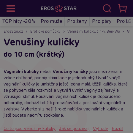
TOP hity -20%
Pro muže
Pro ženy
Pro páry
Pro LG
ErosStar.cz
Erotické pomůcky
Venušiny kuličky, činky, Ben-Wa
Ven
Venušiny kuličky
do 10 cm (krátký)
Vaginální kuličky
neboli
Venušiny kuličky
jsou mezi ženami
velice oblíbené, princip stimulace je jednoduchý. Uvnitř vnější
vaginální kuličky je umístěna ještě jedna malá, těžší kulička, která
se pohybem těla rozkmitá a vytváří uvnitř vagíny zajímavý a
vzrušující stimul. Používání vaginálních kuliček je doporučeno i
odborníky, dochází totiž k procvičování a posilování vaginálního
svalstva. Vyberte si z naší široké nabídky vaginálních kuliček a
jistě budete nadmíru spokojena.
Co to jsou venušiny kuličky
Jak se používají
Výhody
Rozdíl