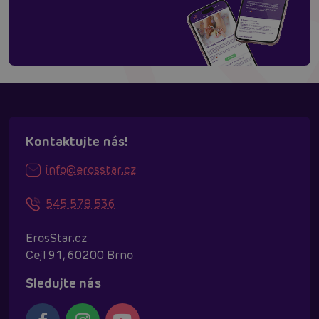
Kontaktujte nás!
info@erosstar.cz
545 578 536
Táňa - virtuální asistentka
Online
ErosStar.cz
Cejl 91, 60200 Brno
Sledujte nás