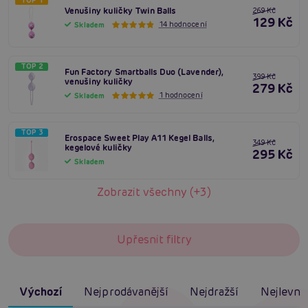
TOP 1
Venušiny kuličky Twin Balls
269 Kč
129 Kč
14 hodnocení
Skladem
TOP 2
Fun Factory Smartballs Duo (Lavender),
399 Kč
venušiny kuličky
279 Kč
1 hodnocení
Skladem
TOP 3
Erospace Sweet Play A11 Kegel Balls,
349 Kč
kegelové kuličky
295 Kč
Skladem
Zobrazit všechny (+3)
Upřesnit filtry
Výchozí
Nejprodávanější
Nejdražší
Nejlevněj