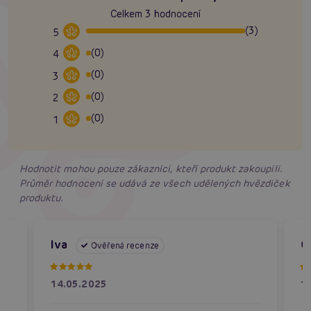
Celkem 3 hodnocení
(3)
5
(0)
4
(0)
3
(0)
2
(0)
1
Hodnotit mohou pouze zákazníci, kteří produkt zakoupili.
Průměr hodnocení se udává ze všech udělených hvězdiček
produktu.
Iva
O
Ověřená recenze
14.05.2025
1