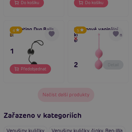
Do košíku
Do košíku
Oscilating Duo Balls
Silikonové vaginální
4
5
black
kuličky růžové 29mm
Skladem do týdne
Dočasně vyprodané
60g
195 Kč
295 Kč
Detail
Předobjednat
Načíst další produkty
Zařazeno v kategoriích
Venušiny kuličky
Venušiny kuličky, činky, Ben-Wa