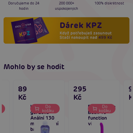
Doručujeme do 24
200 000+
100% diskrétnost
hodin
uspokojených
Mohlo by se hodit
89
295
Kč
Kč
K
Lubrikační
Pretty Love
Do
Do
u
košíku
košíku
gel Lona
Beck 10
Anální 130
function
ml - na vodní
vibration
bázi