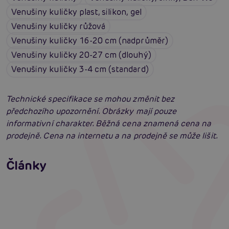
Venušiny kuličky plast, silikon, gel
Venušiny kuličky růžová
Venušiny kuličky 16-20 cm (nadprůměr)
Venušiny kuličky 20-27 cm (dlouhý)
Venušiny kuličky 3-4 cm (standard)
Technické specifikace se mohou změnit bez
předchozího upozornění. Obrázky mají pouze
informativní charakter. Běžná cena znamená cena na
prodejně. Cena na internetu a na prodejně se může lišit.
Venušiny kuličky: Detailní rádce výběrem
Články
Erotická inteligence: Příručka Sexiomů
Číst více
Swingers party poprvé: Erotický ráj plný
extáze? Průvodce, který ti otevře dveře!
Číst více
Číst více