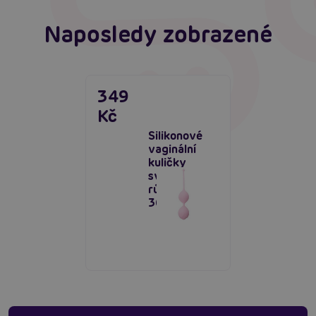
Naposledy zobrazené
349
Kč
Silikonové
vaginální
kuličky
světle
růžové
36mm 90g