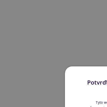
Potvrďt
Tyto w