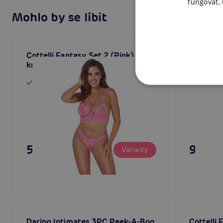
fungovat,
Mohlo by se líbit
Cottelli Fantasy Set 2 (Pink),
Subblime
krajkové spodní prádlo
And Gart
krajková
Skladem
Sklad
595 Kč
995 K
Varianty
Daring Intimates 3PC Peek-A-Boo
Cottelli 