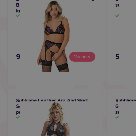
Bow Set Open Crotch (Purple),
souprava
krajkový set s podvazky
Skladem
Sklad
995 Kč
595 K
Varianty
Subblime Leather Bra And Skirt
Subblime
Set (Black), kožený komplet s
Garter L
podvazky
sexy sou
Skladem
Sklad