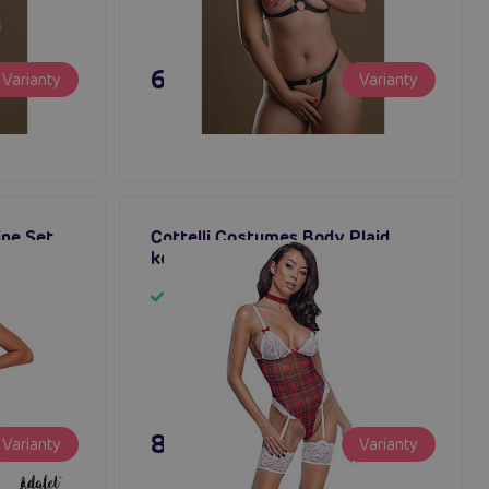
695 Kč
Varianty
Varianty
ne Set
Cottelli Costumes Body Plaid,
s
kostým body s podvazky
Skladem
895 Kč
Varianty
Varianty