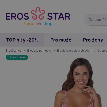
TOP hity -20%
Pro muže
Pro ženy
ErosStar.cz
Erotické pomůcky
Erotické prádlo a oblečení
Soupra
Tip na dárek