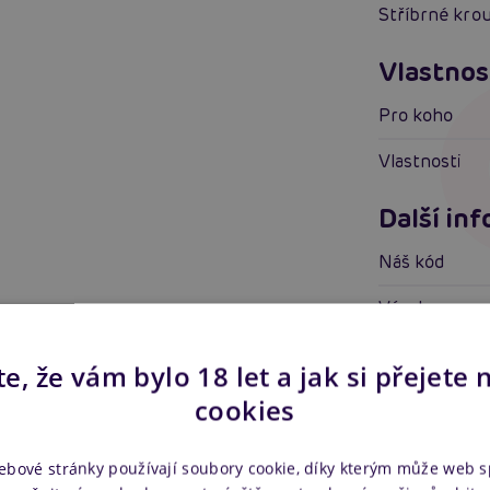
Stříbrné kro
Vlastnos
Pro koho
Vlastnosti
Další in
Náš kód
Výrobce
Ke staže
e, že vám bylo 18 let a jak si přejete 
cookies
Manuál k 
ebové stránky používají soubory cookie, díky kterým může web 