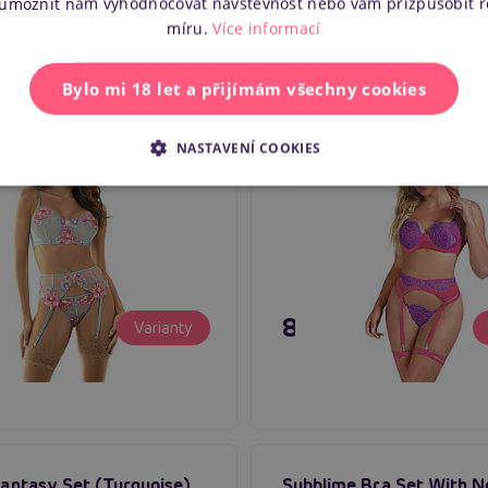
 umožnit nám vyhodnocovat návštěvnost nebo vám přizpůsobit 
míru.
Více informací
Bylo mi 18 let a přijímám všechny cookies
 Flower Embroidered Bra
Subblime Bra Set With L
er Belt Set (Blue/Pink),
Garter Lines (Pink and Pu
NASTAVENÍ COOKIES
 souprava s podvazky
sexy souprava prádla
em
Skladem
č
895 Kč
Varianty
Fantasy Set (Turquoise),
Subblime Bra Set With N