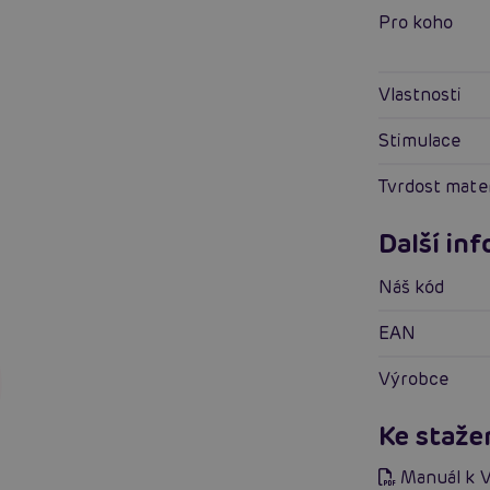
Pro koho
Vlastnosti
Stimulace
Tvrdost mate
Další in
Náš kód
EAN
Výrobce
Ke staže
Manuál k 