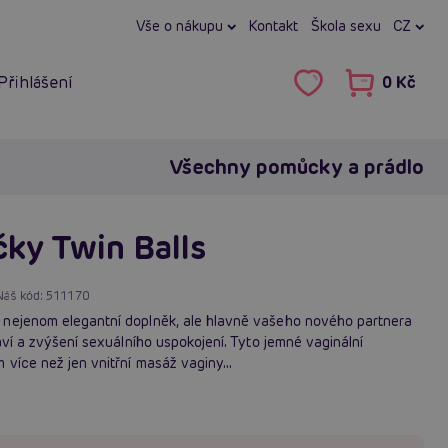
Vše o nákupu
Kontakt
Škola sexu
CZ
Přihlášení
0 Kč
Všechny pomůcky a prádlo
čky Twin Balls
Náš kód:
511170
 nejenom elegantní doplněk, ale hlavně vašeho nového partnera
aví a zvýšení sexuálního uspokojení. Tyto jemné vaginální
 více než jen vnitřní masáž vaginy...