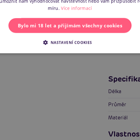
 umožnit nám vyhodnocovat návštěvnost nebo vám přizpůsobit 
míru.
Více informací
Bylo mi 18 let a přijímám všechny cookies
Zobrazit všechny recenze
NASTAVENÍ COOKIES
Specifik
délka
průměr
materiál
Vlastnos