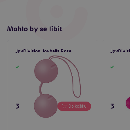
Mohlo by se líbit
JoyDivision Joyballs Rose
JoyDivis
Skladem
Sklad
395 Kč
395 K
Do košíku