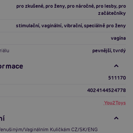
pro zkušené
,
pro ženy
,
pro náročné
,
pro lesby
,
pro
začátečníky
stimulační
,
vaginální
,
vibrační
,
speciálně pro ženy
vagína
riálu
pevnější
,
tvrdý
formace
511170
4024144524778
You2Toys
ní
Venušiným/Vaginálním Kuličkám CZ/SK/ENG