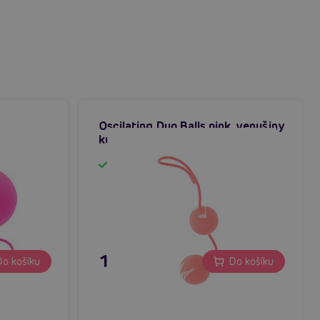
Oscilating Duo Balls pink, venušiny
kuličky
Skladem
195 Kč
o košíku
Do košíku