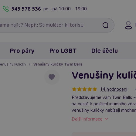
545 578 536
po - pá
10:00 - 19:00
Pro páry
Pro LGBT
Dle účelu
enušiny kuličky
Venušiny kuličky Twin Balls
Venušiny kuli
14 hodnocení
Představujeme vám Twin Balls –
na cestě k posílení intimního zdr
venušiny kuličky nabízejí mnohem
Další informace