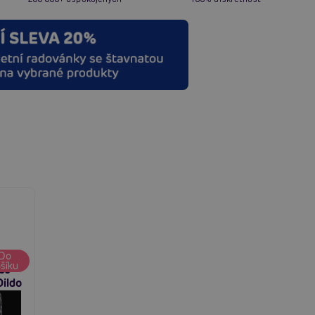
oy
Do
šíku
ss
Dildo
18
iré