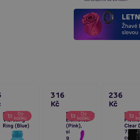
3
316
236
č
Kč
Kč
CalExotics
Pretty Love
Lovet
Do
Do
košíku
košíku
ko
Vibrating
Elemental
Flawle
Ring (Blue)
(Pink),
Clear 
silikonový
7.0″ (
g-spot
cm), č