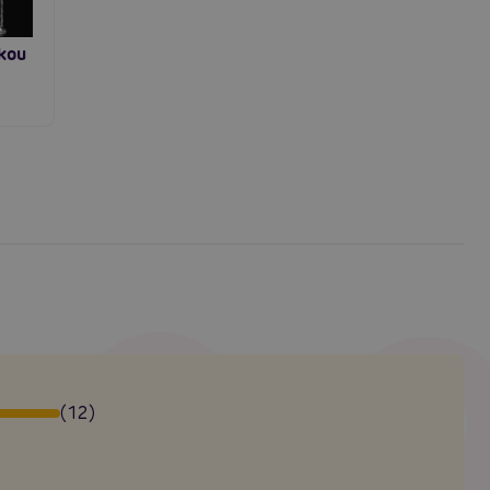
tické
kou
(12)