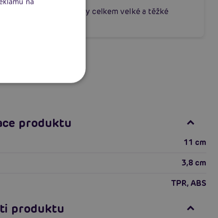
reklamu na
Kuličky mi přišly celkem velké a těžké
ace produktu
11 cm
3,8 cm
TPR, ABS
ti produktu