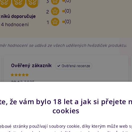
(0)
3
(0)
2
níků doporučuje
(0)
1
14 hodnocení
růměr hodnocení se udává ze všech udělených hvězdiček produktu.
Ověřený zákazník
Ověřená recenze
20.12.2025
Pěkný. Byl to dárek pro přítelkyni, která je
e, že vám bylo 18 let a jak si přejete 
spokojená.
cookies
ebové stránky používají soubory cookie, díky kterým může web 