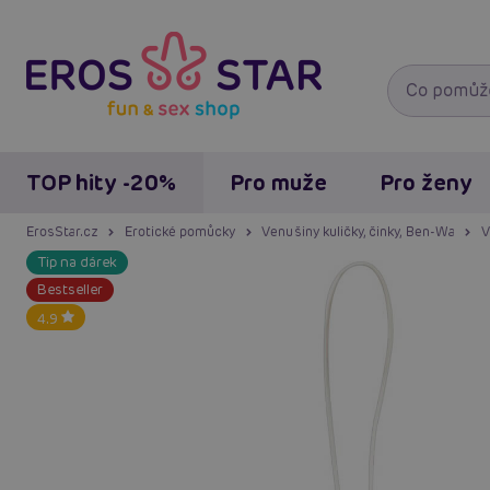
TOP hity -20%
Pro muže
Pro ženy
ErosStar.cz
Erotické pomůcky
Venušiny kuličky, činky, Ben-Wa
V
Tip na dárek
Bestseller
4.9