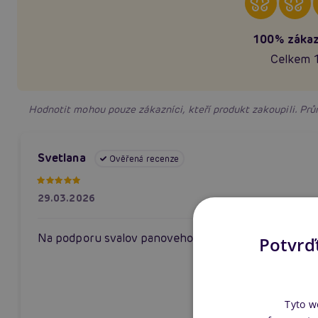
100% zákaz
Celkem 
Hodnotit mohou pouze zákazníci, kteří produkt zakoupili. P
Svetlana
Ověřená recenze
29.03.2026
Na podporu svalov panoveho dna
Potvrďt
Tyto w