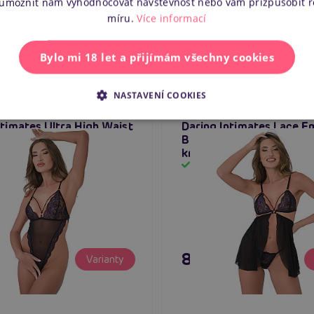
 umožnit nám vyhodnocovat návštěvnost nebo vám přizpůsobit 
míru.
Více informací
Bylo mi 18 let a přijímám všechny cookies
NASTAVENÍ COOKIES
ntimates Ultra High Waist
Daring Intimates Lace 
ysuit (Purple), krajkové
Babydoll 2-In-1 Set (Purp
otevřeným rozkrokem
krajkový babydoll
em
Skladem
č
895 Kč
Varianty