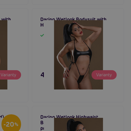
 with
Daring Wetlook Bodysuit with
ipy
Halter, dámský body
Skladem
495 Kč
Varianty
Varianty
d),
Daring Wetlook Highwaist
ky
Bodysuit with Chain, dámské
-20
%
průhledné body