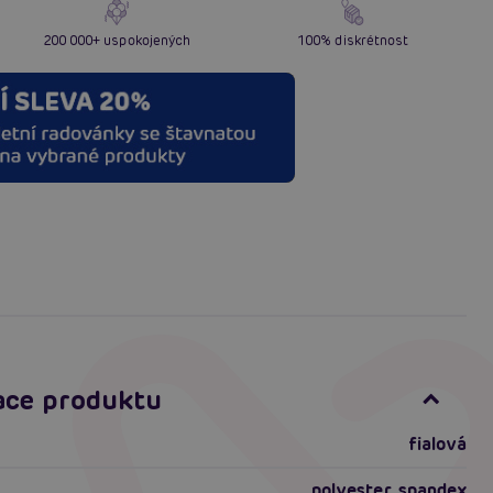
200 000+ uspokojených
100% diskrétnost
ace produktu
fialová
polyester, spandex