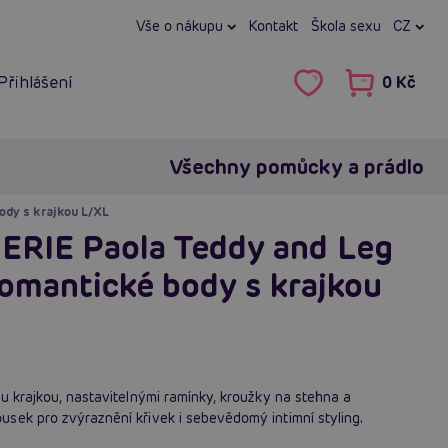
Vše o nákupu
Kontakt
Škola sexu
CZ
Přihlášení
0 Kč
Všechny pomůcky a prádlo
ody s krajkou L/XL
RIE Paola Teddy and Leg
 romantické body s krajkou
u krajkou, nastavitelnými ramínky, kroužky na stehna a
sek pro zvýraznění křivek i sebevědomý intimní styling.