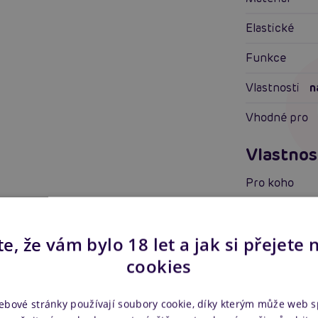
Elastické
Funkce
Vlastnosti
n
Vhodné pro
Vlastnos
Pro koho
Vlastnosti
e, že vám bylo 18 let a jak si přejete 
Další in
cookies
Náš kód
ebové stránky používají soubory cookie, díky kterým může web 
Výrobce