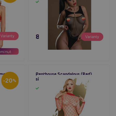
Skladem
895 Kč
Varianty
Varianty
minut
oment
Penthouse Scandalous (Red),
ko
síťované bodýčko
-20
%
Skladem