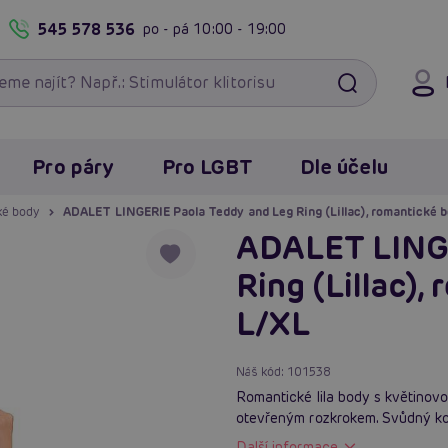
545 578 536
po - pá
10:00 - 19:00
Pro páry
Pro LGBT
Dle účelu
ké body
ADALET LINGERIE Paola Teddy and Leg Ring (Lillac), romantické b
ADALET LINGE
Ring (Lillac),
L/XL
Náš kód:
101538
Romantické lila body s květinovo
otevřeným rozkrokem. Svůdný kou
Další informace