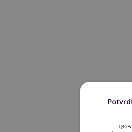
Potvrďt
Tyto w