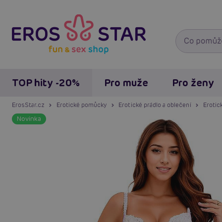
TOP hity -20%
Pro muže
Pro ženy
ErosStar.cz
Erotické pomůcky
Erotické prádlo a oblečení
Erotic
Novinka