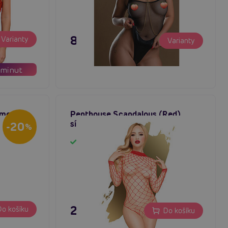
895 Kč
Varianty
Varianty
minut
oment
Penthouse Scandalous (Red),
ko
síťované bodýčko
-20
%
Skladem
295 Kč
o košíku
Do košíku