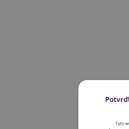
Potvrďt
Tyto w