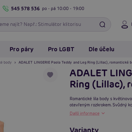
545 578 536
po - pá
10:00 - 19:00
Pro páry
Pro LGBT
Dle účelu
ké body
ADALET LINGERIE Paola Teddy and Leg Ring (Lillac), romantické b
ADALET LINGE
Ring (Lillac),
Romantické lila body s květinovo
otevřeným rozkrokem. Svůdný kou
Další informace
Varianty