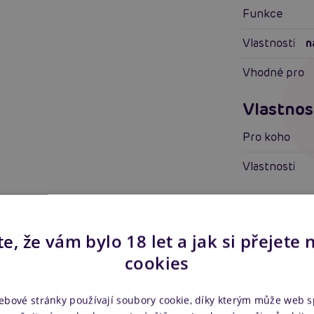
Funkce
Vlastnosti
n
Vhodné pro
Vlastnos
Pro koho
Vlastnosti
Další in
Náš kód
e, že vám bylo 18 let a jak si přejete 
cookies
Výrobce
ebové stránky používají soubory cookie, díky kterým může web 