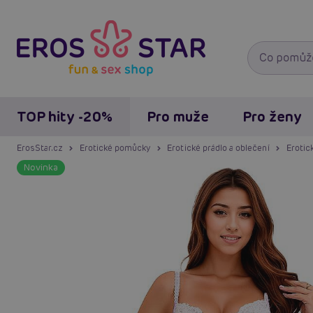
TOP hity -20%
Pro muže
Pro ženy
ErosStar.cz
Erotické pomůcky
Erotické prádlo a oblečení
Erotic
Novinka