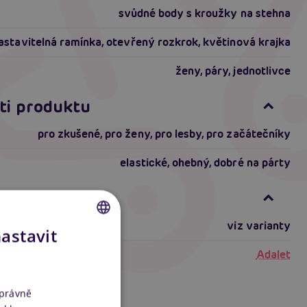
svůdné body s kroužky na stehna
astavitelná ramínka, otevřený rozkrok, květinová krajka
ženy, páry, jednotlivce
ti produktu
pro zkušené
,
pro ženy
,
pro lesby
,
pro začátečníky
elastické
,
ohebný
,
dobré na párty
formace
viz varianty
nastavit
CZECH
Adalet
SLOVAK
ENGLISH
správně