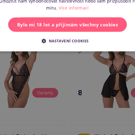
 umožnit nám vyhodnocovat návštěvnost nebo vám přizpůsobit 
míru.
Více informací
Bylo mi 18 let a přijímám všechny cookies
ntimates Ultra High Waist
Daring Intimates Lace 
ysuit (Purple), krajkové
Babydoll 2-In-1 Set (Purp
NASTAVENÍ COOKIES
otevřeným rozkrokem
krajkový babydoll
em
Skladem
č
895 Kč
Varianty