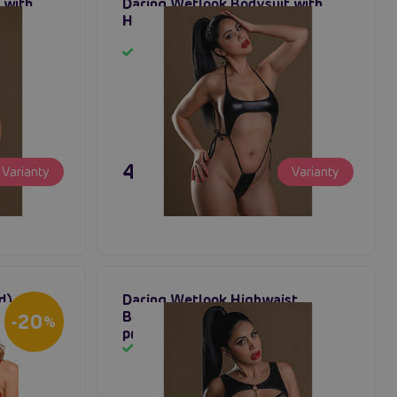
 with
Daring Wetlook Bodysuit with
ipy
Halter, dámský body
Skladem
495 Kč
Varianty
Varianty
d),
Daring Wetlook Highwaist
ky
Bodysuit with Chain, dámské
-20
%
průhledné body
Skladem