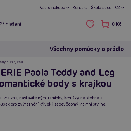
Vše o nákupu
Kontakt
Škola sexu
CZ
Přihlášení
0 Kč
Všechny pomůcky a prádlo
ody s krajkou
RIE Paola Teddy and Leg
 romantické body s krajkou
u krajkou, nastavitelnými ramínky, kroužky na stehna a
sek pro zvýraznění křivek i sebevědomý intimní styling.