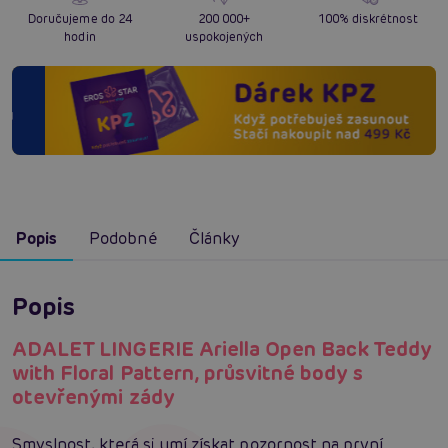
Doručujeme do 24
200 000+
100% diskrétnost
hodin
uspokojených
Popis
Podobné
Články
Popis
ADALET LINGERIE Ariella Open Back Teddy
with Floral Pattern, průsvitné body s
otevřenými zády
Smyslnost, která si umí získat pozornost na první