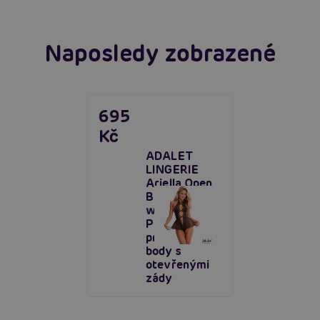
Naposledy zobrazené
695
Kč
ADALET
LINGERIE
Ariella Open
Back Teddy
with Floral
Pattern,
průsvitné
body s
otevřenými
zády