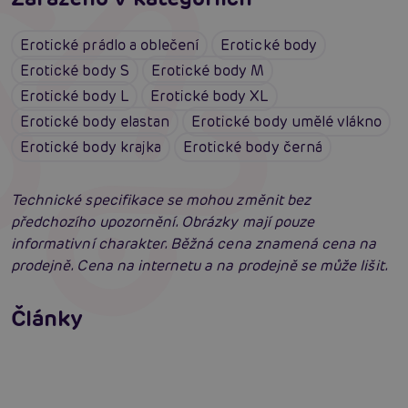
Erotické prádlo a oblečení
Erotické body
Erotické body S
Erotické body M
Erotické body L
Erotické body XL
Erotické body elastan
Erotické body umělé vlákno
Erotické body krajka
Erotické body černá
Technické specifikace se mohou změnit bez
předchozího upozornění. Obrázky mají pouze
informativní charakter. Běžná cena znamená cena na
prodejně. Cena na internetu a na prodejně se může lišit.
Erotické oblečení: 100x jinak a vždy
neodolatelně sexy
Články
Erotická inteligence: Příručka Sexiomů
Číst více
Swingers party poprvé: Erotický ráj plný
extáze? Průvodce, který ti otevře dveře!
Číst více
Číst více