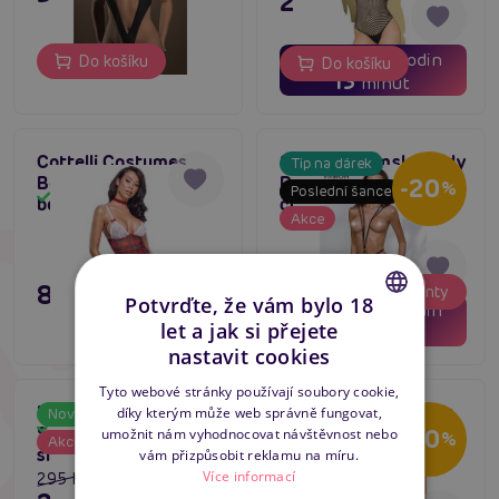
279 Kč
02
21
dní
hodin
Do košíku
Do košíku
13
minut
Cottelli Costumes
Smyslné dámské body
Tip na dárek
Body Plaid, kostým
Passion Meggy Body
-20
%
Poslední šance
Skladem
Skladem
body s podvazky
černé
Akce
695 Kč
895 Kč
Varianty
556 Kč
Varianty
Potvrďte, že vám bylo 18
02
21
dní
hodin
let a jak si přejete
13
minut
CZECH
nastavit cookies
SLOVAK
Tyto webové stránky používají soubory cookie,
Penthouse
Passion Kavari Body
díky kterým může web správně fungovat,
Novinka
Akce
ENGLISH
Skladem
Scandalous (White),
(Red), krajkové body
-20
-20
umožnit nám vyhodnocovat návštěvnost nebo
%
%
Akce
Skladem
síťované body
s podvazky
vám přizpůsobit reklamu na míru.
Více informací
295 Kč