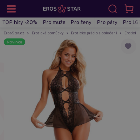
TOP hity -20%
Pro muže
Pro ženy
Pro páry
Pro LG
ErosStar.cz
Erotické pomůcky
Erotické prádlo a oblečení
Erotické
Novinka