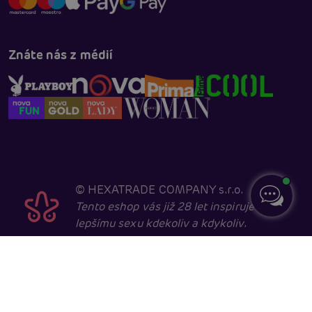
Znáte nás z médií
©
HEXATRADE COMPANY s.r.o.
Tento eshop vás již 28 let inspiruje k
lepšímu sexu kdekoliv a kdykoliv.
Navštěvovat jej smí pouze entity starší 18 let, kvůli
sexuální a erotické tématice. Core developed in
cooperation with
404.cz