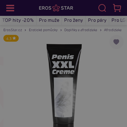
TOP hity -20%
Pro muže
Pro ženy
Pro páry
Pro LG
ErosStar.cz
Erotické pomůcky
Doplňky a afrodiziaka
Afrodiziaka
4.3