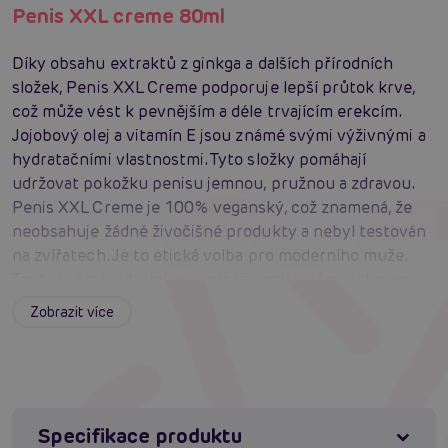
Penis XXL creme 80ml
Díky obsahu extraktů z ginkga a dalších přírodních
složek, Penis XXL Creme podporuje lepší průtok krve,
což může vést k pevnějším a déle trvajícím erekcím.
Jojobový olej a vitamín E jsou známé svými výživnými a
hydratačními vlastnostmi. Tyto složky pomáhají
udržovat pokožku penisu jemnou, pružnou a zdravou.
Penis XXL Creme je 100% veganský, což znamená, že
neobsahuje žádné živočišné produkty a nebyl testován
na zvířatech. Je to etická volba pro moderního muže.
Tento krém je ideální pro masáž penisu před nebo po
sexu. Můžete jej použít sami nebo si užít intimní chvíle s
Zobrazit více
partnerem, který vám pomůže s aplikací.
Penis XXL Creme je vyroben z nejkvalitnějších
ingrediencí a je dermatologicky testován, aby zajistil
maximální bezpečnost a účinnost.
Použití Penis XXL Creme je jednoduché a příjemné.
Specifikace produktu
Stačí nanést malé množství krému na penis a jemně