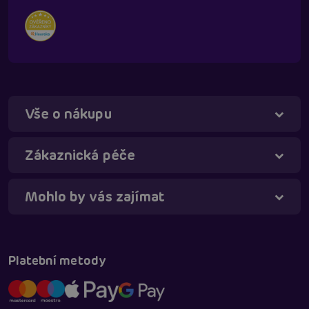
Vše o nákupu
Zákaznická péče
Mohlo by vás zajímat
Táňa - virtuální asistentka
Online
Platební metody