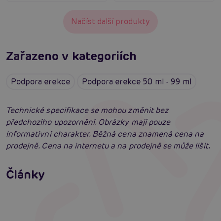
Načíst další produkty
Zařazeno v kategoriích
Podpora erekce
Podpora erekce 50 ml - 99 ml
Technické specifikace se mohou změnit bez
předchozího upozornění. Obrázky mají pouze
informativní charakter. Běžná cena znamená cena na
prodejně. Cena na internetu a na prodejně se může lišit.
Tvrdý jako skála: Podpoř výdrž erekčními
kroužky. Nevídaná efektivita!
Erektilní dysfunkce: Příznaky, příčiny,
Články
diagnostika a léčba
Číst více
Jak na zlepšení a podporu erekce
Číst více
Číst více