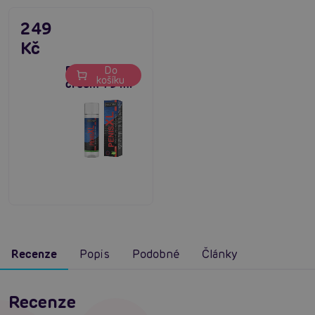
249
Kč
Penis XL
Do
košíku
cream 75 ml
Recenze
Popis
Podobné
Články
Recenze