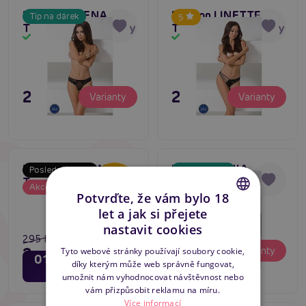
Passion OMENA
Passion LINETTE
Tip na dárek
5
Thong černé kalhotky
Thong černé kalhotky
Skladem
Skladem
295 Kč
295 Kč
Varianty
Varianty
Passion ANTONINA
Passion SENIA
Poslední šance
Tip na dárek
Thong černé kalhotky
THONG černé
-20
%
Akce
Skladem
Skladem
krajkové kalhotky
Potvrďte, že vám bylo 18
let a jak si přejete
CZECH
nastavit cookies
295 Kč
SLOVAK
295 Kč
Varianty
236 Kč
Varianty
Tyto webové stránky používají soubory cookie,
01
11
dní
hodin
díky kterým může web správně fungovat,
ENGLISH
58
minut
umožnit nám vyhodnocovat návštěvnost nebo
vám přizpůsobit reklamu na míru.
Více informací