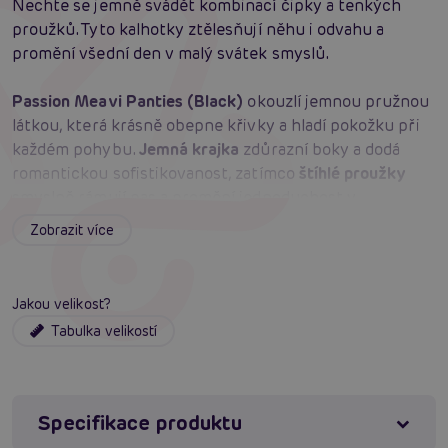
Nechte se jemně svádět kombinací čipky a tenkých
proužků. Tyto kalhotky ztělesňují něhu i odvahu a
promění všední den v malý svátek smyslů.
Passion Meavi Panties (Black)
okouzlí jemnou pružnou
látkou, která krásně obepne křivky a hladí pokožku při
každém pohybu.
Jemná krajka
zdůrazní boky a dodá
romantickou sofistikovanost, zatímco
štíhlé proužky
smyslně rámují pas a promění jednoduchost v
nezapomenutelnou eleganci.
Černá barva
podtrhne
Zobrazit více
tajemno a svůdnost, aby vynikla vaše sebedůvěra. Díky
pružnému materiálu
(polyamid/elastan) sedí pohodlně
po celý den i noc. Dostupné
ve velikostech S/M a L/XL
Jakou velikost?
pro perfektní padnutí. Vychutnejte si harmonii, kde se
Tabulka velikostí
měkkost potkává s odvahou
– krajka a proužky v
dokonalém souladu.
Materiál
: 88 % polyamid, 12 % elastan
Specifikace produktu
Barva
: černá