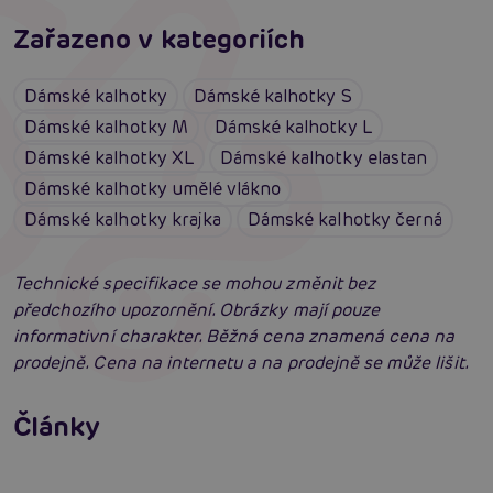
Zařazeno v kategoriích
Dámské kalhotky
Dámské kalhotky S
Dámské kalhotky M
Dámské kalhotky L
Dámské kalhotky XL
Dámské kalhotky elastan
Dámské kalhotky umělé vlákno
Dámské kalhotky krajka
Dámské kalhotky černá
Technické specifikace se mohou změnit bez
předchozího upozornění. Obrázky mají pouze
informativní charakter. Běžná cena znamená cena na
prodejně. Cena na internetu a na prodejně se může lišit.
Erotické oblečení: 100x jinak a vždy
neodolatelně sexy
Články
Erotická inteligence: Příručka Sexiomů
Číst více
Swingers party poprvé: Erotický ráj plný
extáze? Průvodce, který ti otevře dveře!
Číst více