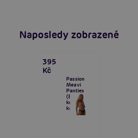
Číst více
Naposledy zobrazené
395
Kč
Passion
Meavi
Panties
(Black),
krajkové
kalhotky