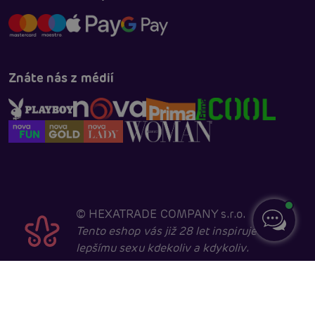
Znáte nás z médií
©
HEXATRADE COMPANY s.r.o.
Tento eshop vás již 28 let inspiruje k
lepšímu sexu kdekoliv a kdykoliv.
Navštěvovat jej smí pouze entity starší 18 let, kvůli
sexuální a erotické tématice. Core developed in
cooperation with
404.cz