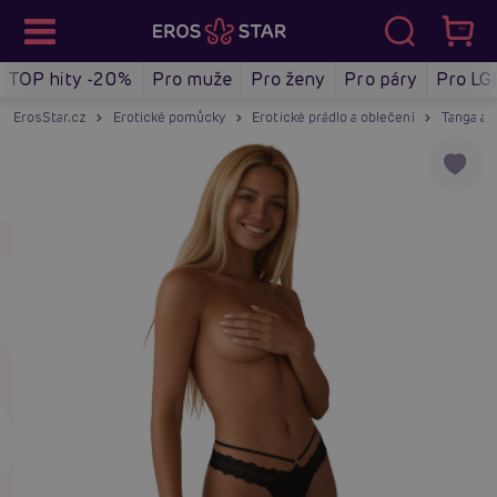
TOP hity -20%
Pro muže
Pro ženy
Pro páry
Pro LG
ErosStar.cz
Erotické pomůcky
Erotické prádlo a oblečení
Tanga a 