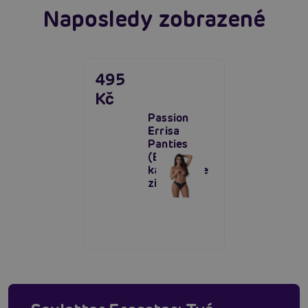
Naposledy zobrazené
495
Kč
Passion
Errisa
Panties
(Black),
kalhotky se
zipem