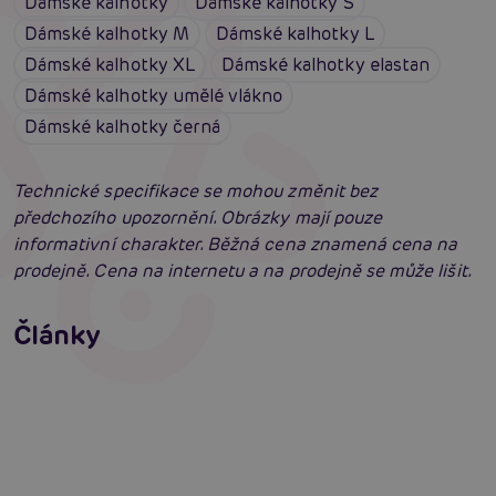
Dámské kalhotky
Dámské kalhotky S
Dámské kalhotky M
Dámské kalhotky L
Dámské kalhotky XL
Dámské kalhotky elastan
Dámské kalhotky umělé vlákno
Dámské kalhotky černá
Technické specifikace se mohou změnit bez
předchozího upozornění. Obrázky mají pouze
informativní charakter. Běžná cena znamená cena na
prodejně. Cena na internetu a na prodejně se může lišit.
Erotické oblečení: 100x jinak a vždy
neodolatelně sexy
Články
Erotická inteligence: Příručka Sexiomů
Číst více
Swingers party poprvé: Erotický ráj plný
extáze? Průvodce, který ti otevře dveře!
Číst více
Číst více