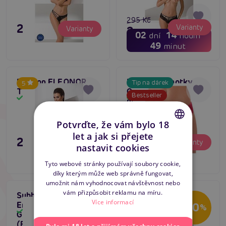
295 Kč
295 Kč
Varianty
236 Kč
Varianty
02
14
dní
hodin
49
minut
Passion ELEONOR
Dámské kalhotky
Tip na dárek
5
Thong bílé kalhotky
Cottelli krajkové s
Bestseller
Skladem
Skladem
mašličkou červené
4.8
Potvrďte, že vám bylo 18
let a jak si přejete
295 Kč
295 Kč
CZECH
Varianty
Varianty
nastavit cookies
SLOVAK
Tyto webové stránky používají soubory cookie,
díky kterým může web správně fungovat,
ENGLISH
umožnit nám vyhodnocovat návštěvnost nebo
vám přizpůsobit reklamu na míru.
Subblime Flower
Passion OTILLA
Poslední šance
Více informací
Embroidered Bra And
Thong červené
-20
%
Akce
Skladem
Skladem
Garter Belt Set
kalhotky
5
(Blue/Pink), krajková