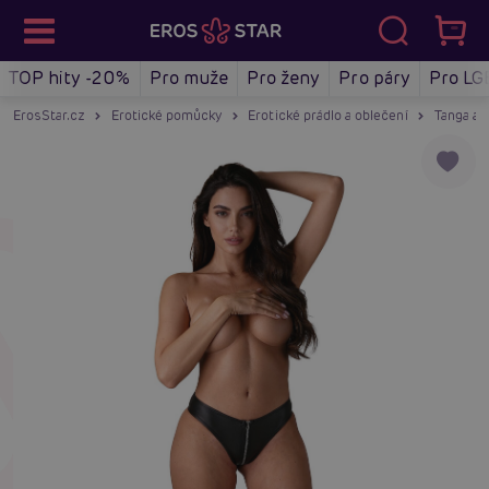
TOP hity -20%
Pro muže
Pro ženy
Pro páry
Pro LG
ErosStar.cz
Erotické pomůcky
Erotické prádlo a oblečení
Tanga a 