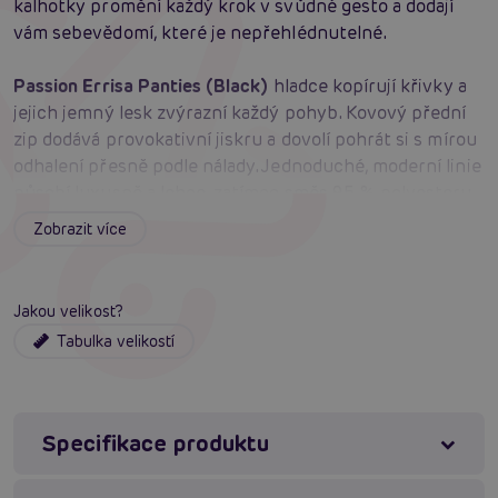
kalhotky promění každý krok v svůdné gesto a dodají
vám sebevědomí, které je nepřehlédnutelné.
Passion
Errisa Panties (Black)
hladce kopírují křivky a
jejich jemný lesk zvýrazní každý pohyb. Kovový přední
zip dodává provokativní jiskru a dovolí pohrát si s mírou
odhalení přesně podle nálady. Jednoduché, moderní linie
působí luxusně a lehce, zatímco směs 95 % polyesteru
a 5 % elastanu zajistí pružnost, pohodlí a svůdné
Zobrazit více
přilnutí k tělu. Nadčasová černá barva se stane
základem pro odvážný styling i intimní chvilky. Každý
detail vyjadřuje moderní ženskost – sebejistou,
Jakou velikost?
svobodnou a nespoutaně smyslnou.
Tabulka velikostí
Materiál
: 95 % polyester, 5 % elastan
Barva
: černá
Pružnost
: ano
Specifikace produktu
Ohebnost
: ano
Zapínání
: kovový přední zip