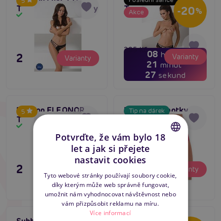
5
Thong černé kalhotky
Thong černé kalhotky
-20
%
Akce
Skladem
Skladem
295 Kč
08
hodin
295 Kč
Varianty
236 Kč
Varianty
21
minut
26
sekund
Passion ELEONOR
Dámské kalhotky
Tip na dárek
5
Thong bílé kalhotky
Cottelli krajkové s
Bestseller
Skladem
Skladem
mašličkou červené
Potvrďte, že vám bylo 18
4.8
let a jak si přejete
CZECH
nastavit cookies
295 Kč
295 Kč
Varianty
Varianty
SLOVAK
Tyto webové stránky používají soubory cookie,
díky kterým může web správně fungovat,
ENGLISH
umožnit nám vyhodnocovat návštěvnost nebo
vám přizpůsobit reklamu na míru.
Více informací