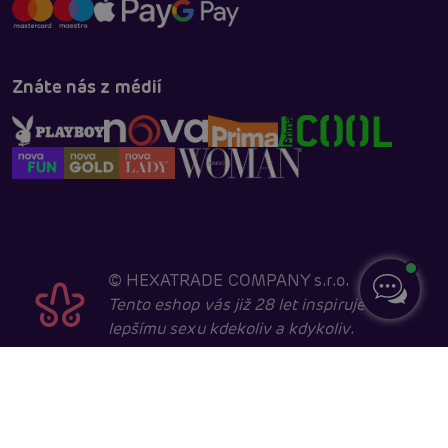
Znáte nás z médií
©
HEXATRADE COMPANY s.r.o.
Tento eshop vás již 28 let inspiruje k
lepšímu sexu kdekoliv a kdykoliv.
Navštěvovat jej smí pouze entity starší 18 let, kvůli
sexuální a erotické tématice. Core developed in
cooperation with
404.cz