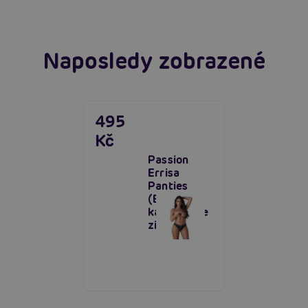
Naposledy zobrazené
495
Kč
Passion
Errisa
Panties
(Black),
kalhotky se
zipem