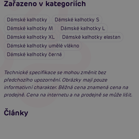
Zařazeno v kategoriích
Dámské kalhotky
Dámské kalhotky S
Dámské kalhotky M
Dámské kalhotky L
Dámské kalhotky XL
Dámské kalhotky elastan
Dámské kalhotky umělé vlákno
Dámské kalhotky černá
Technické specifikace se mohou změnit bez
předchozího upozornění. Obrázky mají pouze
informativní charakter. Běžná cena znamená cena na
prodejně. Cena na internetu a na prodejně se může lišit.
Erotické oblečení: 100x jinak a vždy
neodolatelně sexy
Články
Erotická inteligence: Příručka Sexiomů
Číst více
Swingers party poprvé: Erotický ráj plný
extáze? Průvodce, který ti otevře dveře!
Číst více
Číst více