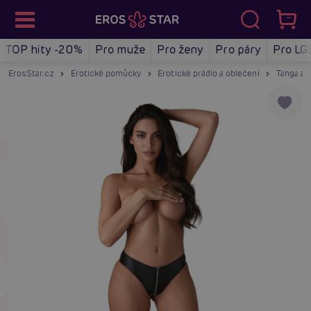
TOP hity -20%
Pro muže
Pro ženy
Pro páry
Pro LG
ErosStar.cz
Erotické pomůcky
Erotické prádlo a oblečení
Tanga a 