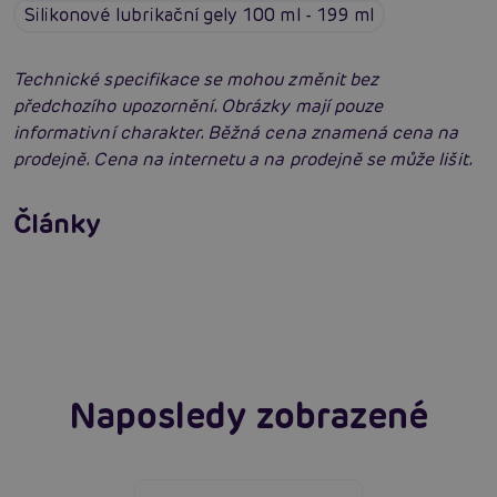
Silikonové lubrikační gely 100 ml - 199 ml
Technické specifikace se mohou změnit bez
předchozího upozornění. Obrázky mají pouze
informativní charakter. Běžná cena znamená cena na
prodejně. Cena na internetu a na prodejně se může lišit.
Jak na zlepšení a podporu erekce
Články
Erotická inteligence: Příručka Sexiomů
Číst více
Swingers party poprvé: Erotický ráj plný
extáze? Průvodce, který ti otevře dveře!
Číst více
Číst více
Naposledy zobrazené