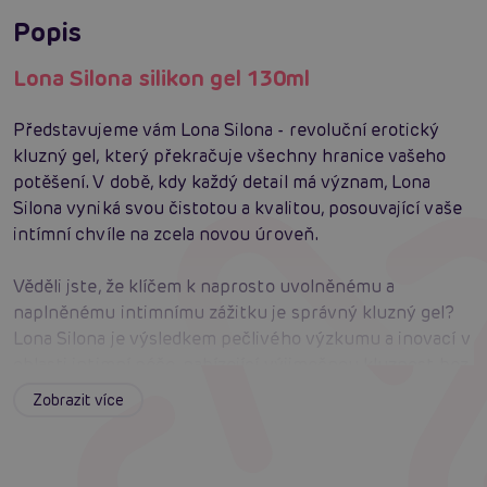
Popis
Lona Silona silikon gel 130ml
Představujeme vám Lona Silona - revoluční erotický
kluzný gel, který překračuje všechny hranice vašeho
potěšení. V době, kdy každý detail má význam, Lona
Silona vyniká svou čistotou a kvalitou, posouvající vaše
intímní chvíle na zcela novou úroveň.
Věděli jste, že klíčem k naprosto uvolněnému a
naplněnému intimnímu zážitku je správný kluzný gel?
Lona Silona je výsledkem pečlivého výzkumu a inovací v
oblasti intimní péče, nabízející výjimečnou kluznost bez
obav z podráždění nebo alergických reakcí. Díky své
Zobrazit více
silikonové bázi zůstává efektivní po delší dobu, aniž by
docházelo k vysychání, což vám umožňuje ponořit se do
okamžiků blízkosti bez jakýchkoli přerušení.