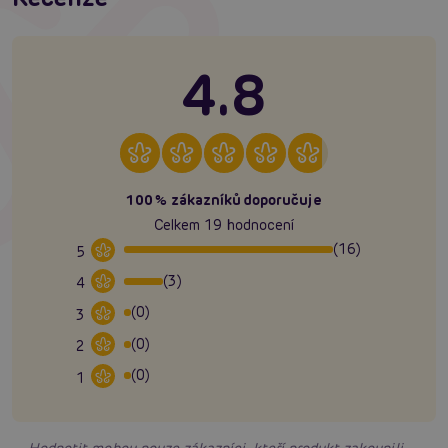
4.8
100% zákazníků doporučuje
Celkem 19 hodnocení
(16)
5
(3)
4
(0)
3
(0)
2
(0)
1
Hodnotit mohou pouze zákazníci, kteří produkt zakoupili.