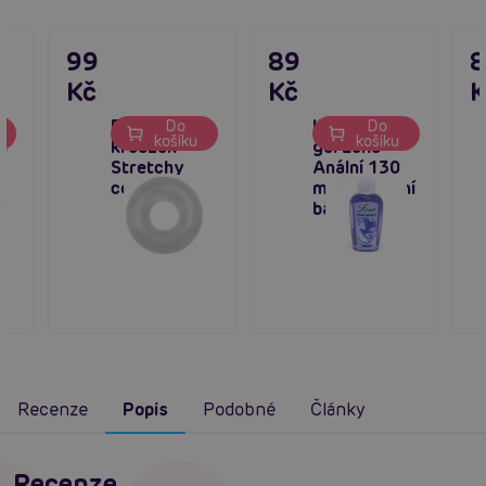
99
89
Kč
Kč
K
Erekční
Lubrikační
Do
Do
košíku
košíku
l
kroužek
gel Lona
Stretchy
Anální 130
cockring
ml - na vodní
í
bázi
Recenze
Popis
Podobné
Články
Recenze