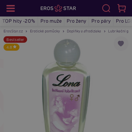
TOP hity -20%
Pro muže
Pro ženy
Pro páry
Pro LG
ErosStar.cz
Erotické pomůcky
Doplňky a afrodiziaka
Lubrikační gel
Bestseller
4.8