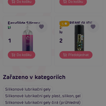
Do košíku
Do košíku
EasyGlide Silicone
EXXTREME GLIDE
5
Lubricant (1000 ml)
50ml, silikonový
Skladem
Skladem do týdne
lubrikant
1 095 Kč
299 Kč
Do košíku
Předobjednat
Zařazeno v kategoriích
Silikonové lubrikační gely
Silikonové lubrikační gely plast, silikon, gel
Silikonové lubrikační gely čirá (průhledná)