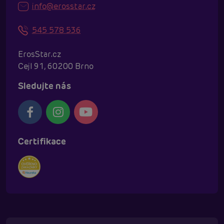
info@erosstar.cz
545 578 536
ErosStar.cz
Cejl 91, 60200 Brno
Sledujte nás
Certifikace