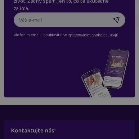
život. Žádný spam, jen to, co tě skutěčně
zajímá.
Vložením emailu souhlasíte se
zpracováním osobních údajů
Kontaktujte nás!