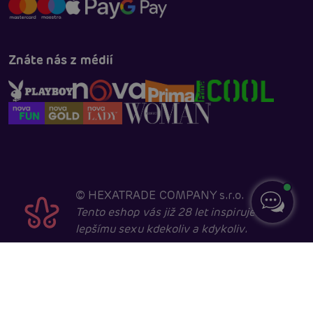
Znáte nás z médií
©
HEXATRADE COMPANY s.r.o.
Tento eshop vás již 28 let inspiruje k
lepšímu sexu kdekoliv a kdykoliv.
Navštěvovat jej smí pouze entity starší 18 let, kvůli
sexuální a erotické tématice. Core developed in
cooperation with
404.cz