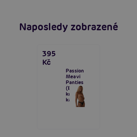
Naposledy zobrazené
395
Kč
Passion
Meavi
Panties
(Black),
krajkové
kalhotky