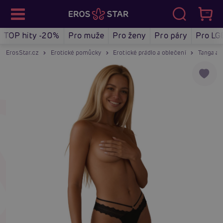
TOP hity -20%
Pro muže
Pro ženy
Pro páry
Pro LG
ErosStar.cz
Erotické pomůcky
Erotické prádlo a oblečení
Tanga a 