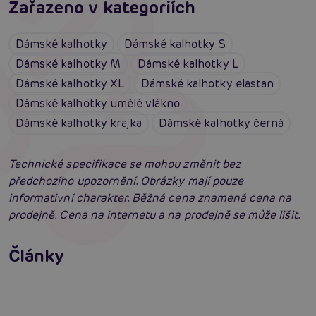
Zařazeno v kategoriích
Dámské kalhotky
Dámské kalhotky S
Dámské kalhotky M
Dámské kalhotky L
Dámské kalhotky XL
Dámské kalhotky elastan
Dámské kalhotky umělé vlákno
Dámské kalhotky krajka
Dámské kalhotky černá
Technické specifikace se mohou změnit bez
předchozího upozornění. Obrázky mají pouze
informativní charakter. Běžná cena znamená cena na
prodejně. Cena na internetu a na prodejně se může lišit.
Erotické oblečení: 100x jinak a vždy
neodolatelně sexy
Články
Erotická inteligence: Příručka Sexiomů
Číst více
Swingers party poprvé: Erotický ráj plný
extáze? Průvodce, který ti otevře dveře!
Číst více
Číst více