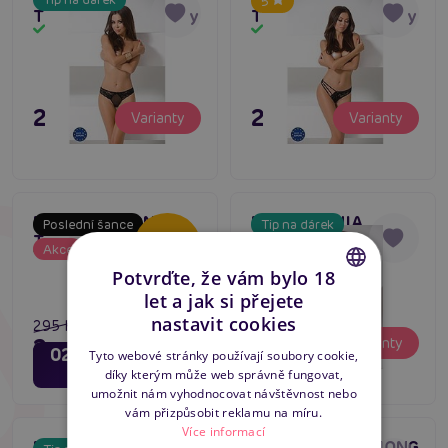
5
Thong černé kalhotky
Thong černé kalhotky
Skladem
Skladem
295 Kč
295 Kč
Varianty
Varianty
Passion ANTONINA
Passion SENIA
Poslední šance
Tip na dárek
Thong černé kalhotky
THONG černé
-20
%
Akce
Skladem
Skladem
krajkové kalhotky
Potvrďte, že vám bylo 18
let a jak si přejete
CZECH
nastavit cookies
295 Kč
295 Kč
Varianty
236 Kč
Varianty
SLOVAK
02
00
dní
hodin
Tyto webové stránky používají soubory cookie,
18
díky kterým může web správně fungovat,
minut
ENGLISH
umožnit nám vyhodnocovat návštěvnost nebo
vám přizpůsobit reklamu na míru.
Více informací
Passion NAJA THONG
Passion ABLA THONG