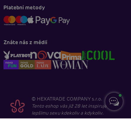
Platební metody
Znáte nás z médií
©
HEXATRADE COMPANY s.r.o.
Tento eshop vás již 28 let inspiruje k
lepšímu sexu kdekoliv a kdykoliv.
Navštěvovat jej smí pouze entity starší 18 let, kvůli