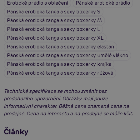
Erotické prádlo a oblečení
Pánské erotické prádlo
Pánská erotická tanga a sexy boxerky S
Pánská erotická tanga a sexy boxerky M
Pánská erotická tanga a sexy boxerky L
Pánská erotická tanga a sexy boxerky XL
Pánská erotická tanga a sexy boxerky elastan
Pánská erotická tanga a sexy boxerky umělé vlákno
Pánská erotická tanga a sexy boxerky krajka
Pánská erotická tanga a sexy boxerky růžová
Technické specifikace se mohou změnit bez
předchozího upozornění. Obrázky mají pouze
informativní charakter. Běžná cena znamená cena na
prodejně. Cena na internetu a na prodejně se může lišit.
Erotické oblečení: 100x jinak a vždy
neodolatelně sexy
Články
Erotická inteligence: Příručka Sexiomů
Číst více
Swingers party poprvé: Erotický ráj plný