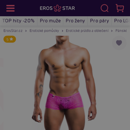
TOP hity -20%
Pro muže
Pro ženy
Pro páry
Pro LG
ErosStar.cz
Erotické pomůcky
Erotické prádlo a oblečení
Pánské e
5