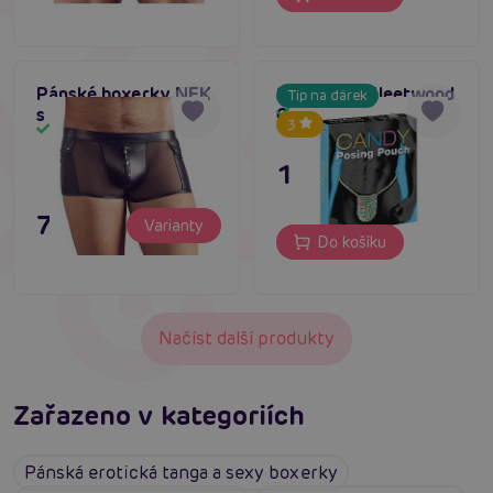
Pánské boxerky NEK
Spencer & Fleetwood
Tip na dárek
s kapsami černé
Candy posing pouch
Skladem
3
Skladem
179 Kč
795 Kč
Varianty
Do košíku
Načíst další produkty
Zařazeno v kategoriích
Pánská erotická tanga a sexy boxerky