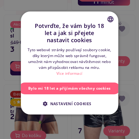
11
minut
MOB Elephant Thong
Alfred Set, pánský
Akce
Tip na dárek
Potvrďte, že vám bylo 18
Skladem
(Black), pánská tanga
kostým sexy
-20
%
let a jak si přejete
Skladem
slon
komorník
CZECH
nastavit cookies
449 Kč
SLOVAK
359 Kč
Tyto webové stránky používají soubory cookie,
díky kterým může web správně fungovat,
ENGLISH
395 Kč
Varianty
umožnit nám vyhodnocovat návštěvnost nebo
02
04
dní
hodin
Do košíku
vám přizpůsobit reklamu na míru.
11
minut
Více informací
Bylo mi 18 let a přijímám všechny cookies
Cottelli C2131382
Cottelli C22
Bestseller
Men’s Pants 2pcs,
Skladem
5
NASTAVENÍ COOKIES
Skladem
průhledné pánské
trenky
249 Kč
795 Kč
Varianty
Do košíku