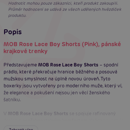
Hodnotit mohou pouze zákazníci, kteří produkt zakoupili.
Průměr hodnocení se udává ze všech udělených hvězdiček
produktu.
Popis
MOB Rose Lace Boy Shorts (Pink), pánské
krajkové trenky
Představujeme
MOB Rose Lace Boy Shorts
– spodní
prádlo, které překračuje hranice běžného a posouvá
mužskou smyslnost na úplně novou úroveň. Tyto
boxerky jsou vytvořeny pro moderního muže, který ví,
že elegance a pokušení nejsou jen věcí ženského
šatníku.
V
MOB Rose Lace Boy Shorts
se spojuje rafinovaný
design s
nepřekonatelným komfortem
. Každý kousek je
pečlivě ušitý
z kvalitní průhledné krajky
, která je
Zobrazit více