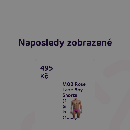
extáze? Průvodce, který ti otevře dveře!
Číst více
Číst více
Naposledy zobrazené
495
Kč
MOB Rose
Lace Boy
Shorts
(Pink),
pánské
krajkové
trenky