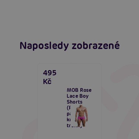
extáze? Průvodce, který ti otevře dveře!
Číst více
Číst více
Naposledy zobrazené
495
Kč
MOB Rose
Lace Boy
Shorts
(Pink),
pánské
krajkové
trenky