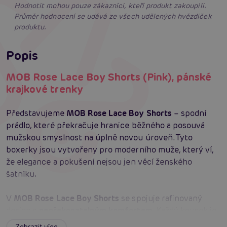
Hodnotit mohou pouze zákazníci, kteří produkt zakoupili.
Průměr hodnocení se udává ze všech udělených hvězdiček
produktu.
Popis
MOB Rose Lace Boy Shorts (Pink), pánské
krajkové trenky
Představujeme
MOB Rose Lace Boy Shorts
– spodní
prádlo, které překračuje hranice běžného a posouvá
mužskou smyslnost na úplně novou úroveň. Tyto
boxerky jsou vytvořeny pro moderního muže, který ví,
že elegance a pokušení nejsou jen věcí ženského
šatníku.
V
MOB Rose Lace Boy Shorts
se spojuje rafinovaný
design s
nepřekonatelným komfortem
. Každý kousek je
pečlivě ušitý
z kvalitní průhledné krajky
, která je
Zobrazit více