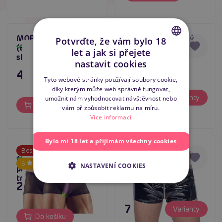
MOB Elephant Thong
Alfred Set, pánský
Tip na dárek
Potvrďte, že vám bylo 18
(Black), pánská tanga
kostým sexy
Skladem
let a jak si přejete
Skladem
slon
komorník
CZECH
nastavit cookies
449 Kč
SLOVAK
Tyto webové stránky používají soubory cookie,
díky kterým může web správně fungovat,
ENGLISH
395 Kč
Varianty
umožnit nám vyhodnocovat návštěvnost nebo
Do košíku
vám přizpůsobit reklamu na míru.
Více informací
Bylo mi 18 let a přijímám všechny cookies
Cottelli C2131382
Cottelli C22
Bestseller
Men’s Pants 2pcs,
Skladem
5
NASTAVENÍ COOKIES
Skladem
průhledné pánské
trenky
249 Kč
795 Kč
Varianty
Do košíku