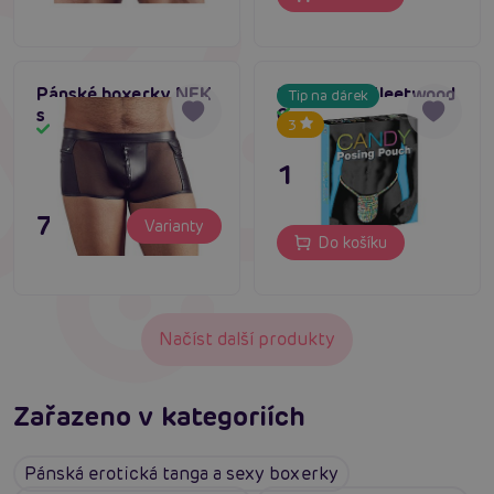
Pánské boxerky NEK
Spencer & Fleetwood
Tip na dárek
s kapsami černé
Candy posing pouch
Skladem
3
Skladem
179 Kč
795 Kč
Varianty
Do košíku
Načíst další produkty
Zařazeno v kategoriích
Pánská erotická tanga a sexy boxerky