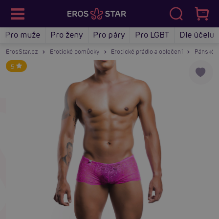
Pro muže
Pro ženy
Pro páry
Pro LGBT
Dle účelu
ErosStar.cz
Erotické pomůcky
Erotické prádlo a oblečení
Pánské e
5