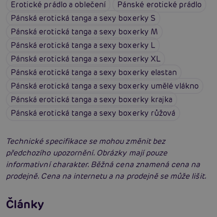
Erotické prádlo a oblečení
Pánské erotické prádlo
Pánská erotická tanga a sexy boxerky S
Pánská erotická tanga a sexy boxerky M
Pánská erotická tanga a sexy boxerky L
Pánská erotická tanga a sexy boxerky XL
Pánská erotická tanga a sexy boxerky elastan
Pánská erotická tanga a sexy boxerky umělé vlákno
Pánská erotická tanga a sexy boxerky krajka
Pánská erotická tanga a sexy boxerky růžová
Technické specifikace se mohou změnit bez
předchozího upozornění. Obrázky mají pouze
informativní charakter. Běžná cena znamená cena na
prodejně. Cena na internetu a na prodejně se může lišit.
Erotické oblečení: 100x jinak a vždy
neodolatelně sexy
Články
Erotická inteligence: Příručka Sexiomů
Číst více
Swingers party poprvé: Erotický ráj plný