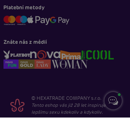
Platební metody
Znáte nás z médií
©
HEXATRADE COMPANY s.r.o.
Tento eshop vás již 28 let inspiruje k
lepšímu sexu kdekoliv a kdykoliv.
Navštěvovat jej smí pouze entity starší 18 let, kvůli