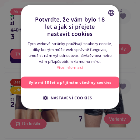
MOB Elephant Thong
Alfred Set, pánský
Akce
Tip na dárek
Skladem
(Black), pánská tanga
kostým sexy
-20
%
Potvrďte, že vám bylo 18
Skladem
slon
komorník
let a jak si přejete
CZECH
449 Kč
nastavit cookies
359 Kč
SLOVAK
Tyto webové stránky používají soubory cookie,
395 Kč
Varianty
díky kterým může web správně fungovat,
ENGLISH
02
17
dní
hodin
Do košíku
umožnit nám vyhodnocovat návštěvnost nebo
15
minut
vám přizpůsobit reklamu na míru.
Více informací
Cottelli C2131382
Cottelli C22
Bestseller
Bylo mi 18 let a přijímám všechny cookies
Men’s Pants 2pcs,
Skladem
5
Skladem
průhledné pánské
NASTAVENÍ COOKIES
trenky
249 Kč
795 Kč
Varianty
Do košíku