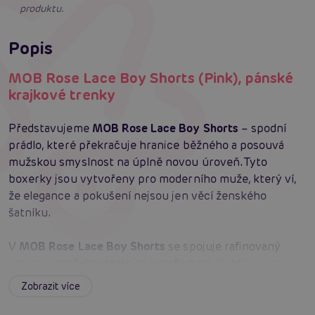
produktu.
Popis
MOB Rose Lace Boy Shorts (Pink), pánské
krajkové trenky
Představujeme
MOB Rose Lace Boy Shorts
– spodní
prádlo, které překračuje hranice běžného a posouvá
mužskou smyslnost na úplně novou úroveň. Tyto
boxerky jsou vytvořeny pro moderního muže, který ví,
že elegance a pokušení nejsou jen věcí ženského
šatníku.
V
MOB Rose Lace Boy Shorts
se spojuje rafinovaný
design s
nepřekonatelným komfortem
. Každý kousek je
pečlivě ušitý
z kvalitní průhledné krajky
, která je
Zobrazit více
zdobená vzorem růží. Tento detail dodává na originalitě a
zároveň zůstává decentní, takže se hodí pro každou