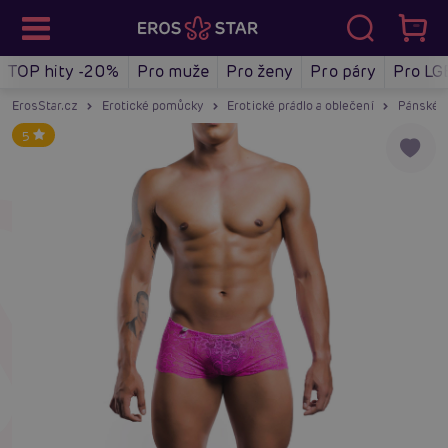
TOP hity -20%
Pro muže
Pro ženy
Pro páry
Pro LG
ErosStar.cz
Erotické pomůcky
Erotické prádlo a oblečení
Pánské e
5