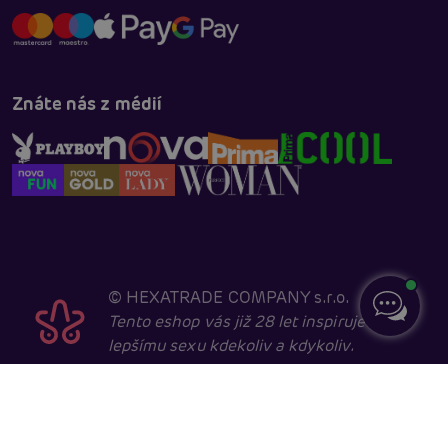
Znáte nás z médií
©
HEXATRADE COMPANY s.r.o.
Tento eshop vás již 28 let inspiruje k
lepšímu sexu kdekoliv a kdykoliv.
Navštěvovat jej smí pouze entity starší 18 let, kvůli
sexuální a erotické tématice. Core developed in
cooperation with
404.cz