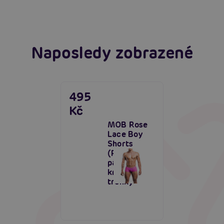
Číst více
Naposledy zobrazené
495
Kč
MOB Rose
Lace Boy
Shorts
(Pink),
pánské
krajkové
trenky