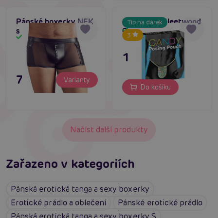
Pánské boxerky NEK
Spencer & Fleetwood
Tip na dárek
s kapsami černé
Candy posing pouch
Skladem
3
Skladem
179 Kč
795 Kč
Varianty
Do košíku
Načíst další produkty
Zařazeno v kategoriích
Pánská erotická tanga a sexy boxerky
Erotické prádlo a oblečení
Pánské erotické prádlo
Pánská erotická tanga a sexy boxerky S