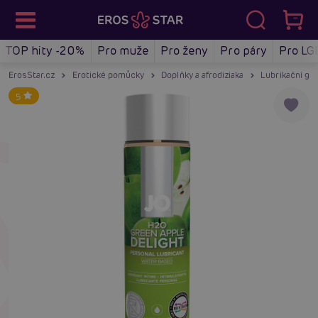
TOP hity -20%
Pro muže
Pro ženy
Pro páry
Pro LG
ErosStar.cz
Erotické pomůcky
Doplňky a afrodiziaka
Lubrikační gel
5