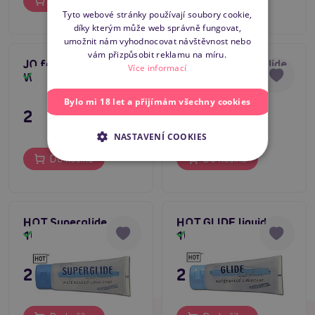
Do košíku
Do košíku
SLOVAK
Tyto webové stránky používají soubory cookie,
díky kterým může web správně fungovat,
ENGLISH
umožnit nám vyhodnocovat návštěvnost nebo
vám přizpůsobit reklamu na míru.
JO for Men H2O
HOT Anal Superglide
Více informací
Warming 120ml
100 ml
Skladem
Skladem
Bylo mi 18 let a přijímám všechny cookies
295 Kč
249 Kč
NASTAVENÍ COOKIES
Do košíku
Do košíku
HOT Superglide
HOT GLIDE liquid
100ml
100ml
Skladem
Skladem
249 Kč
229 Kč