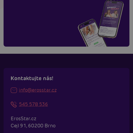
Kontaktujte nás!
info@erosstar.cz
545 578 536
ErosStar.cz
Cejl 91, 60200 Brno