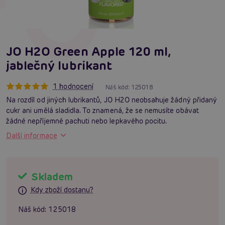
JO H2O Green Apple 120 ml,
jablečný lubrikant
1 hodnocení
Náš kód:
125018
Na rozdíl od jiných lubrikantů, JO H2O neobsahuje žádný přidaný
cukr ani umělá sladidla. To znamená, že se nemusíte obávat
žádné nepříjemné pachuti nebo lepkavého pocitu.
Další informace
Skladem
Kdy zboží dostanu?
Náš kód:
125018