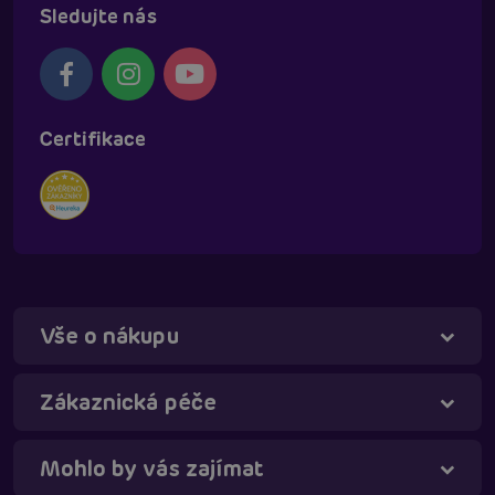
Sledujte nás
Certifikace
Vše o nákupu
Zákaznická péče
Mohlo by vás zajímat
Táňa - virtuální asistentka
Online