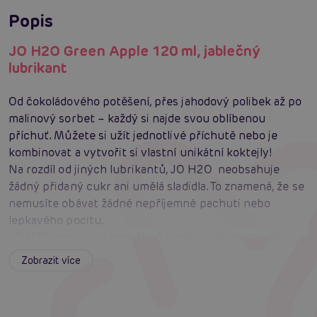
Popis
JO H2O Green Apple 120 ml, jablečný
lubrikant
Od čokoládového potěšení, přes jahodový polibek až po
malinový sorbet – každý si najde svou oblíbenou
příchuť. Můžete si užít jednotlivé příchutě nebo je
kombinovat a vytvořit si vlastní unikátní koktejly!
Na rozdíl od jiných lubrikantů, JO H2O neobsahuje
žádný přidaný cukr ani umělá sladidla. To znamená, že se
nemusíte obávat žádné nepříjemné pachuti nebo
lepkavého pocitu.
JO H2O poskytuje hedvábně hladký a dlouhotrvající
skluz, který nikdy není lepkavý nebo mazlavý. Užijte si
Zobrazit více
nekonečné chvíle potěšení bez přerušení.
Tento lubrikant je zcela bezpečný pro použití s
kondomy, takže můžete mít klid v duši a užívat si bez