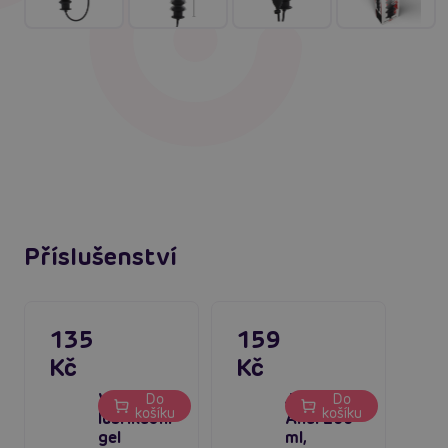
Příslušenství
135
159
Kč
Kč
Vodní
Just Glide
Do
Do
košíku
košíku
lubrikační
Anal 200
gel
ml,