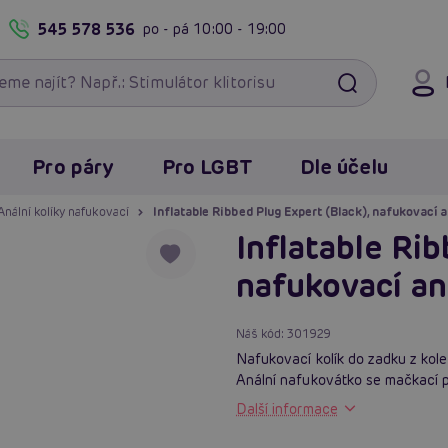
545 578 536
po - pá
10:00 - 19:00
Pro páry
Pro LGBT
Dle účelu
Anální kolíky nafukovací
Inflatable Ribbed Plug Expert (Black), nafukovací an
Inflatable Rib
nafukovací aná
Náš kód:
301929
Nafukovací kolík do zadku z kol
Anální nafukovátko se mačkací 
Další informace