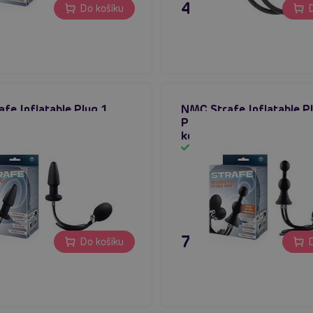
č
469 Kč
Do košíku
D
fe Inflatable Plug 1
NMC Strafe Inflatable P
nafukovací anální kolík
Pump (Black), nafukovac
kolík
em
Skladem
č
795 Kč
Do košíku
D