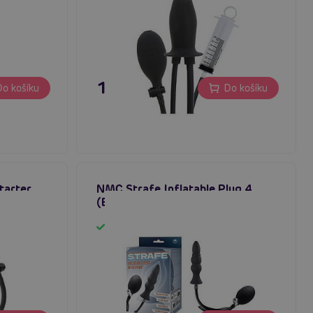
1 195 Kč
o košíku
Do košíku
tarter
NMC Strafe Inflatable Plug 4
í kolík
(Black), nafukovací anální kolík
Skladem