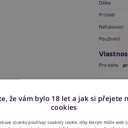
Délka
Průměr
Nafukovací
Používání
Vlastnos
Pro koho
pr
Vlastnosti
Stimulace
e, že vám bylo 18 let a jak si přejete 
cookies
Tvrdost mate
Další in
ebové stránky používají soubory cookie, díky kterým může web 