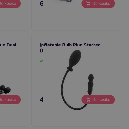
695 Kč
o košíku
Do košíku
lug Dual
Inflatable Bulb Plug Starter
í anální
(Black), nafukovací anální kolík
Skladem
495 Kč
o košíku
Do košíku