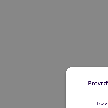
Potvrďt
Tyto w