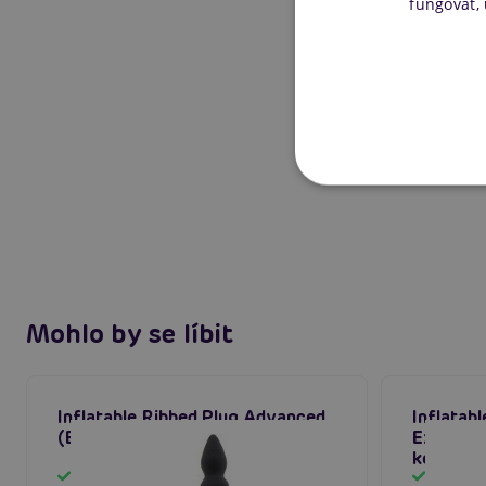
fungovat,
Mohlo by se líbit
Inflatable Ribbed Plug Advanced
Inflatab
(Black), nafukovací anální kolík
Expert (
kolík
Skladem
Sklad