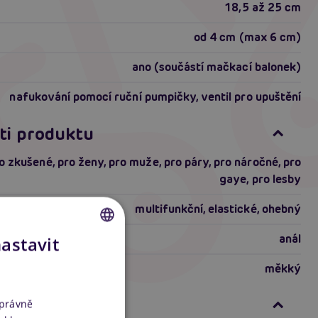
18,5 až 25 cm
od 4 cm (max 6 cm)
ano (součástí mačkací balonek)
nafukování pomocí ruční pumpičky, ventil pro upuštění
ti produktu
o zkušené
,
pro ženy
,
pro muže
,
pro páry
,
pro náročné
,
pro
gaye
,
pro lesby
multifunkční
,
elastické
,
ohebný
anál
nastavit
CZECH
riálu
měkký
SLOVAK
ENGLISH
formace
správně