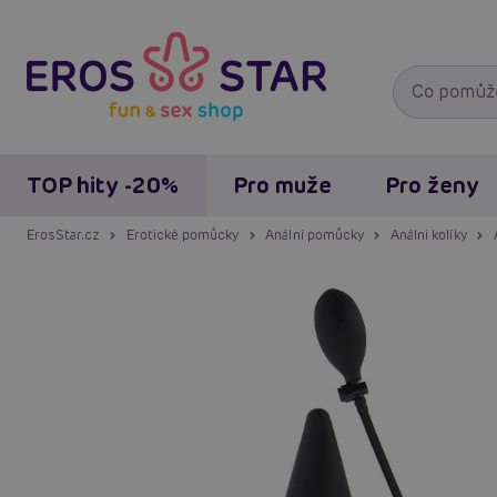
TOP hity -20%
Pro muže
Pro ženy
ErosStar.cz
Erotické pomůcky
Anální pomůcky
Anální kolíky