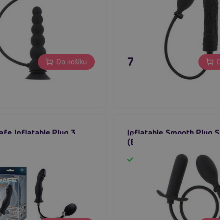
 Kč
779 Kč
Do košíku
D
fe Inflatable Plug 3
Inflatable Smooth Plug S
nafukovací anální kolík
(Black), nafukovací análn
em
Skladem