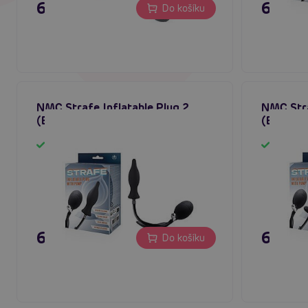
619 Kč
695 K
Do košíku
NMC Strafe Inflatable Plug 2
NMC Stra
(Black), nafukovací anální kolík
(Black), 
Skladem
Sklad
695 Kč
695 K
Do košíku