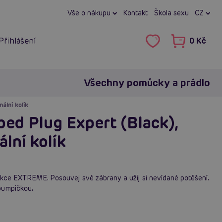
Vše o nákupu
Kontakt
Škola sexu
CZ
Přihlášení
0 Kč
Všechny pomůcky a prádlo
ální kolík
bed Plug Expert (Black),
lní kolík
ekce EXTREME. Posouvej své zábrany a užij si nevídané potěšení.
pumpičkou.