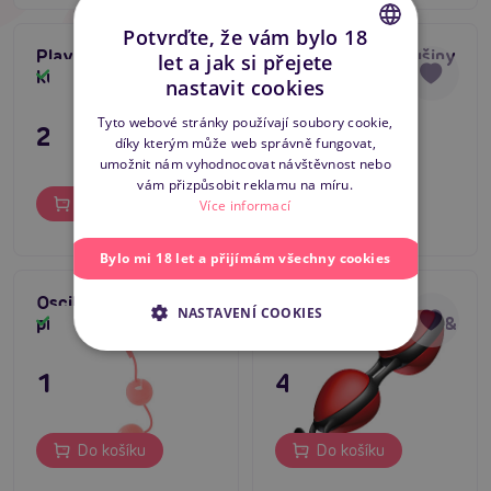
Potvrďte, že vám bylo 18
Play house - venušiny
Play house - venušiny
let a jak si přejete
CZECH
kuličky
kuličky fialové
Skladem
Skladem
nastavit cookies
SLOVAK
Tyto webové stránky používají soubory cookie,
229 Kč
229 Kč
díky kterým může web správně fungovat,
ENGLISH
umožnit nám vyhodnocovat návštěvnost nebo
vám přizpůsobit reklamu na míru.
Do košíku
Do košíku
Více informací
Bylo mi 18 let a přijímám všechny cookies
Oscilating Duo Balls
Venušiny kuličky
NASTAVENÍ COOKIES
pink, venušiny kuličky
Joyballs Secret Red &
Skladem
Skladem
Black
195 Kč
495 Kč
Do košíku
Do košíku