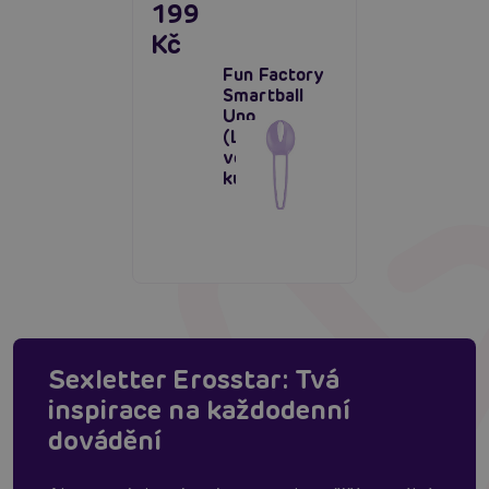
199
Kč
Fun Factory
Smartball
Uno
(Lavender),
venušiny
kuličky
Sexletter Erosstar: Tvá
inspirace na každodenní
dovádění