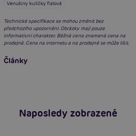
Venušiny kuličky fialová
Technické specifikace se mohou změnit bez
předchozího upozornění. Obrázky mají pouze
informativní charakter. Běžná cena znamená cena na
prodejně. Cena na internetu a na prodejně se může lišit.
Venušiny kuličky: Detailní rádce výběrem
Články
Erotická inteligence: Příručka Sexiomů
Číst více
Swingers party poprvé: Erotický ráj plný
extáze? Průvodce, který ti otevře dveře!
Číst více
Číst více
Naposledy zobrazené