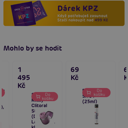
Mohlo by se hodit
1
69
495
Kč
K
Kč
ry
Proerecta
Do
SVAKOM
u
Do
košíku
s
SHOT
košíku
Klitty
(25ml)
Clitoral
),
Stimulator
(Dusty
Lavender),
klitorální