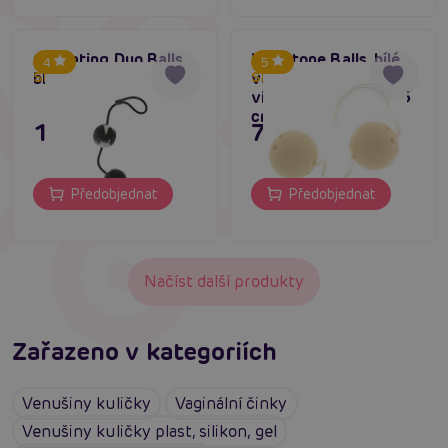
Oscilating Duo Balls
Vibratone Balls, bílé
4
5
black
venušiny kuličky s
Skladem do týdne
Skladem do týdne
vibračním jádrem 3,5
cm
195 Kč
75 Kč
Předobjednat
Předobjednat
Načíst další produkty
Zařazeno v kategoriích
Venušiny kuličky
Vaginální činky
Venušiny kuličky plast, silikon, gel