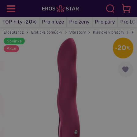
TOP hity -20%
Pro muže
Pro ženy
Pro páry
Pro LG
ErosStar.cz
Erotické pomůcky
Vibrátory
Klasické vibrátory
Fun
Novinka
-20
%
Akce