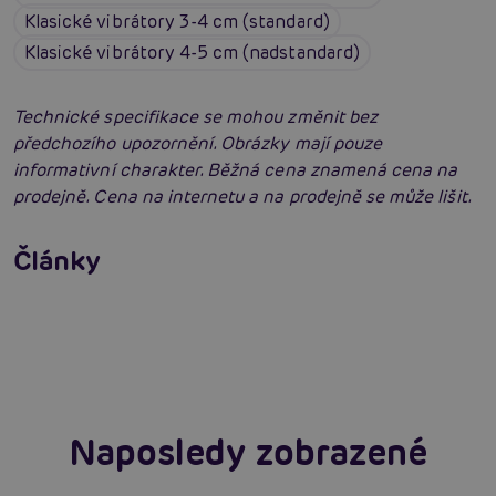
Klasické vibrátory 3-4 cm (standard)
Klasické vibrátory 4-5 cm (nadstandard)
Technické specifikace se mohou změnit bez
předchozího upozornění. Obrázky mají pouze
informativní charakter. Běžná cena znamená cena na
prodejně. Cena na internetu a na prodejně se může lišit.
Vybíráme vibrátor: Jak vybrat nejlepší
vibrátor?
Články
Erotická inteligence: Příručka Sexiomů
Číst více
Swingers party poprvé: Erotický ráj plný
extáze? Průvodce, který ti otevře dveře!
Číst více
Číst více
Naposledy zobrazené