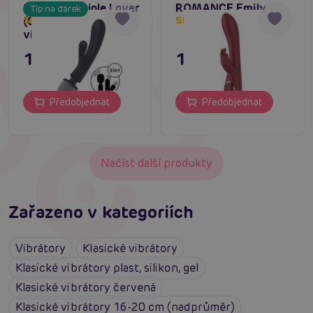
Satisfyer Triple Lover
ROMANCE Emily
Tip na dárek
(Grey), skvělý multi
Skladem do týdne
Skladem do týdne
vibrátor
1 195 Kč
1 395 Kč
Předobjednat
Předobjednat
Načíst další produkty
Zařazeno v kategoriích
Vibrátory
Klasické vibrátory
Klasické vibrátory plast, silikon, gel
Klasické vibrátory červená
Klasické vibrátory 16-20 cm (nadprůměr)