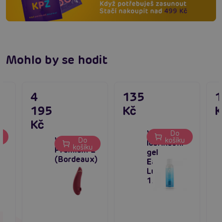
Mohlo by se hodit
4
135
195
Kč
K
Kč
Vodní
Do
Womanizer
u
Do
košíku
lubrikační
košíku
Premium 2
gel
(Bordeaux)
EasyGlide
Lubricant
150 ml