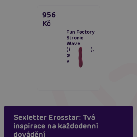
956
Kč
Fun Factory
Stronic
Wave
(Wine Red),
pulzační
vibrátor
Sexletter Erosstar: Tvá
inspirace na každodenní
dovádění