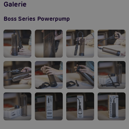
komfortní a bezpečné používání. Silná mačkací pumpa s
Galerie
bezpečnostním ventilem umožňuje efektivní vytvoření
podtlaku, což zajišťuje rychlý a viditelný efekt.
Boss Series Powerpump
Pravidelným používáním Power Pump MAX můžete
dosáhnout silnější a pevnější erekce, zvýšit citlivost
penisu a zlepšit intenzitu orgasmu. Vše je navíc
doprovázeno vizuálním potvrzením vašeho pokroku
díky průhlednému válci s praktickým pravítkem.
Nyní je ten správný čas na změnu. Přidejte Power
Pump MAX do svého života a objevte novou úroveň
sebevědomí a sexuální spokojenosti.
Zlepšení dlouhotrvající erekce: Pravidelné
používání zajišťuje pevnější a trvalejší erekci.
Nárůst velikosti: Pozorovatelné zvýšení délky a
Recenze Boss Series Powerpump Black Max -
průměru vašeho penisu pro větší sebevědomí.
Kdo maže, ten jede
Zvýšená citlivost: Intenzivnější pocit při každém