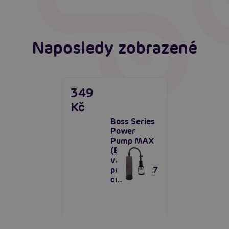
Naposledy zobrazené
349
Kč
Boss Series
Power
Pump MAX
(Black),
vakuová
pumpa 20x7
cm