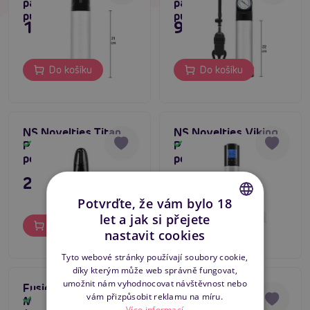
pánská vakuová
pánská vakuová
pumpa
pumpa
1 395 Kč
995 Kč
Do košíku
Do košíku
NS Novelties Titan
NS Novelties Viking
Pump, elektrická
Pump, elektrická
Skladem
Skladem
penis pumpa
penis pumpa
2 495 Kč
2 895 Kč
Potvrďte, že vám bylo 18
let a jak si přejete
Do košíku
Do košíku
CZECH
nastavit cookies
SLOVAK
Tyto webové stránky používají soubory cookie,
díky kterým může web správně fungovat,
ENGLISH
umožnit nám vyhodnocovat návštěvnost nebo
Fusion X Automatic
Mister Boner
vám přizpůsobit reklamu na míru.
Magnify Penis Pump
Automatic Power
Skladem
Skladem
Více informací