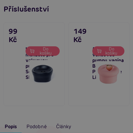
Příslušenství
99
149
Kč
Kč
Klasická
Manžeta pro
Do
Do
košíku
košíku
manžeta pro
vakuovou
vakuovou
pumpu vagína
pumpu Boss
Boss Series
Series Pump
Pump Sleeve
Sleeve Black
LifeLike
Popis
Podobné
Články