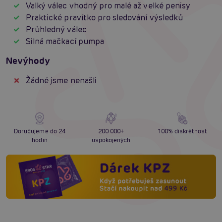
Valký válec vhodný pro malé až velké penisy
Praktické pravítko pro sledování výsledků
Průhledný válec
Silná mačkací pumpa
Nevýhody
Žádné jsme nenašli
Doručujeme do 24
200 000+
100% diskrétnost
hodin
uspokojených