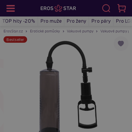
TOP hity -20%
Pro muže
Pro ženy
Pro páry
Pro LG
ErosStar.cz
Erotické pomůcky
Vakuové pumpy
Vakuové pumpy pr
Bestseller