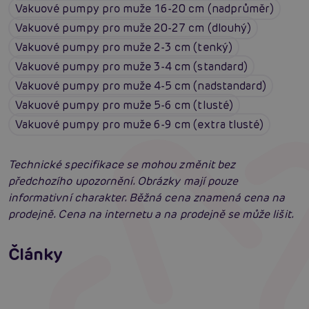
Vakuové pumpy pro muže 16-20 cm (nadprůměr)
Vakuové pumpy pro muže 20-27 cm (dlouhý)
Vakuové pumpy pro muže 2-3 cm (tenký)
Vakuové pumpy pro muže 3-4 cm (standard)
Vakuové pumpy pro muže 4-5 cm (nadstandard)
Vakuové pumpy pro muže 5-6 cm (tlusté)
Vakuové pumpy pro muže 6-9 cm (extra tlusté)
Technické specifikace se mohou změnit bez
předchozího upozornění. Obrázky mají pouze
informativní charakter. Běžná cena znamená cena na
prodejně. Cena na internetu a na prodejně se může lišit.
Erotická inteligence: Příručka Sexiomů
Swingers party poprvé: Erotický ráj plný
Články
extáze? Průvodce, který ti otevře dveře!
Číst více
SVAKOM přechází na KooSync: Nová éra
interaktivního ovládání vašich hraček je tu!
Číst více
Číst více