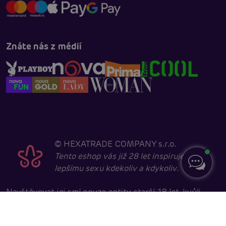
Znáte nás z médií
©
HEXATRADE COMPANY s.r.o.
Tento eshop vás již 28 let inspiruje k
lepšímu sexu kdekoliv a kdykoliv.
Navštěvovat jej smí pouze entity starší 18 let, kvůli
sexuální a erotické tématice. Core developed in
cooperation with
404.cz