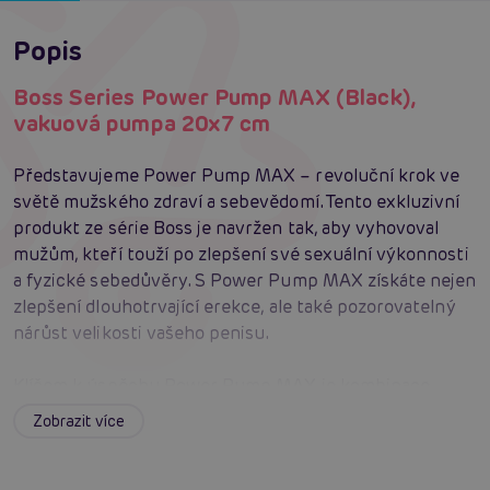
Popis
Boss Series Power Pump MAX (Black),
vakuová pumpa 20x7 cm
Představujeme Power Pump MAX – revoluční krok ve
světě mužského zdraví a sebevědomí. Tento exkluzivní
produkt ze série Boss je navržen tak, aby vyhovoval
mužům, kteří touží po zlepšení své sexuální výkonnosti
a fyzické sebedůvěry. S Power Pump MAX získáte nejen
zlepšení dlouhotrvající erekce, ale také pozorovatelný
nárůst velikosti vašeho penisu.
Klíčem k úspěchu Power Pump MAX je kombinace
kvalitních materiálů a inovativního designu. Tento
Zobrazit více
produkt je vyroben z materiálů, které jsou při kontaktu
s tělem maximálně pohodlné a bezpečné, zajišťující tak