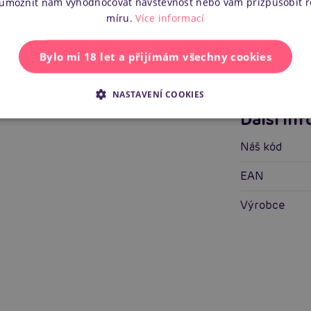
 umožnit nám vyhodnocovat návštěvnost nebo vám přizpůsobit 
Pro koho
míru.
Více informací
Vlastnosti
Bylo mi 18 let a přijímám všechny cookies
Tvrdost mate
NASTAVENÍ COOKIES
Další in
Náš kód
EAN
Výrobce