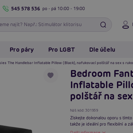
545 578 536
po - pá
10:00 - 19:00
Pro páry
Pro LGBT
Dle účelu
es The Handlebar Inflatable Pillow (Black), nafukovací polštář na sex s ruk
Bedroom Fant
Inflatable Pil
polštář na se
Náš kód:
301959
Získejte dokonalou oporu s tímt
takže je ideální pro flexibilní a 
Další informace