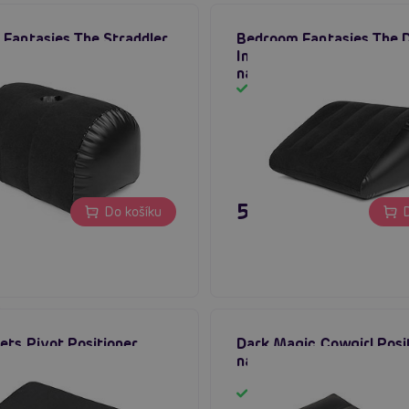
Fantasies The Straddler
Bedroom Fantasies The D
e Pillow (Black),
Inflatable Pillow (Black),
cí polštář na sex
nafukovací polštář na se
em
Skladem
č
595 Kč
Do košíku
D
ets Pivot Positioner,
Dark Magic Cowgirl Posit
odložka na sex
nafukovací podložka na 
em
Skladem