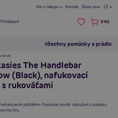
Vše o nákupu
Kontakt
Škola sexu
CZ
Přihlášení
0 Kč
Všechny pomůcky a prádlo
oväťami
asies The Handlebar
low (Black), nafukovací
x s rukoväťami
o nafukovacím polštářem. Poskytuje skvělé odpružení a podporu,
zábavnou hru.