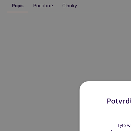
Popis
Podobné
Články
Potvrďt
Tyto w