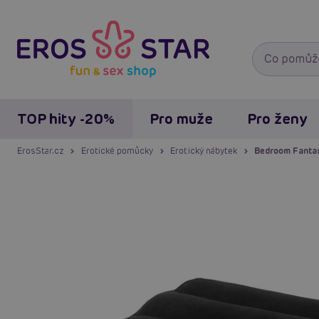
TOP hity -20%
Pro muže
Pro ženy
ErosStar.cz
Erotické pomůcky
Erotický nábytek
Bedroom Fantasi