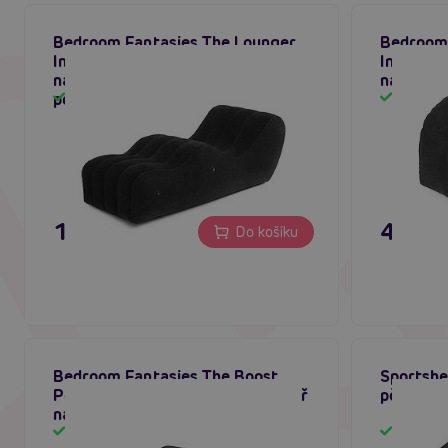
Bedroom Fantasies The Lounger
Bedroom 
Inflatable Bench (Black),
Inflatabl
nafukovací lehátko s kroužky na
nafukova
pouta
Skladem
Sklad
1 995 Kč
495 K
Do košíku
Bedroom Fantasies The Boost
Sportshe
Positioning Pillow (Black), polštář
pěnová p
na sex
Skladem
Sklad