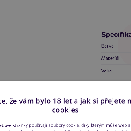
Specifik
Barva
Materiál
Váha
Rozměry
Tvar
e, že vám bylo 18 let a jak si přejete 
Nafukovací
cookies
Vlastnos
ebové stránky používají soubory cookie, díky kterým může web 