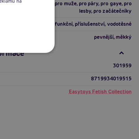
reklamu na
pro zkušené
,
pro ženy
,
pro muže
,
pro páry
,
pro gaye
,
pro
lesby
,
pro začátečníky
multifunkční
,
příslušenství
,
vodotěsné
riálu
pevnější
,
měkký
formace
301959
8719934019515
Easytoys Fetish Collection