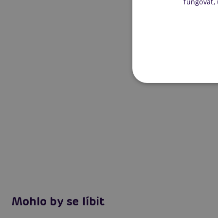
fungovat,
Mohlo by se líbit