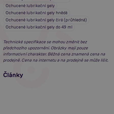
Ochucené lubrikační gely
Ochucené lubrikační gely hnědá
Ochucené lubrikační gely čirá (průhledná)
Ochucené lubrikační gely do 49 ml
Technické specifikace se mohou změnit bez
předchozího upozornění. Obrázky mají pouze
informativní charakter. Běžná cena znamená cena na
prodejně. Cena na internetu a na prodejně se může lišit.
Jak na zlepšení a podporu erekce
Články
Erotická inteligence: Příručka Sexiomů
Číst více
Swingers party poprvé: Erotický ráj plný
extáze? Průvodce, který ti otevře dveře!
Číst více
Číst více