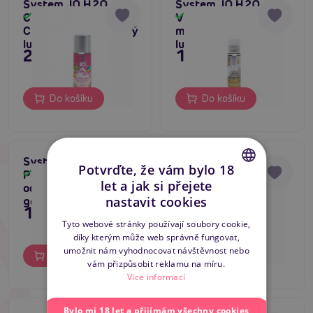
System JO H2O
System JO H2O
Candy Shop Cotton
Vanilla Cream (30
Skladem
Skladem
Candy (60 ml), sladký
ml), ochucený
lubrikační gel
lubrikační gel
269 Kč
179 Kč
Do košíku
Do košíku
System JO H2O
System JO H2O
Potvrďte, že vám bylo 18
Peachy Lips (30 ml),
Coctails Sex On The
Skladem
Skladem
let a jak si přejete
ochucený lubrikační
Beach (60 ml),
CZECH
nastavit cookies
gel
ochucený lubrikační
179 Kč
249 Kč
gel
SLOVAK
Tyto webové stránky používají soubory cookie,
díky kterým může web správně fungovat,
ENGLISH
umožnit nám vyhodnocovat návštěvnost nebo
Do košíku
Do košíku
vám přizpůsobit reklamu na míru.
Více informací
Bylo mi 18 let a přijímám všechny cookies