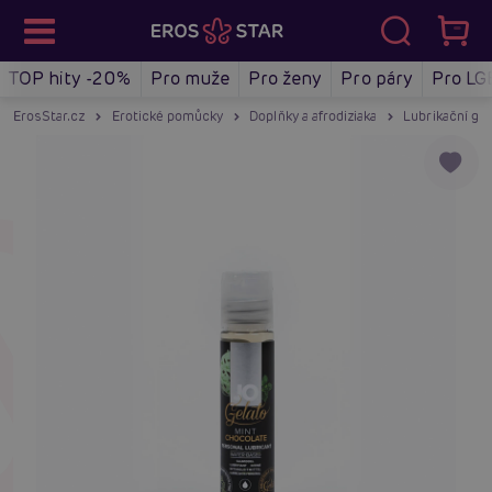
TOP hity -20%
Pro muže
Pro ženy
Pro páry
Pro LG
ErosStar.cz
Erotické pomůcky
Doplňky a afrodiziaka
Lubrikační gel