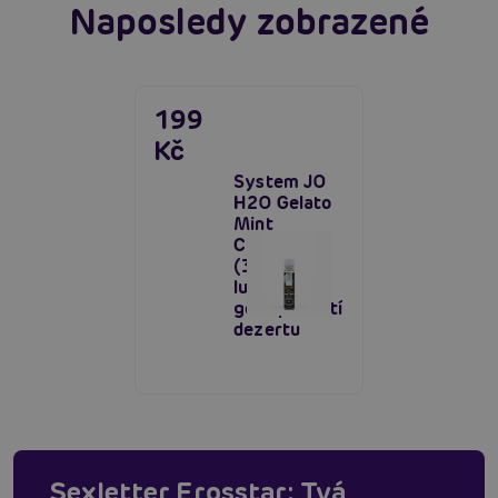
Naposledy zobrazené
199
Kč
System JO
H2O Gelato
Mint
Chocolate
(30 ml),
lubrikační
gel s příchutí
dezertu
Sexletter Erosstar: Tvá