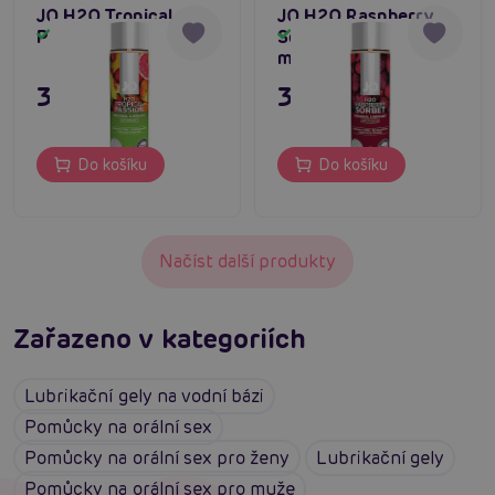
JO H2O Tropical
JO H2O Raspberry
Passion 120 ml
Sorbet 120 ml,
Skladem
Skladem
malinový lubrikant
369 Kč
369 Kč
Do košíku
Do košíku
Načíst další produkty
Zařazeno v kategoriích
Lubrikační gely na vodní bázi
Pomůcky na orální sex
Pomůcky na orální sex pro ženy
Lubrikační gely
Pomůcky na orální sex pro muže