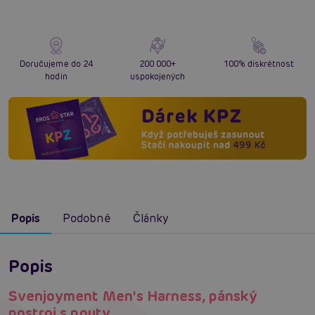
Doručujeme do 24
200 000+
100% diskrétnost
hodin
uspokojených
Popis
Podobné
Články
Popis
Svenjoyment Men's Harness, pánský
postroj s pouty