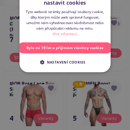
nastavit cookies
SLOVAK
Tyto webové stránky používají soubory cookie,
díky kterým může web správně fungovat,
MOB DNGEON
MOB Rose Lace Boy
ENGLISH
5
umožnit nám vyhodnocovat návštěvnost nebo
Crossback Harness
Shorts (Pink), pánské
Skladem
Skladem
vám přizpůsobit reklamu na míru.
(Red), pánský postroj
krajkové trenky
Více informací
na tělo a penis
795 Kč
Bylo mi 18 let a přijímám všechny cookies
495 Kč
Varianty
Do košíku
NASTAVENÍ COOKIES
MOB Rose Lace Boy
CUT4MEN Boost
5
Shorts (Red), pánské
String (Black),
Skladem
Skladem
krajkové trenky
pánská tanga
495 Kč
595 Kč
Varianty
Varianty