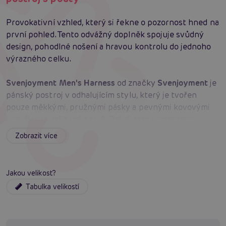
Provokativní vzhled, který si řekne o pozornost hned na
první pohled. Tento odvážný doplněk spojuje svůdný
design, pohodlné nošení a hravou kontrolu do jednoho
výrazného celku.
Svenjoyment Men's Harness
od značky
Svenjoyment
je
pánský postroj v odhalujícím stylu, který je tvořen
pouze měkkými, pružnými pásky a pevnými kovovými
kroužky ve stříbrné barvě. Právě tato kombinace
vytváří výrazný erotický vzhled a zároveň zajišťuje
Zobrazit více
příjemné nošení na těle. Součástí postroje je také
integrovaný kroužek na penis, stehenní popruhy a
odnímatelná pouta na ruce, takže si můžete užít více
Jakou velikost?
možností dominance, fixace i stylového vystavení těla.
Tabulka velikostí
Nastavitelné stehenní pásky pomáhají doladit ideální
usazení, aby postroj seděl jistě a pohodlně. Pouta jsou
vybavena karabinkami, díky kterým je lze rychle