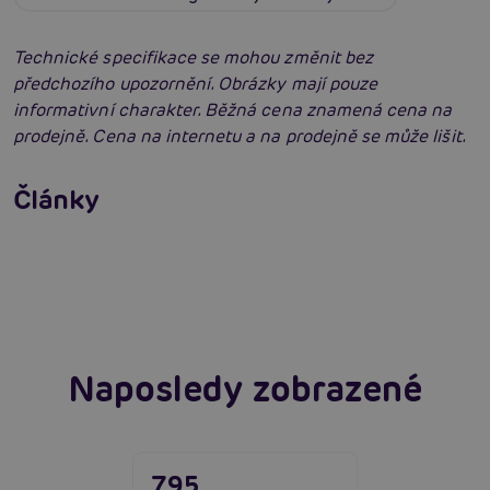
Technické specifikace se mohou změnit bez
předchozího upozornění. Obrázky mají pouze
informativní charakter. Běžná cena znamená cena na
prodejně. Cena na internetu a na prodejně se může lišit.
Erotické oblečení: 100x jinak a vždy
neodolatelně sexy
Články
Erotická inteligence: Příručka Sexiomů
Číst více
Swingers party poprvé: Erotický ráj plný
extáze? Průvodce, který ti otevře dveře!
Číst více
Číst více
Naposledy zobrazené
795