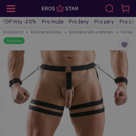
TOP hity -20%
Pro muže
Pro ženy
Pro páry
Pro LG
ErosStar.cz
Erotické pomůcky
Erotické prádlo a oblečení
Pánské e
Novinka