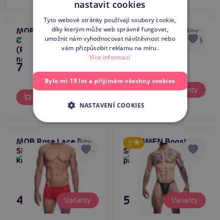
nastavit cookies
SLOVAK
Tyto webové stránky používají soubory cookie,
díky kterým může web správně fungovat,
MOB DNGEON
MOB Rose Lace Boy
ENGLISH
5
umožnit nám vyhodnocovat návštěvnost nebo
Crossback Harness
Shorts (Pink), pánské
Skladem
Skladem
vám přizpůsobit reklamu na míru.
(Red), pánský postroj
krajkové trenky
Více informací
na tělo a penis
795 Kč
Bylo mi 18 let a přijímám všechny cookies
495 Kč
Varianty
Do košíku
NASTAVENÍ COOKIES
MOB Rose Lace Boy
CUT4MEN Boost
5
Shorts (Red), pánské
String (Black),
Skladem
Skladem
krajkové trenky
pánská tanga
495 Kč
595 Kč
Varianty
Varianty