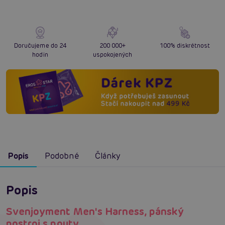
Doručujeme do 24
200 000+
100% diskrétnost
hodin
uspokojených
Popis
Podobné
Články
Popis
Svenjoyment Men's Harness, pánský
postroj s pouty