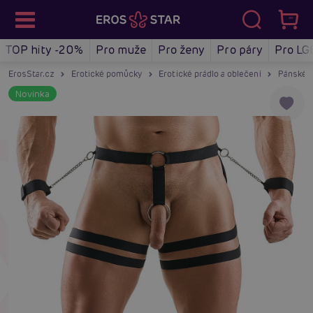
TOP hity -20%
Pro muže
Pro ženy
Pro páry
Pro LG
ErosStar.cz
Erotické pomůcky
Erotické prádlo a oblečení
Pánské e
Novinka