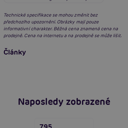
Technické specifikace se mohou změnit bez
předchozího upozornění. Obrázky mají pouze
informativní charakter. Běžná cena znamená cena na
prodejně. Cena na internetu a na prodejně se může lišit.
Erotické oblečení: 100x jinak a vždy
neodolatelně sexy
Články
Erotická inteligence: Příručka Sexiomů
Číst více
Swingers party poprvé: Erotický ráj plný
extáze? Průvodce, který ti otevře dveře!
Číst více
Číst více
Naposledy zobrazené
795