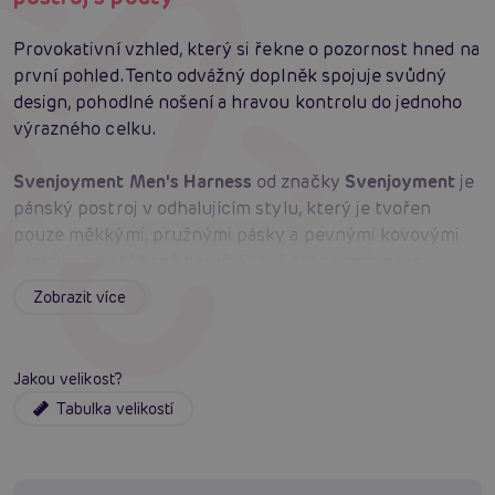
Provokativní vzhled, který si řekne o pozornost hned na
první pohled. Tento odvážný doplněk spojuje svůdný
design, pohodlné nošení a hravou kontrolu do jednoho
výrazného celku.
Svenjoyment Men's Harness
od značky
Svenjoyment
je
pánský postroj v odhalujícím stylu, který je tvořen
pouze měkkými, pružnými pásky a pevnými kovovými
kroužky ve stříbrné barvě. Právě tato kombinace
vytváří výrazný erotický vzhled a zároveň zajišťuje
Zobrazit více
příjemné nošení na těle. Součástí postroje je také
integrovaný kroužek na penis, stehenní popruhy a
odnímatelná pouta na ruce, takže si můžete užít více
Jakou velikost?
možností dominance, fixace i stylového vystavení těla.
Tabulka velikostí
Nastavitelné stehenní pásky pomáhají doladit ideální
usazení, aby postroj seděl jistě a pohodlně. Pouta jsou
vybavena karabinkami, díky kterým je lze rychle