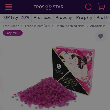
TOP hity -20%
Pro muže
Pro ženy
Pro páry
Pro LG
ErosStar.cz
Erotické pomůcky
Doplňky a afrodiziaka
Afrodiziaka
Páry milují