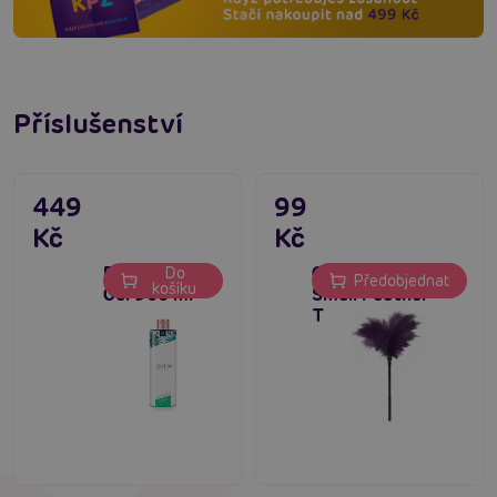
Příslušenství
449
99
Kč
Kč
ExotiQ Nuru
Guilty Pleasure
Do
Předobjednat
košíku
Gel 500 ml
Small Feather
Tickler Purple