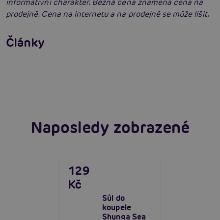
informativní charakter. Běžná cena znamená cena na
prodejně. Cena na internetu a na prodejně se může lišit.
Jak na zlepšení a podporu erekce
Klesající zájem o sex! Máme tipy, jak zvýšit
Články
libido.
Číst více
Erotická inteligence: Příručka Sexiomů
Číst více
Číst více
Naposledy zobrazené
129
Kč
Sůl do
koupele
Shunga Sea