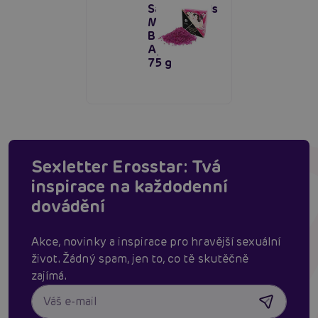
Salt Crystals
Moonlight
Bath
Aphrodisia
75 g
Sexletter Erosstar: Tvá
inspirace na každodenní
dovádění
Akce, novinky a inspirace pro hravější sexuální
život. Žádný spam, jen to, co tě skutěčně
zajímá.