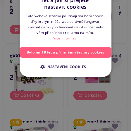
let a jak si přejete
kapky pro intimní
šumivého vína
CZECH
nastavit cookies
energii
Shunga Bodypainting
295 Kč
349 Kč
Sparkling Strawberry
SLOVAK
Tyto webové stránky používají soubory cookie,
Wine 100 ml
díky kterým může web správně fungovat,
ENGLISH
umožnit nám vyhodnocovat návštěvnost nebo
Do košíku
Do košíku
vám přizpůsobit reklamu na míru.
Více informací
Bylo mi 18 let a přijímám všechny cookies
eXXtreme Libido caps
Venicon for Women 4
5tbl
tbl
Skladem
Skladem
NASTAVENÍ COOKIES
295 Kč
295 Kč
Do košíku
Do košíku
eXXtreme Libido caps
eXXtreme Libido caps
5
5
10tbl
2tbl
Skladem
Skladem