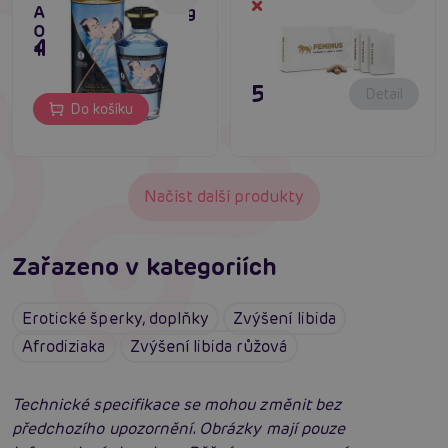
Dočasně vyprodané
Aphrodisiac Warming
Oil Coconut Thrills
495 Kč
100 ml
599 Kč
Detail
Do košíku
Načíst další produkty
Zařazeno v kategoriích
Erotické šperky, doplňky
Zvýšení libida
Afrodiziaka
Zvýšení libida růžová
Technické specifikace se mohou změnit bez
předchozího upozornění. Obrázky mají pouze