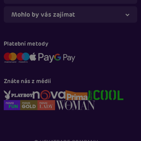
Mohlo by vás zajímat
Táňa - virtuální asistentka
Online
Platební metody
Znáte nás z médií