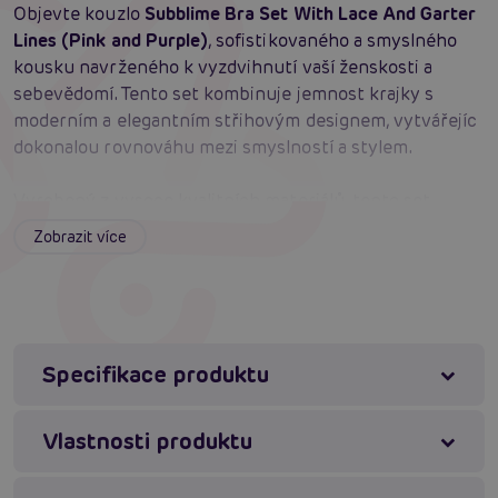
Objevte kouzlo
Subblime Bra Set With Lace And Garter
Lines (Pink and Purple)
, sofistikovaného a smyslného
kousku navrženého k vyzdvihnutí vaší ženskosti a
sebevědomí. Tento set kombinuje jemnost krajky s
moderním a elegantním střihovým designem, vytvářejíc
dokonalou rovnováhu mezi smyslností a stylem.
Vyrobený z vysoce kvalitních materiálů, tento set
zaručuje měkkou texturu, elasticitu a pohodlí při
Zobrazit více
nošení, které dokonale zvýrazňuje křivky vašeho těla.
Podprsenka je navržena s jemnými krajkovými detaily,
které elegantně orámují poprsí, zatímco spojené švy
přidávají moderní a unikátní vzhled.
Specifikace produktu
Vysoce kvalitní materiál:
Polyester a spandex
zajišťují měkkost, elasticitu a odolnost.
Vlastnosti produktu
Jemná krajka:
Dodává romantický a vytříbený
dotek designu.
Moderní střih:
Spojené švy vytvářejí moderní a