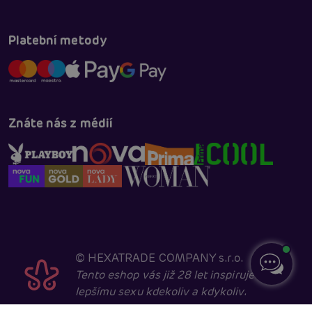
Platební metody
Znáte nás z médií
©
HEXATRADE COMPANY s.r.o.
Tento eshop vás již 28 let inspiruje k
lepšímu sexu kdekoliv a kdykoliv.