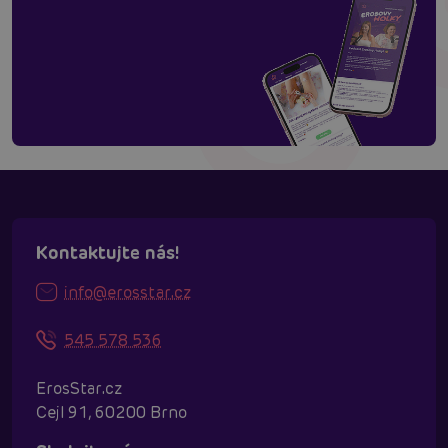
Kontaktujte nás!
info@erosstar.cz
545 578 536
ErosStar.cz
Cejl 91, 60200 Brno