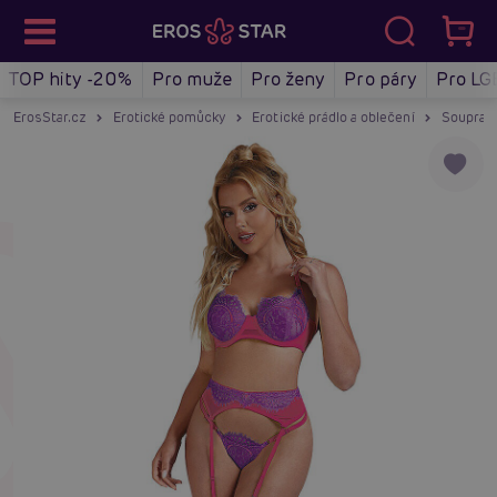
TOP hity -20%
Pro muže
Pro ženy
Pro páry
Pro LG
ErosStar.cz
Erotické pomůcky
Erotické prádlo a oblečení
Soupravy