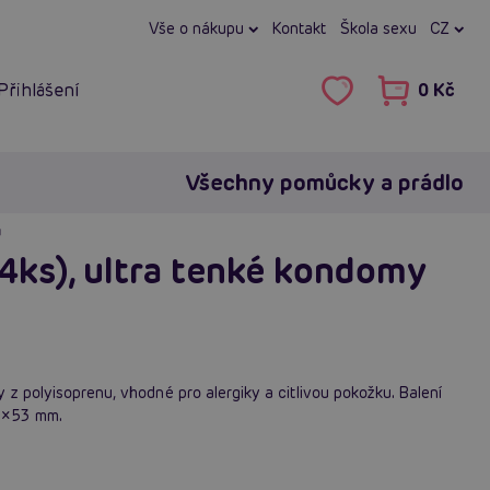
Vše o nákupu
Kontakt
Škola sexu
CZ
Přihlášení
0 Kč
Všechny pomůcky a prádlo
u
4ks), ultra tenké kondomy
z polyisoprenu, vhodné pro alergiky a citlivou pokožku. Balení
90×53 mm.