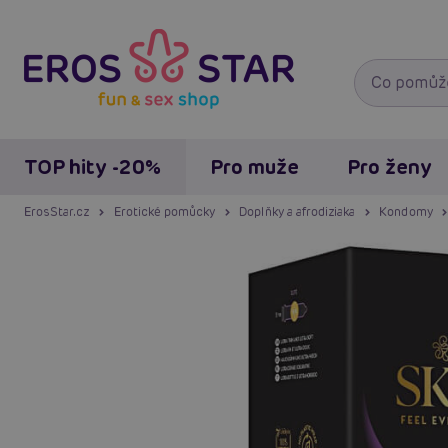
TOP hity -20%
Pro muže
Pro ženy
ErosStar.cz
Erotické pomůcky
Doplňky a afrodiziaka
Kondomy