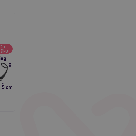
Do
šíku
s
ing
 Plug,
ní
ty
3.5 cm