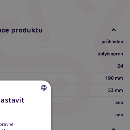
ace produktu
průhledná
polyisopren
24
190 mm
53 mm
nastavit
ano
CZECH
SLOVAK
ano
ENGLISH
správně
ti produktu