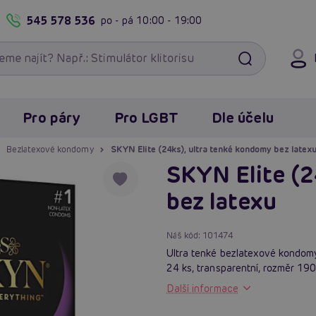
545 578 536
po - pá
10:00 - 19:00
Pro páry
Pro LGBT
Dle účelu
Bezlatexové kondomy
SKYN Elite (24ks), ultra tenké kondomy bez latex
SKYN Elite (2
bez latexu
Náš kód:
101474
Ultra tenké bezlatexové kondomy 
24 ks, transparentní, rozměr 1
Další informace