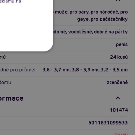
reklamu na
o zkušené
,
pro ženy
,
pro muže
,
pro páry
,
pro náročné
,
pro
gaye
,
pro začátečníky
elastické
,
voděodolné
,
vodotěsné
,
dobré na párty
penis
omů
24 kusů
odné pro průměr
3,6 - 3,7 cm
,
3,8 - 3,9 cm
,
3,2 - 3,5 cm
ndomu
ztenčené
formace
101474
5011831099533