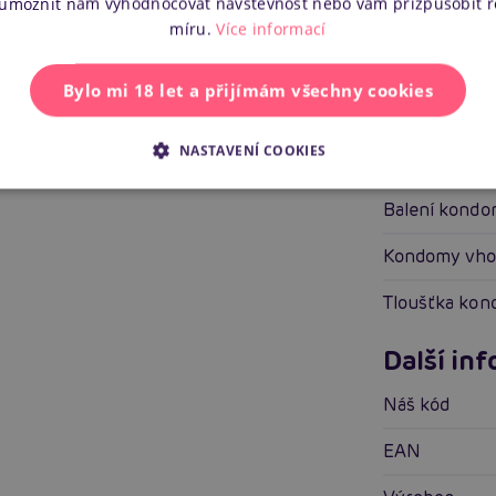
 umožnit nám vyhodnocovat návštěvnost nebo vám přizpůsobit 
míru.
Více informací
Pro koho
pr
Bylo mi 18 let a přijímám všechny cookies
Vlastnosti
NASTAVENÍ COOKIES
Stimulace
Balení kond
Kondomy vh
Tloušťka ko
Další in
Náš kód
EAN