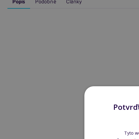
Popis
Podobné
Články
Potvrďt
Tyto w