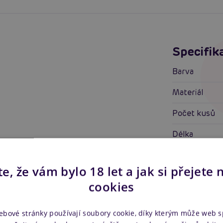
Specifik
Barva
Materiál
Počet kusů
Délka
Šířka
e, že vám bylo 18 let a jak si přejete 
Bez latexu
cookies
Ultra tenké
ebové stránky používají soubory cookie, díky kterým může web 
Vlastnos