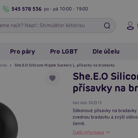
545 578 536
po - pá
10:00 - 19:00
Pro páry
Pro LGBT
Dle účelu
avky
She.E.O Silicone Nipple Suckers L, přísavky na bradavky
She.E.O Silico
přísavky na b
Náš kód:
302513
Silikonové přísavky na bradavky 
zvednou bradavku a zvýší citlivost
černé.
Další informace