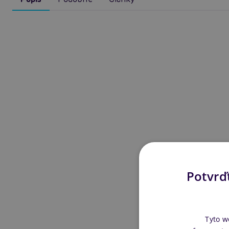
Potvrďt
Tyto w