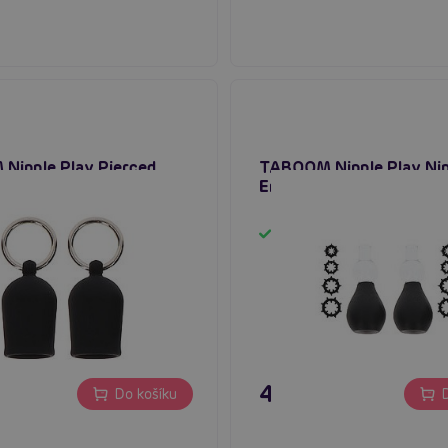
Nipple Play Pierced
TABOOM Nipple Play Nip
uckers (Black)
Enlargers with 8 Rings (
em
Skladem
č
495 Kč
Do košíku
D