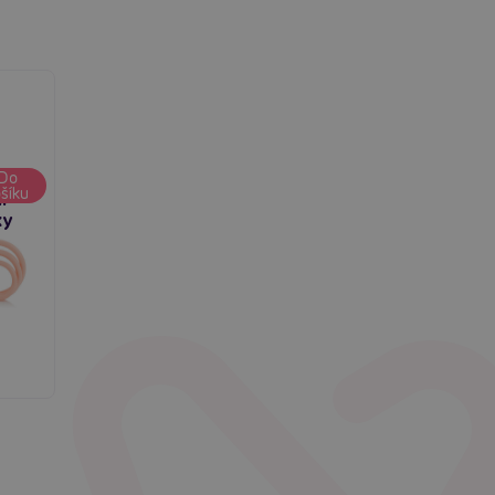
ngs -
Do
šíku
í
ky