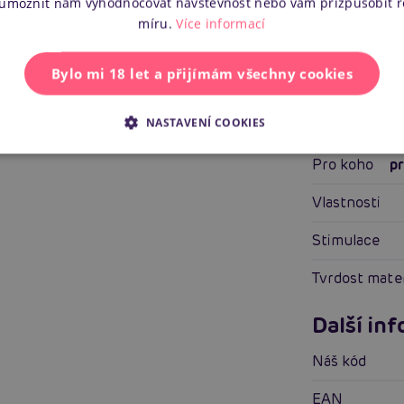
 umožnit nám vyhodnocovat návštěvnost nebo vám přizpůsobit 
míru.
Více informací
Funkce
Bylo mi 18 let a přijímám všechny cookies
Vhodné pro
Vlastnos
NASTAVENÍ COOKIES
Pro koho
p
Vlastnosti
Stimulace
Tvrdost mate
Další in
Náš kód
EAN