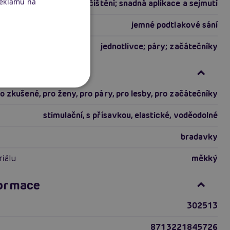
reklamu na
čištění; snadná aplikace a sejmutí
jemné podtlakové sání
jednotlivce; páry; začátečníky
ti produktu
ro zkušené
,
pro ženy
,
pro páry
,
pro lesby
,
pro začátečníky
stimulační
,
s přísavkou
,
elastické
,
voděodolné
bradavky
riálu
měkký
formace
302513
8713221845726