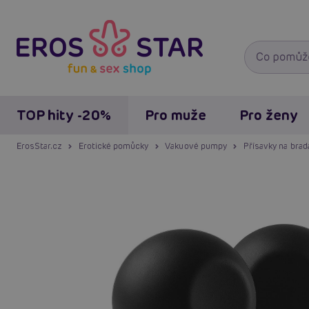
TOP hity -20%
Pro muže
Pro ženy
ErosStar.cz
Erotické pomůcky
Vakuové pumpy
Přísavky na brad