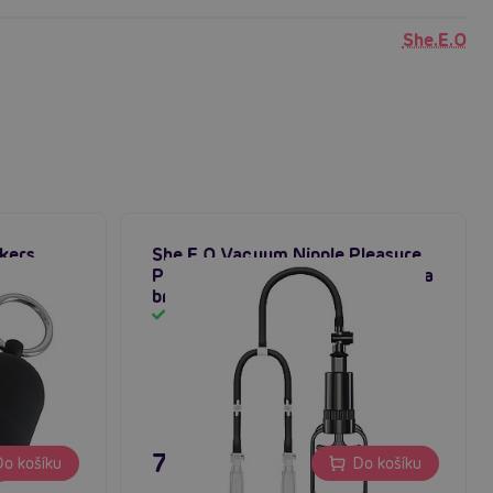
She.E.O
ckers
She.E.O Vacuum Nipple Pleasure
Pump Medium, vakuová pumpa na
bradavky
Skladem
795 Kč
o košíku
Do košíku