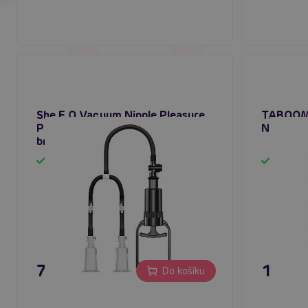
She.E.O Vacuum Nipple Pleasure
TABOOM 
Pump Large, vakuová pumpa na
Nipple S
bradavky
Skladem
Sklad
795 Kč
195 K
Do košíku