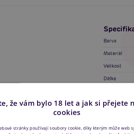
Specifik
Barva
Materiál
Velikost
Délka
Průměr
e, že vám bylo 18 let a jak si přejete 
Ovládání
cookies
Stimulace
ebové stránky používají soubory cookie, díky kterým může web 
Vlastnosti