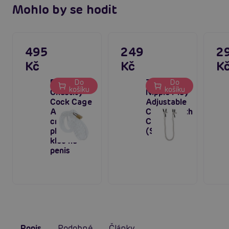
Mohlo by se hodit
495
249
2
Kč
Kč
K
Extreme
TABOOM
Do
Do
košíku
košíku
Chastity
Nipple Play
Cock Cage
Adjustable
Acrylic (7
Clamps with
cm),
Chain
plastová
(Silver)
klec na
penis
Popis
Podobné
Články