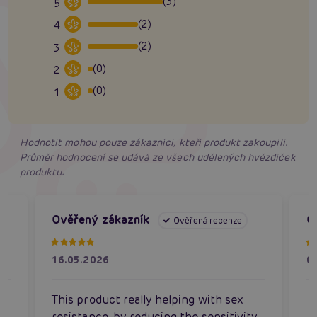
(3)
5
(2)
4
(2)
3
(0)
2
(0)
1
Hodnotit mohou pouze zákazníci, kteří produkt zakoupili.
Průměr hodnocení se udává ze všech udělených hvězdiček
produktu.
Ověřený zákazník
O
Ověřená recenze
16.05.2026
0
This product really helping with sex
resistance, by reducing the sensitivity,