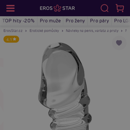
TOP hity -20%
Pro muže
Pro ženy
Pro páry
Pro LG
ErosStar.cz
Erotické pomůcky
Návleky na penis, varlata a prsty
Ná
4.1