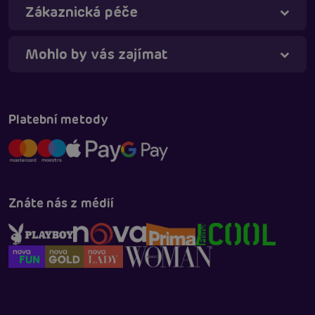
Zákaznická péče
Mohlo by vás zajímat
Táňa - virtuální asistentka
Online
Platební metody
Znáte nás z médií