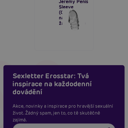
Jeremy Penis
Sleeve
(Clear),
návlek na
žalud penisu
Sexletter Erosstar: Tvá
inspirace na každodenní
dovádění
Akce, novinky a inspirace pro hravější sexuální
život. Žádný spam, jen to, co tě skutěčně
zajímá.