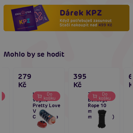
Mohlo by se hodit
279
395
Kč
Kč
K
Umělá
TABOOM
Do
Do
u
košíku
košíku
vagína
Bondage
Pretty Love
Rope 10
Vacuum
meter / 7
Cup Vagina
mm (Black)