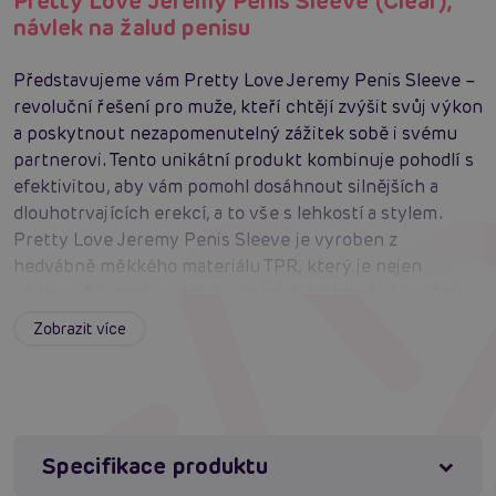
Pretty Love Jeremy Penis Sleeve (Clear),
návlek na žalud penisu
Představujeme vám Pretty Love Jeremy Penis Sleeve –
revoluční řešení pro muže, kteří chtějí zvýšit svůj výkon
a poskytnout nezapomenutelný zážitek sobě i svému
partnerovi. Tento unikátní produkt kombinuje pohodlí s
efektivitou, aby vám pomohl dosáhnout silnějších a
dlouhotrvajících erekcí, a to vše s lehkostí a stylem.
Pretty Love Jeremy Penis Sleeve je vyroben z
hedvábně měkkého materiálu TPR, který je nejen
nádherně jemný na dotek, ale také dostatečně pružný,
aby se přizpůsobil každé velikosti, zároveň však
Zobrazit více
zachovával svou pevnost a udržoval se na místě. Tento
penisový návlek účinně obepíná vaši kůži, zachytává
krev ve vašem penisu a pomáhá vám dosáhnout
silnějších a trvalejších erekcí.
Navíc je Pretty Love Jeremy Penis Sleeve ideální pro
Specifikace produktu
postupný trénink potence a prodloužení sladkých chvil