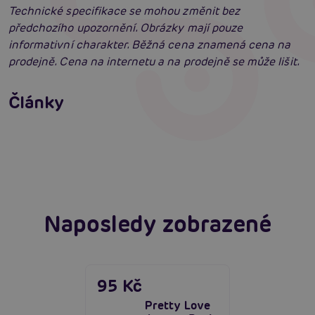
Technické specifikace se mohou změnit bez
předchozího upozornění. Obrázky mají pouze
informativní charakter. Běžná cena znamená cena na
prodejně. Cena na internetu a na prodejně se může lišit.
Erotická inteligence: Příručka Sexiomů
Swingers party poprvé: Erotický ráj plný
Články
extáze? Průvodce, který ti otevře dveře!
Číst více
SVAKOM přechází na KooSync: Nová éra
interaktivního ovládání vašich hraček je tu!
Číst více
Číst více
Naposledy zobrazené
95 Kč
Pretty Love