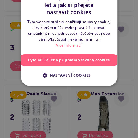
let a jak si přejete
CZECH
nastavit cookies
SLOVAK
Tyto webové stránky používají soubory cookie,
Super Dick Sleeve
Seduction Sleeve
5
5
díky kterým může web správně fungovat,
ENGLISH
Clear
Skladem
Skladem
umožnit nám vyhodnocovat návštěvnost nebo
vám přizpůsobit reklamu na míru.
Více informací
395 Kč
139 Kč
Bylo mi 18 let a přijímám všechny cookies
Do košíku
Do košíku
NASTAVENÍ COOKIES
Power Penis Sleeve
Baile Men Extension
4.5
4
Set clear
černá
Skladem
Skladem
249 Kč
295 Kč
Do košíku
Do košíku