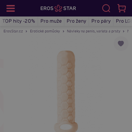
TOP hity -20%
Pro muže
Pro ženy
Pro páry
Pro LG
ErosStar.cz
Erotické pomůcky
Návleky na penis, varlata a prsty
Ná