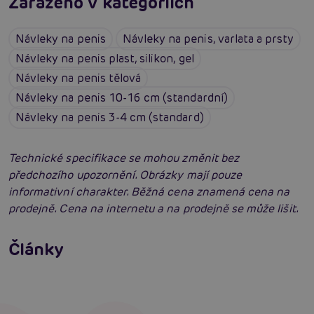
Zařazeno v kategoriích
Návleky na penis
Návleky na penis, varlata a prsty
Návleky na penis plast, silikon, gel
Návleky na penis tělová
Návleky na penis 10-16 cm (standardní)
Návleky na penis 3-4 cm (standard)
Technické specifikace se mohou změnit bez
předchozího upozornění. Obrázky mají pouze
informativní charakter. Běžná cena znamená cena na
prodejně. Cena na internetu a na prodejně se může lišit.
Erotická inteligence: Příručka Sexiomů
Swingers party poprvé: Erotický ráj plný
Články
extáze? Průvodce, který ti otevře dveře!
Číst více
SVAKOM přechází na KooSync: Nová éra
interaktivního ovládání vašich hraček je tu!
Číst více
Číst více