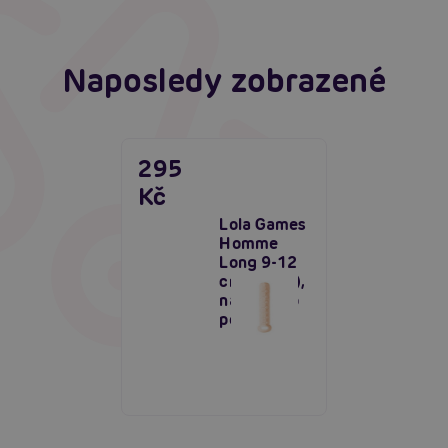
Naposledy zobrazené
295
Kč
Lola Games
Homme
Long 9-12
cm (Flesh),
návlek pro
penis