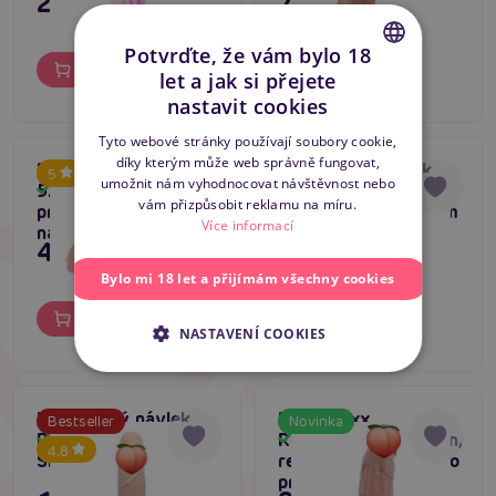
295 Kč
795 Kč
Potvrďte, že vám bylo 18
Do košíku
Do košíku
let a jak si přejete
CZECH
nastavit cookies
SLOVAK
Tyto webové stránky používají soubory cookie,
díky kterým může web správně fungovat,
ENGLISH
RealStuff Extender
Realistický návlek
5
4.9
umožnit nám vyhodnocovat návštěvnost nebo
5.5" (14 cm),
Pretty Love Penis
Skladem
Skladem
vám přizpůsobit reklamu na míru.
prodlužovací návlek
Sleeve Medium 16cm
Více informací
na penis
469 Kč
149 Kč
Bylo mi 18 let a přijímám všechny cookies
Do košíku
Do košíku
NASTAVENÍ COOKIES
Realistický návlek
Realistixxx
Bestseller
Novinka
Pretty Love Penis
RealSleeve Extension,
Skladem
Skladem
4.8
Sleeve Large 18cm
realistický návlek pro
prodloužení