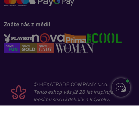
Znáte nás z médií
©
HEXATRADE COMPANY s.r.o.
Tento eshop vás již 28 let inspiruje k
lepšímu sexu kdekoliv a kdykoliv.
Navštěvovat jej smí pouze entity starší 18 let, kvůli
sexuální a erotické tématice. Core developed in
cooperation with
404.cz