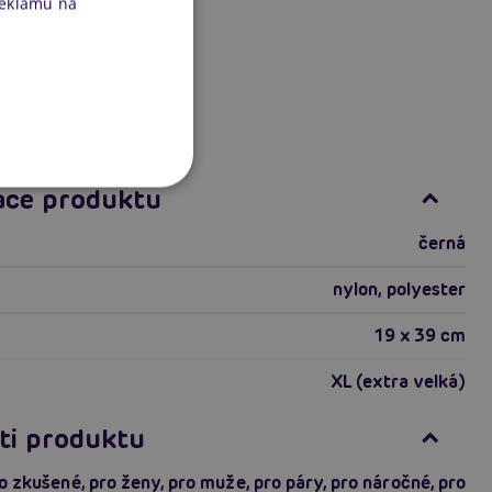
reklamu na
ace produktu
černá
nylon, polyester
19 x 39 cm
XL (extra velká)
ti produktu
o zkušené
,
pro ženy
,
pro muže
,
pro páry
,
pro náročné
,
pro