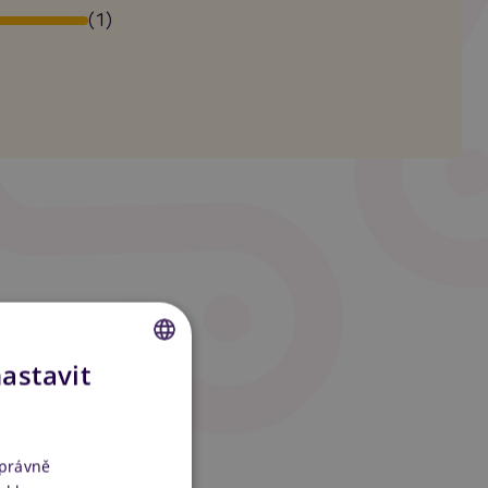
(1)
nastavit
CZECH
SLOVAK
ENGLISH
správně