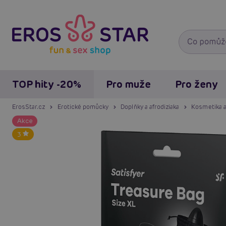
TOP hity -20%
Pro muže
Pro ženy
ErosStar.cz
Erotické pomůcky
Doplňky a afrodiziaka
Kosmetika a
Akce
3