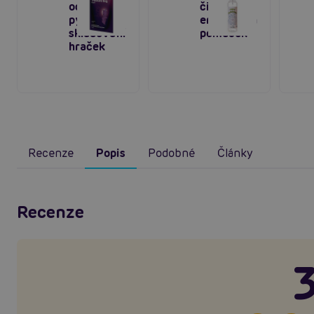
ochranný
čistič
pytlík na
erotických
skladování
pomůcek
hraček
Recenze
Popis
Podobné
Články
Recenze
3