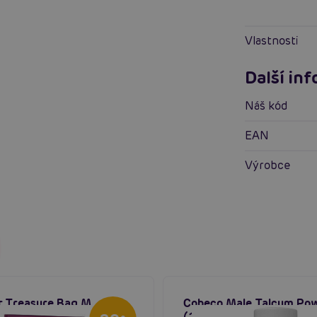
Vlastnosti
Další in
Náš kód
EAN
Výrobce
r Treasure Bag M
Cobeco Male Talcum Po
 ochranný pytlík na
(150g), pudr pro údržbu