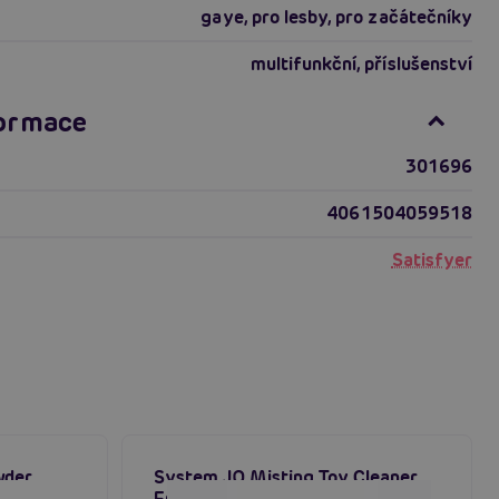
gaye
,
pro lesby
,
pro začátečníky
multifunkční
,
příslušenství
formace
301696
4061504059518
Satisfyer
wder
System JO Misting Toy Cleaner
Fresh (120 ml), čistící přípravek