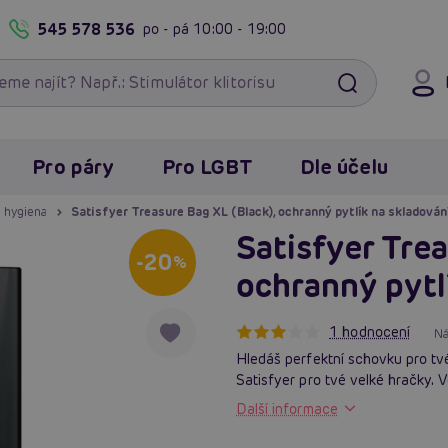
545 578 536
po - pá
10:00 - 19:00
Pro páry
Pro LGBT
Dle účelu
 hygiena
Satisfyer Treasure Bag XL (Black), ochranný pytlík na skladován
Satisfyer Trea
-20
%
ochranný pytl
1 hodnocení
Ná
Hledáš perfektní schovku pro tvé
Satisfyer pro tvé velké hračky. 
Další informace