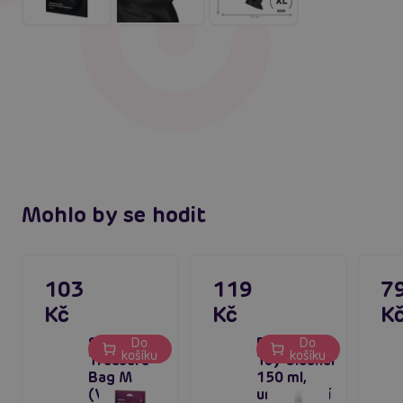
Mohlo by se hodit
103
119
7
Kč
Kč
K
Satisfyer
Boss Series
Do
Do
košíku
košíku
Treasure
Toy Cleaner
Bag M
150 ml,
(Violet),
univerzální