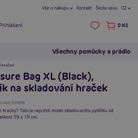
Vše o nákupu
Kontakt
Škola sexu
CZ
Přihlášení
0 Kč
Všechny pomůcky a prádlo
í hraček
sure Bag XL (Black),
ík na skladování hraček
š kód:
301696
 hračky? Toto je největší model skladovacího pytlíčku od
Velikost 39 x 19 cm.