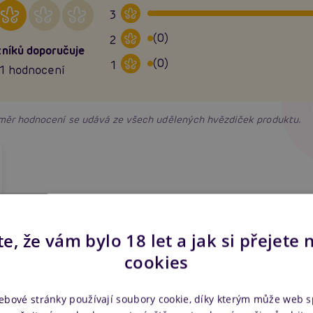
3
(0)
2
níků doporučuje
(0)
1
1 hodnocení
růměr hodnocení se udává ze všech udělených hvězdiček produktu.
e, že vám bylo 18 let a jak si přejete 
cookies
ebové stránky používají soubory cookie, díky kterým může web 