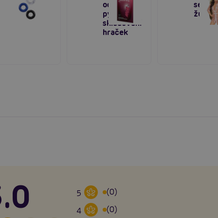
ochranný
sexy
pytlík na
župán
skladování
hraček
.0
(0)
5
(0)
4