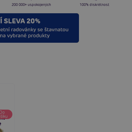
200 000+ uspokojených
100% diskrétnost
ouse
Do
šíku
ght
e
,