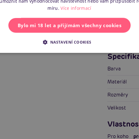
 umožnit nám vyhodnocovat návštěvnost nebo vám přizpůsobit 
míru.
Více informací
Zobrazit všechny recenze
Bylo mi 18 let a přijímám všechny cookies
NASTAVENÍ COOKIES
Specifik
Barva
Materiál
Rozměry
Velikost
Vlastnos
Pro koho
pr