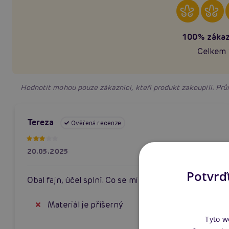
100% zákaz
Celkem 
Hodnotit mohou pouze zákazníci, kteří produkt zakoupili. P
Tereza
Ověřená recenze
20.05.2025
Potvrďt
Obal fajn, účel splní. Co se mi nelíbí je materiál.
Materiál je příšerný
Tyto w