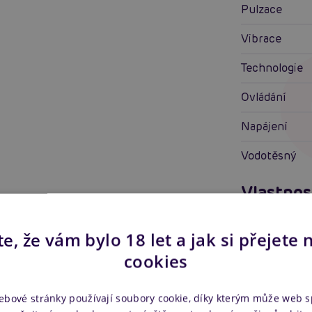
Pulzace
Vibrace
Technologie
Ovládání
Napájení
Vodotěsný
Vlastnos
Pro koho
e, že vám bylo 18 let a jak si přejete 
Vlastnosti
cookies
Stimulace
ebové stránky používají soubory cookie, díky kterým může web 