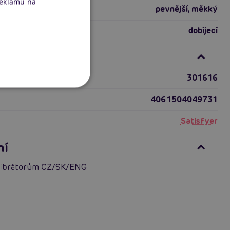
reklamu na
riálu
pevnější
,
měkký
dobíjecí
formace
301616
4061504049731
Satisfyer
ní
vibrátorům CZ/SK/ENG