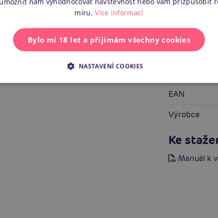
 umožnit nám vyhodnocovat návštěvnost nebo vám přizpůsobit 
Tvrdost mate
míru.
Více informací
Napájení
Bylo mi 18 let a přijímám všechny cookies
Další in
NASTAVENÍ COOKIES
Náš kód
EAN
Výrobce
Ke staže
Manuál k 