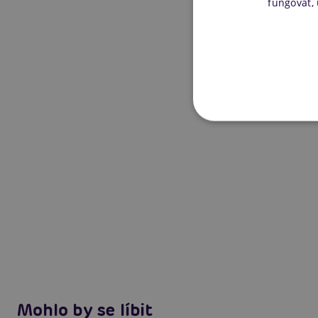
fungovat,
Mohlo by se líbit