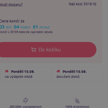
Náš kód:
301616
zboží dostanu?
Cena končí za
03
04
01
dní
hodin
minut
Končí v 23:59 nebo do vyprodání zásob.
Do košíku
Pondělí 10.08.
Pondělí 10.08.
na výdejním místě
doručení domů
200 000+ uspokojených
100% diskrétnost