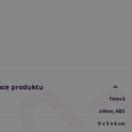
ace produktu
fialová
silikon, ABS
9 x 5 x 6 cm