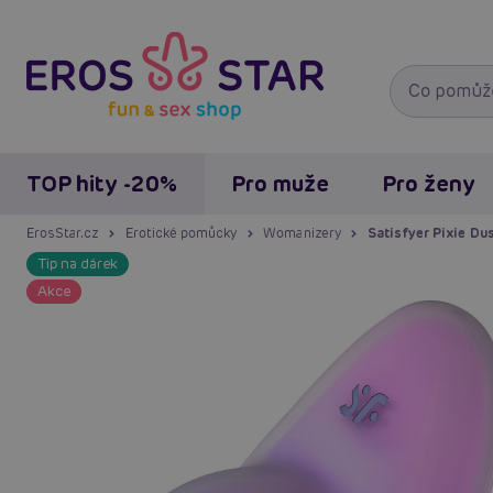
TOP hity -20%
Pro muže
Pro ženy
ErosStar.cz
Erotické pomůcky
Womanizery
Satisfyer Pixie Dust
Tip na dárek
Akce