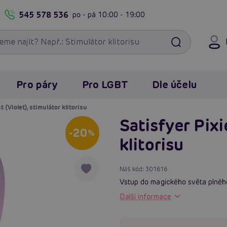
545 578 536
po - pá
10:00 - 19:00
Pro páry
Pro LGBT
Dle účelu
 (Violet), stimulátor klitorisu
Satisfyer Pixi
-20
%
klitorisu
Náš kód:
301616
Vstup do magického světa plného
Další informace