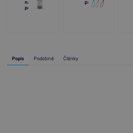
na intimní
pack
použití
Popis
Podobné
Články