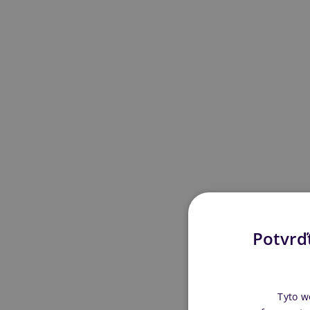
Potvrďt
Tyto w