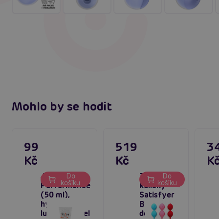
Mohlo by se hodit
99
519
3
Kč
Kč
K
Just Glide
Zátěžové
Do
Do
košíku
košíku
Performance
kuličky
(50 ml),
Satisfyer
hybridní
Balls C03
lubrikační gel
double 3