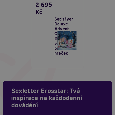
2 695
Kč
Satisfyer
Deluxe
Advent
Calendar
2025,
vánoční
balíček 24
hraček
Sexletter Erosstar: Tvá
inspirace na každodenní
dovádění