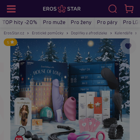
TOP hity -20%
Pro muže
Pro ženy
Pro páry
Pro LG
ErosStar.cz
Erotické pomůcky
Doplňky a afrodiziaka
Kalendáře
5