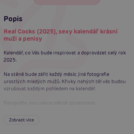
Popis
Real Cocks (2025), sexy kalendář krásní
muži a penisy
Kalendář, co Vás bude inspirovat a doprovázet celý rok
2025.
Na stěně bude zářit každý měsíc jiná fotografie
urostlých mladých mužů. Křivky nahých těl vás budou
vzrušovat každým pohledem na kalendář.
Fotografie jsou velice pěkně zpracované.
Kalendář je nástěnný ve složeném stavu ve formátu A4
Zobrazit více
po pověšení je formát A3.