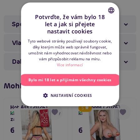
Kalendář 2025
12 krásných fotek
Potvrďte, že vám bylo 18
Specifikace produktu
let a jak si přejete
Složený rozměr - 297 x 210 mm
CZECH
nastavit cookies
SLOVAK
Rozložený rozměr - 297 x 420 mm
Tyto webové stránky používají soubory cookie,
Vlastnosti produktu
díky kterým může web správně fungovat,
ENGLISH
umožnit nám vyhodnocovat návštěvnost nebo
#nahý kalendář
#dárkový kalendář
vám přizpůsobit reklamu na míru.
Další informace
Více informací
#nudistický kalendář
Bylo mi 18 let a přijímám všechny cookies
Mohlo by se líbit
Máte dotaz k produktu?
Zašlete nám zprávu
NASTAVENÍ COOKIES
Hot Ass (2026),
Big Boobs (2026),
5
kalendář krásné sexy
kalendář velká prsa
Skladem
Skladem
zadečky
69 Kč
69 Kč