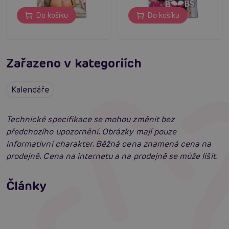
Do košíku
Do košíku
Zařazeno v kategoriích
Kalendáře
Technické specifikace se mohou změnit bez
předchozího upozornění. Obrázky mají pouze
informativní charakter. Běžná cena znamená cena na
prodejně. Cena na internetu a na prodejně se může lišit.
Jak na zlepšení a podporu erekce
Články
Erotická inteligence: Příručka Sexiomů
Číst více
Swingers party poprvé: Erotický ráj plný
extáze? Průvodce, který ti otevře dveře!
Číst více
Číst více