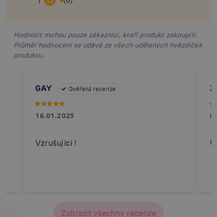
1
Hodnotit mohou pouze zákazníci, kteří produkt zakoupili.
Průměr hodnocení se udává ze všech udělených hvězdiček
produktu.
GAY
Z
Ověřená recenze
16.01.2025
0
Vzrušující !
Ú
Zobrazit všechny recenze