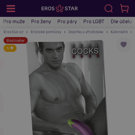
Pro muže
Pro ženy
Pro páry
Pro LGBT
Dle účelu
ErosStar.cz
Erotické pomůcky
Doplňky a afrodiziaka
Kalendáře
Bestseller
5