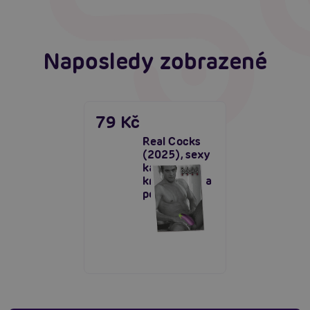
Naposledy zobrazené
79 Kč
Real Cocks
(2025), sexy
kalendář
krásní muži a
penisy