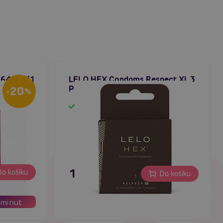
L 64mm (1
LELO HEX Condoms Respect XL 3
Pack
-20
%
Skladem
179 Kč
o košíku
Do košíku
minut