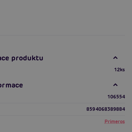
ace produktu
12ks
formace
106554
8594068389884
Primeros