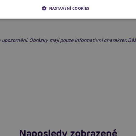
NASTAVENÍ COOKIES
 upozornění. Obrázky mají pouze informativní charakter. B
Jak správně vybrat a nasadit kondom
Číst více
Naposledy zobrazené