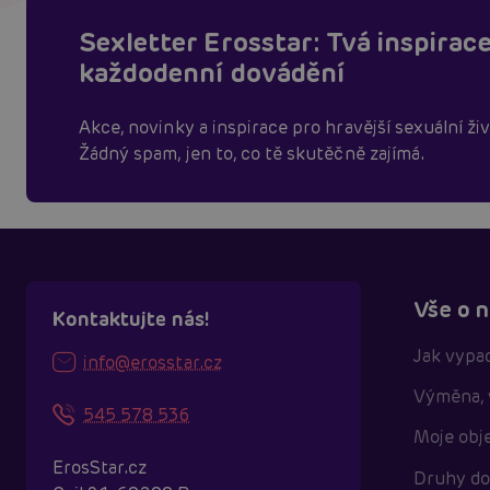
Sexletter Erosstar: Tvá inspirac
každodenní dovádění
Akce, novinky a inspirace pro hravější sexuální živ
Žádný spam, jen to, co tě skutěčně zajímá.
Vše o 
Kontaktujte nás!
Jak vypad
info@erosstar.cz
Výměna, 
545 578 536
Moje obj
ErosStar.cz
Druhy do