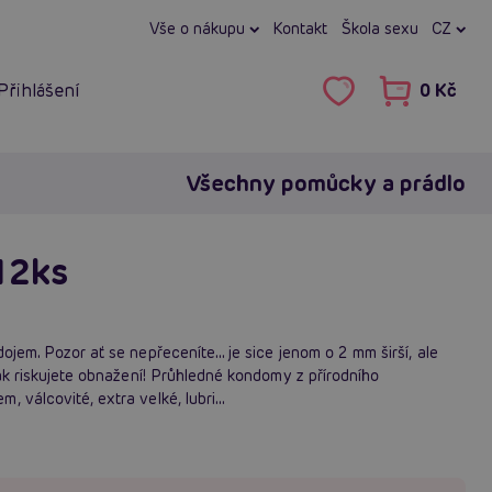
Vše o nákupu
Kontakt
Škola sexu
CZ
Přihlášení
0 Kč
Všechny pomůcky a prádlo
12ks
ojem. Pozor ať se nepřeceníte... je sice jenom o 2 mm širší, ale
tak riskujete obnažení! Průhledné kondomy z přírodního
 válcovité, extra velké, lubri...