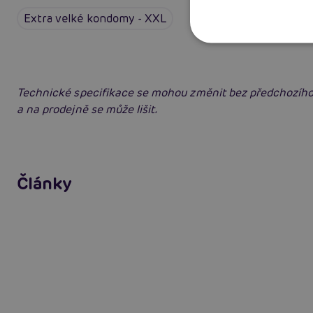
Extra velké kondomy - XXL
Technické specifikace se mohou změnit bez předchozího
a na prodejně se může lišit.
Jak na zlepšení a podporu erekce
Články
Číst více