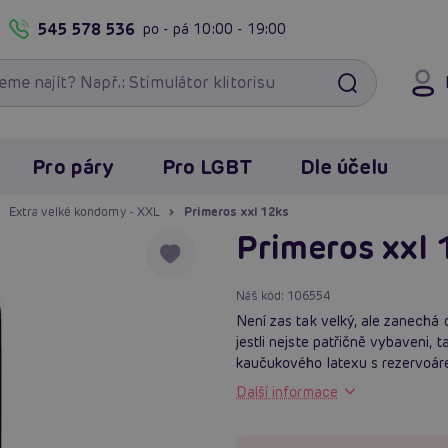
545 578 536
po - pá
10:00 - 19:00
Pro páry
Pro LGBT
Dle účelu
Extra velké kondomy - XXL
Primeros xxl 12ks
Primeros xxl 
Náš kód:
106554
Není zas tak velký, ale zanechá d
jestli nejste patřičně vybaveni, 
kaučukového latexu s rezervoárem,
Další informace