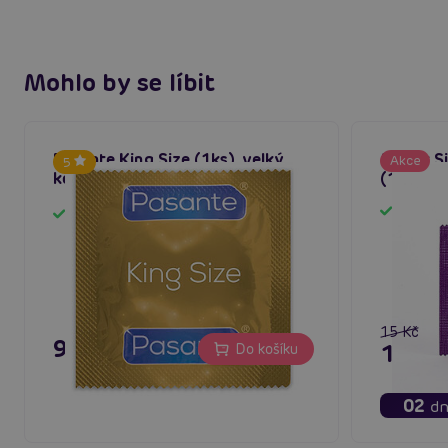
Mohlo by se líbit
Pasante King Size (1ks), velký
Mister 
Akce
5
kondom hladký
(1 ks), 
Sklad
Skladem
15 Kč
9 Kč
12 Kč
Do košíku
02
dn