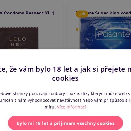
X Condoms Respect XL 1
Pasante Super King kon
5
em
Skladem do týdne
e, že vám bylo 18 let a jak si přejete 
11 Kč
Do košíku
Před
cookies
ebové stránky používají soubory cookie, díky kterým může web 
 umožnit nám vyhodnocovat návštěvnost nebo vám přizpůsobit 
míru.
Více informací
Bylo mi 18 let a přijímám všechny cookies