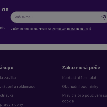
e na
ot.
Vložením emailu souhlasíte se
zpracováním osobních údajů
nákupu
Zákaznická péče
á zásilka
Kontaktní formulář
vrácení a reklamace
Obchodní podmínky
ednávka
Pravidla pro používání s
cookie
pravy a ceny