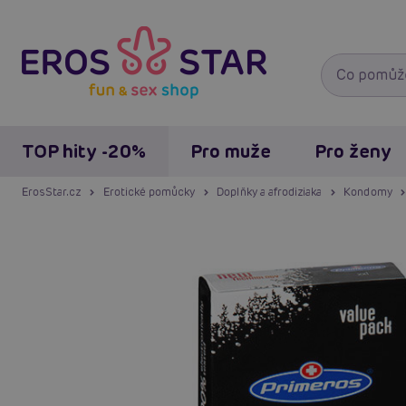
TOP hity -20%
Pro muže
Pro ženy
ErosStar.cz
Erotické pomůcky
Doplňky a afrodiziaka
Kondomy