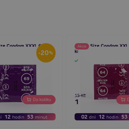
Size Condom XXXL 69mm
Mister Size Condom XX
Akce
ultratenké kondomy
ks), ultratenké kondomy
-20
%
em
Skladem
15 Kč
Do košíku
D
12 Kč
12
53
02
12
53
í
hodin
minut
dní
hodin