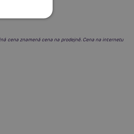
ěžná cena znamená cena na prodejně. Cena na internetu
Erotická inteligence: Příručka Sexiomů
Číst více