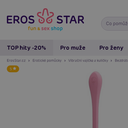
TOP hity -20%
Pro muže
Pro ženy
ErosStar.cz
Erotické pomůcky
Vibrační vajíčka a kuličky
Bezdráto
5