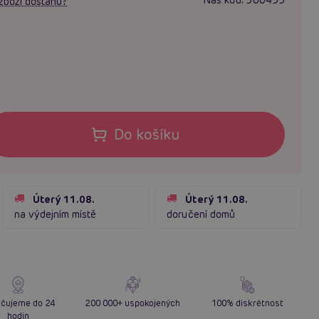
zboží dostanu?
Do košíku
Úterý 11.08.
Úterý 11.08.
na výdejním místě
doručení domů
čujeme do 24
200 000+ uspokojených
100% diskrétnost
hodin