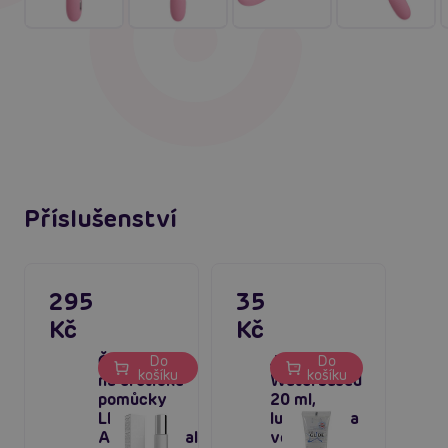
Příslušenství
295
35
Kč
Kč
Čistící sprej
Just Glide
Do
Do
košíku
košíku
na erotické
Waterbased
pomůcky
20 ml,
LELO
lubrikant na
Antibacterial
vodní bázi