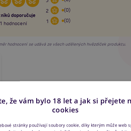
3
(0)
2
níků doporučuje
(0)
1
1 hodnocení
růměr hodnocení se udává ze všech udělených hvězdiček produktu.
e, že vám bylo 18 let a jak si přejete 
cookies
ebové stránky používají soubory cookie, díky kterým může web 