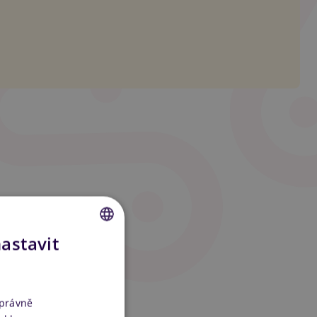
nastavit
CZECH
SLOVAK
ENGLISH
správně