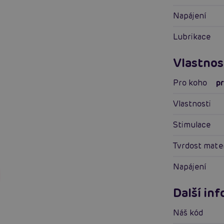
Napájení
Lubrikace
Vlastnos
Pro koho
p
Vlastnosti
Stimulace
Tvrdost mate
Napájení
Další in
Náš kód