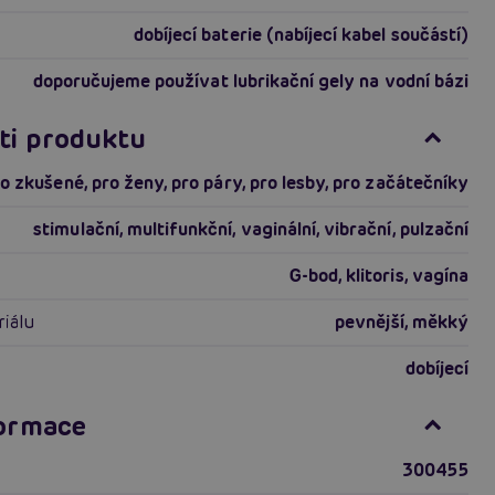
dobíjecí baterie (nabíjecí kabel součástí)
doporučujeme používat lubrikační gely na vodní bázi
ti produktu
ro zkušené
,
pro ženy
,
pro páry
,
pro lesby
,
pro začátečníky
stimulační
,
multifunkční
,
vaginální
,
vibrační
,
pulzační
G-bod
,
klitoris
,
vagína
riálu
pevnější
,
měkký
dobíjecí
formace
300455