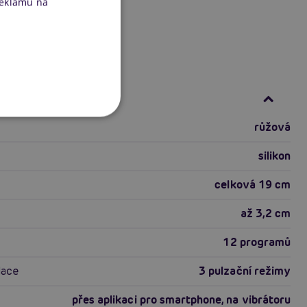
reklamu na
ace produktu
růžová
silikon
celková 19 cm
až 3,2 cm
12 programů
lace
3 pulzační režimy
přes aplikaci pro smartphone, na vibrátoru