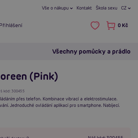
Vše o nákupu
Kontakt
Škola sexu
CZ
Přihlášení
0 Kč
Všechny pomůcky a prádlo
oreen (Pink)
š kód:
300455
ládáním přes telefon. Kombinace vibrací a elektrostimulace.
ívání. Jednoduché ovládání aplikací pro smartphone. Nabíjecí.
Náš kód:
300455