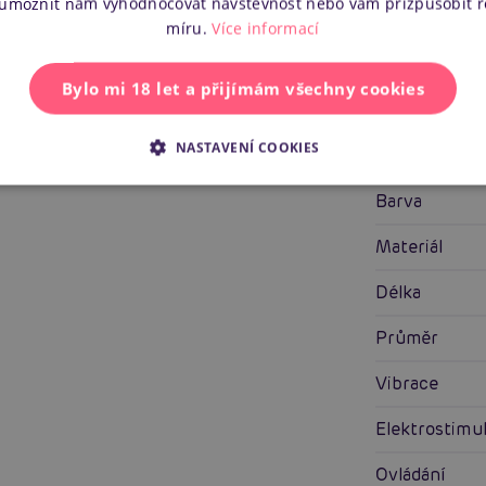
 umožnit nám vyhodnocovat návštěvnost nebo vám přizpůsobit 
Zobrazit všechny recenze
míru.
Více informací
Bylo mi 18 let a přijímám všechny cookies
NASTAVENÍ COOKIES
Specifik
Barva
Materiál
Délka
Průměr
Vibrace
Elektrostimu
Ovládání