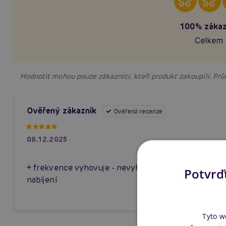
100% zákaz
Celkem 
Hodnotit mohou pouze zákazníci, kteří produkt zakoupili. P
Ověřený zákazník
Ověřená recenze
08.12.2025
+ frekvence vyhovuje - nevyhovuje způsob
Potvrďt
nabíjení
Tyto w