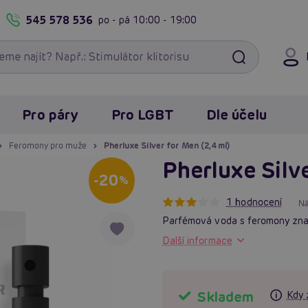
545 578 536
po - pá
10:00 - 19:00
Pro páry
Pro LGBT
Dle účelu
Feromony pro muže
Pherluxe Silver for Men (2,4 ml)
Pherluxe Silve
-20
%
1 hodnocení
Ná
Parfémová voda s feromony zn
Další informace
Skladem
Kdy 