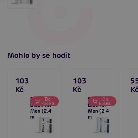
Mohlo by se hodit
103
103
5
Kč
Kč
K
Pherluxe
Pherluxe
Do
Do
košíku
košíku
Black for
Blue for
Men (2,4
Men (2,4
ml)
ml)