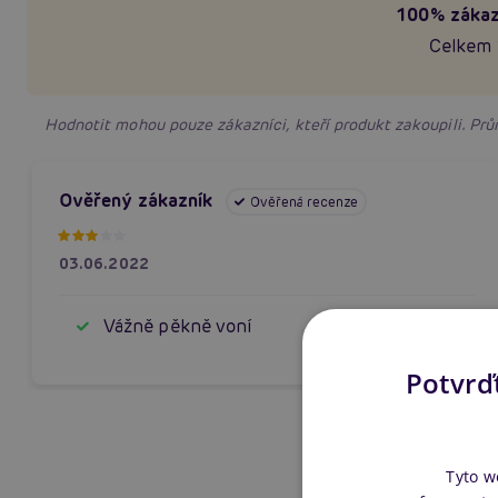
100% zákaz
Celkem 
Hodnotit mohou pouze zákazníci, kteří produkt zakoupili. P
Ověřený zákazník
Ověřená recenze
03.06.2022
Vážně pěkně voní
Potvrďt
Tyto w