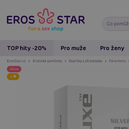
TOP hity -20%
Pro muže
Pro ženy
ErosStar.cz
Erotické pomůcky
Doplňky a afrodiziaka
Feromony
Akce
3