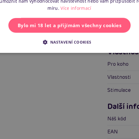
 umožnit nám vyhodnocovat návštěvnost nebo vám přizpůsobit 
míru.
Více informací
Specifik
Bylo mi 18 let a přijímám všechny cookies
Objem
NASTAVENÍ COOKIES
Vlastnos
Pro koho
Vlastnosti
Stimulace
Další in
Náš kód
EAN