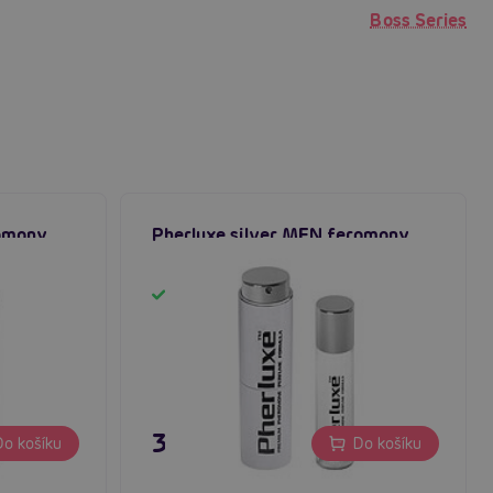
Boss Series
romony
Pherluxe silver MEN feromony
Skladem
395 Kč
o košíku
Do košíku