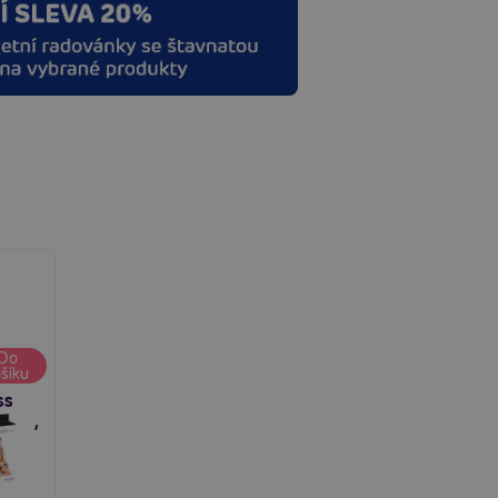
tty
Do
šíku
ss
uffs,
j s