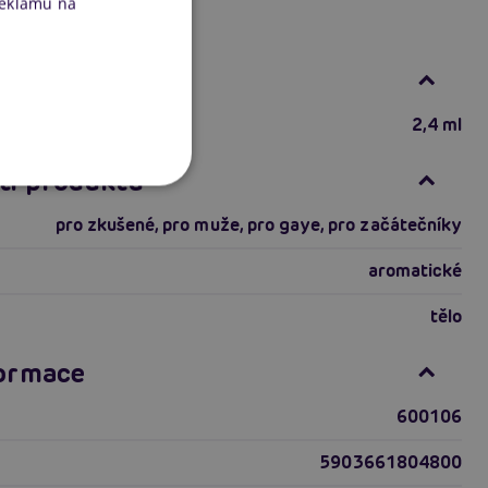
reklamu na
ace produktu
2,4 ml
ti produktu
pro zkušené
,
pro muže
,
pro gaye
,
pro začátečníky
aromatické
tělo
formace
600106
5903661804800