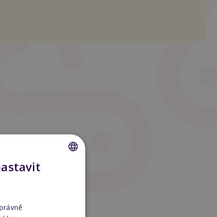
nastavit
CZECH
SLOVAK
ENGLISH
správně