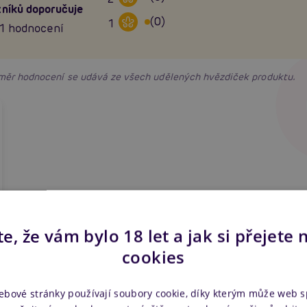
níků doporučuje
(0)
1
1 hodnocení
růměr hodnocení se udává ze všech udělených hvězdiček produktu.
e, že vám bylo 18 let a jak si přejete 
cookies
Zobrazit všechny recenze
ebové stránky používají soubory cookie, díky kterým může web 