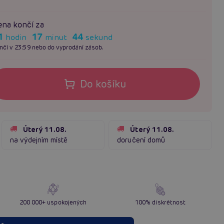
na končí za
1
17
42
hodin
minut
sekund
nčí v 23:59 nebo do vyprodání zásob.
Do košíku
Úterý 11.08.
Úterý 11.08.
na výdejním místě
doručení domů
200 000+ uspokojených
100% diskrétnost