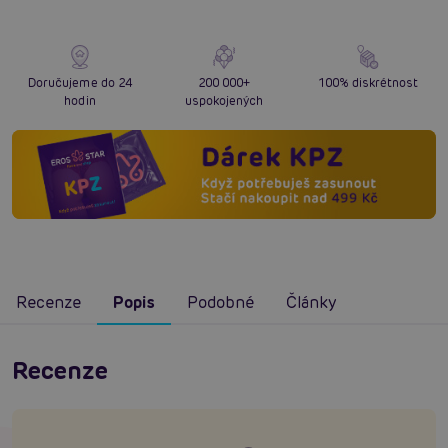
Doručujeme do 24
200 000+
100% diskrétnost
hodin
uspokojených
Recenze
Popis
Podobné
Články
Recenze