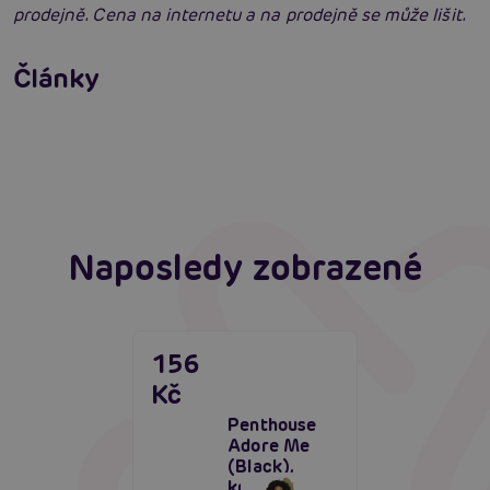
prodejně. Cena na internetu a na prodejně se může lišit.
Erotické oblečení: 100x jinak a vždy
neodolatelně sexy
Články
Erotická inteligence: Příručka Sexiomů
Číst více
Swingers party poprvé: Erotický ráj plný
extáze? Průvodce, který ti otevře dveře!
Číst více
Číst více
Naposledy zobrazené
156
Kč
Penthouse
Adore Me
(Black),
krajkové