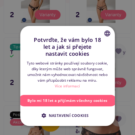
295 Kč
295 Kč
Varianty
Varianty
Potvrďte, že vám bylo 18
let a jak si přejete
Passion OMENA
Passion LINETTE
Tip na dárek
5
CZECH
Thong černé kalhotky
Thong černé kalhotky
nastavit cookies
Skladem
Skladem
SLOVAK
Tyto webové stránky používají soubory cookie,
díky kterým může web správně fungovat,
ENGLISH
umožnit nám vyhodnocovat návštěvnost nebo
vám přizpůsobit reklamu na míru.
295 Kč
295 Kč
Varianty
Varianty
Více informací
Bylo mi 18 let a přijímám všechny cookies
Passion ANTONINA
Cottelli Lingerie
Poslední šance
Tip na dárek
NASTAVENÍ COOKIES
Thong černé kalhotky
Briefs (C2310155),
-20
%
Akce
4.7
Skladem
Skladem
krajkové kalhotky
černé