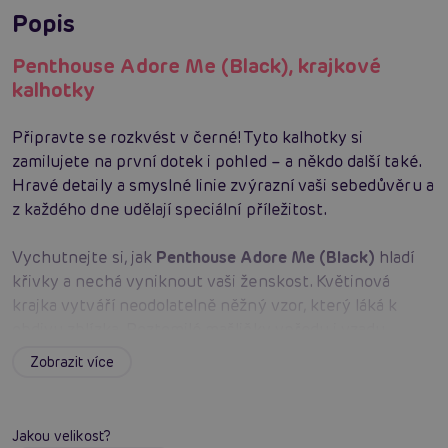
Popis
Penthouse Adore Me (Black), krajkové
kalhotky
Připravte se rozkvést v černé! Tyto kalhotky si
zamilujete na první dotek i pohled – a někdo další také.
Hravé detaily a smyslné linie zvýrazní vaši sebedůvěru a
z každého dne udělají speciální příležitost.
Vychutnejte si, jak
Penthouse
Adore Me (Black)
hladí
křivky a nechá vyniknout vaši ženskost. Květinová
krajka vytváří neodolatelně něžný vzor, který láká k
obdivu zblízka. Roztomilé mašličky vpředu i vzadu
dodávají roztomilý šarm a kapku koketerie, která
Zobrazit více
přitahuje pohledy i doteky. Úzké páskové detaily
koketně rámují boky a kreslí svůdnou siluetu, která
svádí fantazii k dalším hrám. Elegantní černá barva vše
Jakou velikost?