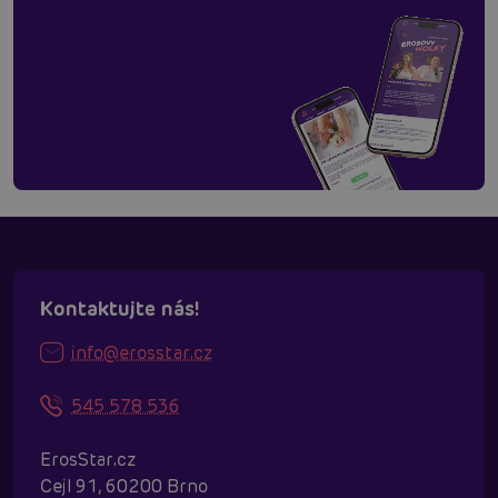
Kontaktujte nás!
info@erosstar.cz
545 578 536
ErosStar.cz
Cejl 91, 60200 Brno