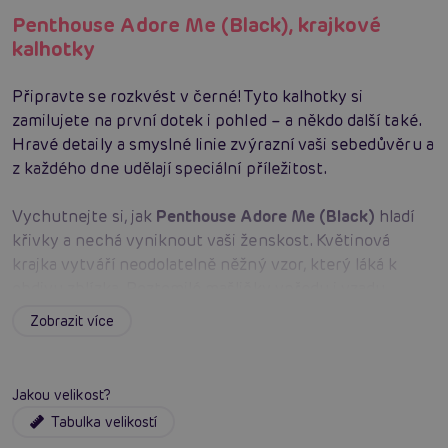
Penthouse Adore Me (Black), krajkové
kalhotky
Připravte se rozkvést v černé! Tyto kalhotky si
zamilujete na první dotek i pohled – a někdo další také.
Hravé detaily a smyslné linie zvýrazní vaši sebedůvěru a
z každého dne udělají speciální příležitost.
Vychutnejte si, jak
Penthouse
Adore Me (Black)
hladí
křivky a nechá vyniknout vaši ženskost. Květinová
krajka vytváří neodolatelně něžný vzor, který láká k
obdivu zblízka. Roztomilé mašličky vpředu i vzadu
dodávají roztomilý šarm a kapku koketerie, která
Zobrazit více
přitahuje pohledy i doteky. Úzké páskové detaily
koketně rámují boky a kreslí svůdnou siluetu, která
svádí fantazii k dalším hrám. Elegantní černá barva vše
Jakou velikost?
podtrhuje svou nadčasovou rafinovaností a promění
Tabulka velikostí
každý okamžik v malou oslavu smyslnosti. Prémiové