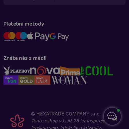
Platební metody
Znáte nás z médií
©
HEXATRADE COMPANY s.r.o.
Tento eshop vás již 28 let inspiruje k
lepšímu sexu kdekoliv a kdykoliv.