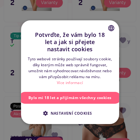
295 Kč
295 Kč
Varianty
Varianty
Potvrďte, že vám bylo 18
Passion OMENA
Passion LINETTE
Tip na dárek
5
Thong černé kalhotky
Thong černé kalhotky
let a jak si přejete
CZECH
Skladem
Skladem
nastavit cookies
SLOVAK
Tyto webové stránky používají soubory cookie,
díky kterým může web správně fungovat,
ENGLISH
295 Kč
295 Kč
umožnit nám vyhodnocovat návštěvnost nebo
Varianty
Varianty
vám přizpůsobit reklamu na míru.
Více informací
Bylo mi 18 let a přijímám všechny cookies
Passion ANTONINA
Cottelli Lingerie
Poslední šance
Tip na dárek
Thong černé kalhotky
Briefs (C2310155),
-20
%
NASTAVENÍ COOKIES
Akce
4.7
Skladem
Skladem
krajkové kalhotky
černé
295 Kč