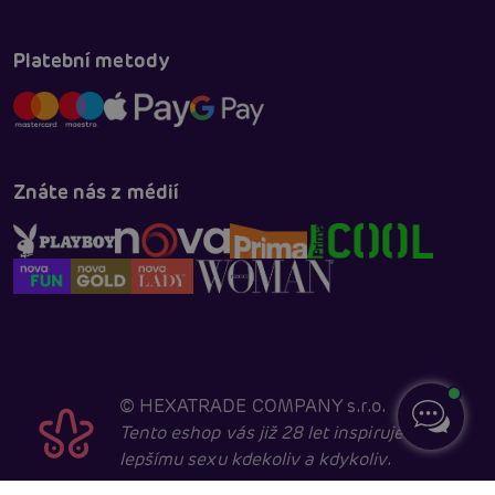
Platební metody
Znáte nás z médií
©
HEXATRADE COMPANY s.r.o.
Tento eshop vás již 28 let inspiruje k
lepšímu sexu kdekoliv a kdykoliv.