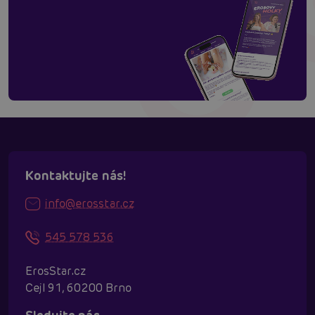
Kontaktujte nás!
info@erosstar.cz
545 578 536
ErosStar.cz
Cejl 91, 60200 Brno