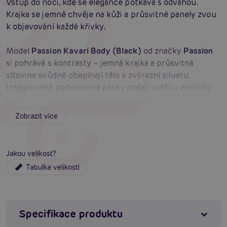
Vstup do noci, kde se elegance potkává s odvahou.
Krajka se jemně chvěje na kůži a průsvitné panely zvou
k objevování každé křivky.
Model
Passion Kavari Body (Black)
od značky
Passion
si pohrává s kontrasty – jemná krajka a průsvitná
síťovina svůdně obepínají tělo a zvýrazní siluetu.
Integrované podvazkové pásky dodají outfitu erotický
šmrnc a připraví tě těšit se na každý detail. Nastavitelná
ramínka dovolí padnutí přesně na míru, takže se můžeš
Zobrazit více
soustředit jen na hru. Pružná tkanina s 95 % polyesteru
a 5 % elastanu zajistí pohodlí i při delším nošení a
volném pohybu. Černá varianta působí nadčasově a
Jakou velikost?
tajemně – ideální volba pro večery, kdy chceš jen lehce
Tabulka velikostí
poodhalit své tajemství. Každý detail je navržen tak, aby
sváděl a hladil smysly, od jemného vzoru krajky až po
smyslné linie průsvitných panelů.
Specifikace produktu
Barva
: černá