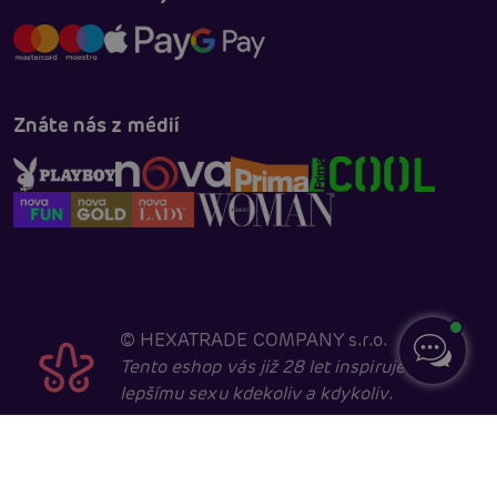
Znáte nás z médií
©
HEXATRADE COMPANY s.r.o.
Tento eshop vás již 28 let inspiruje k
lepšímu sexu kdekoliv a kdykoliv.
Navštěvovat jej smí pouze entity starší 18 let, kvůli
sexuální a erotické tématice. Core developed in
cooperation with
404.cz