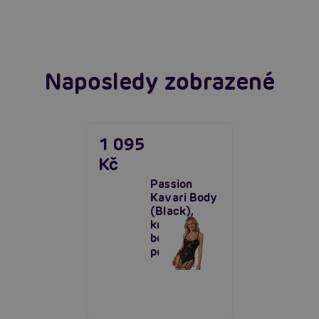
Číst více
Naposledy zobrazené
1 095
Kč
Passion
Kavari Body
(Black),
krajkové
body s
podvazky