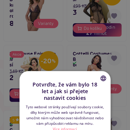
krajkové body s
495 Kč
otevřeným
396 Kč
rozkrokem
895 Kč
Varianty
03
10
dní
hodin
Do košíku
27
minut
Penthouse Enjoy The
Cottelli Costumes
Akce
Skladem
Moment (Black),
Body Plaid, kostým
-20
%
Skladem
síťované bodýčko
body s podvazky
349 Kč
279 Kč
Potvrďte, že vám bylo 18
895 Kč
Varianty
let a jak si přejete
03
10
dní
hodin
Do košíku
CZECH
nastavit cookies
27
minut
SLOVAK
Tyto webové stránky používají soubory cookie,
díky kterým může web správně fungovat,
ENGLISH
umožnit nám vyhodnocovat návštěvnost nebo
Daring Strappy
Daring Ultra Sexy
5
vám přizpůsobit reklamu na míru.
Bodysuit Open
Mesh Bodysuit,
Skladem
Skladem
Více informací