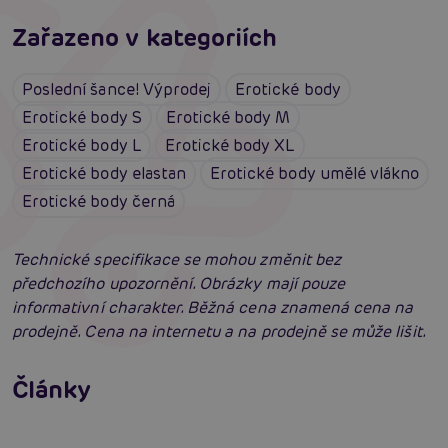
Zařazeno v kategoriích
Poslední šance! Výprodej
Erotické body
Erotické body S
Erotické body M
Erotické body L
Erotické body XL
Erotické body elastan
Erotické body umělé vlákno
Erotické body černá
Technické specifikace se mohou změnit bez
předchozího upozornění. Obrázky mají pouze
informativní charakter. Běžná cena znamená cena na
prodejně. Cena na internetu a na prodejně se může lišit.
Erotické oblečení: 100x jinak a vždy
neodolatelně sexy
Články
Erotická inteligence: Příručka Sexiomů
Číst více
Swingers party poprvé: Erotický ráj plný
extáze? Průvodce, který ti otevře dveře!
Číst více