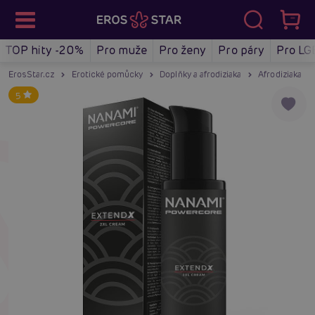
TOP hity -20%
Pro muže
Pro ženy
Pro páry
Pro LG
ErosStar.cz
Erotické pomůcky
Doplňky a afrodiziaka
Afrodiziaka
5