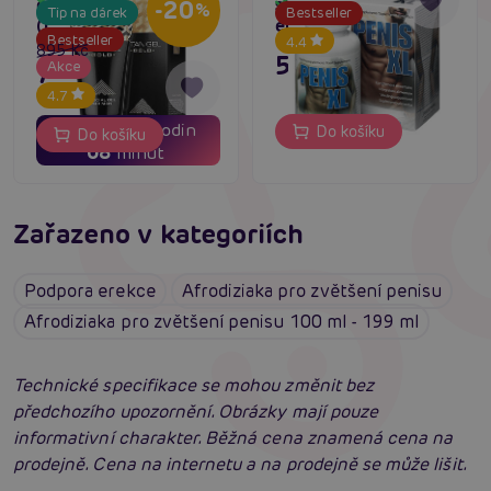
Skladem
originální gel na penis
stimulace růstu a
Skladem
-20
%
Tip na dárek
Bestseller
(Limitovaná edice)
erekce penisu
Bestseller
4.4
895 Kč
595 Kč
716 Kč
Akce
4.7
01
15
dní
hodin
Do košíku
Do košíku
08
minut
Zařazeno v kategoriích
Podpora erekce
Afrodiziaka pro zvětšení penisu
Afrodiziaka pro zvětšení penisu 100 ml - 199 ml
Technické specifikace se mohou změnit bez
předchozího upozornění. Obrázky mají pouze
informativní charakter. Běžná cena znamená cena na
prodejně. Cena na internetu a na prodejně se může lišit.