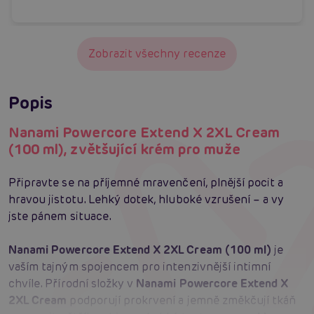
Zobrazit všechny recenze
Popis
Nanami Powercore Extend X 2XL Cream
(100 ml), zvětšující krém pro muže
Připravte se na příjemné mravenčení, plnější pocit a
hravou jistotu. Lehký dotek, hluboké vzrušení – a vy
jste pánem situace.
Nanami Powercore Extend X 2XL Cream (100 ml)
je
vaším tajným spojencem pro intenzivnější intimní
chvíle. Přírodní složky v
Nanami Powercore Extend X
2XL Cream
podporují prokrvení a jemně změkčují tkáň