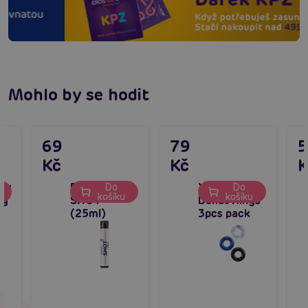
Mohlo by se hodit
69
79
Kč
Kč
K
ry
Proerecta
X-Basic
Do
Do
u
košíku
košíku
ng
SHOT
Donut Rings
(25ml)
3pcs pack