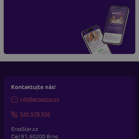
Kontaktujte nás!
info@erosstar.cz
545 578 536
ErosStar.cz
Cejl 91, 60200 Brno