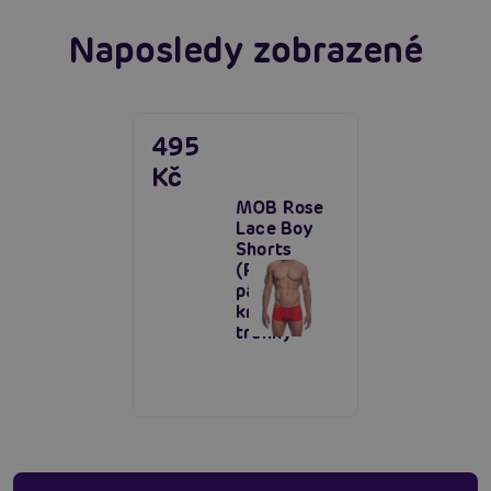
Naposledy zobrazené
495
Kč
MOB Rose
Lace Boy
Shorts
(Red),
pánské
krajkové
trenky