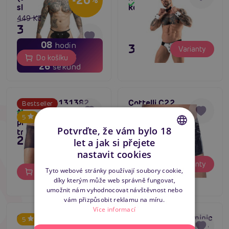
-20
%
Skladem
slon
komorník
449 Kč
359 Kč
08
hodin
395 Kč
Varianty
10
minut
Do košíku
25
sekund
Cottelli C2131382
Cottelli C22
Bestseller
Men’s Pants 2pcs,
Skladem
5
Skladem
průhledné pánské
Potvrďte, že vám bylo 18
trenky
249 Kč
let a jak si přejete
CZECH
nastavit cookies
795 Kč
Varianty
SLOVAK
Tyto webové stránky používají soubory cookie,
Do košíku
díky kterým může web správně fungovat,
ENGLISH
umožnit nám vyhodnocovat návštěvnost nebo
vám přizpůsobit reklamu na míru.
Více informací
Cottelli C2130181
Svenjoyment Dominic
Tip na dárek
5
Pants (2 Pack), sexy
Skladem