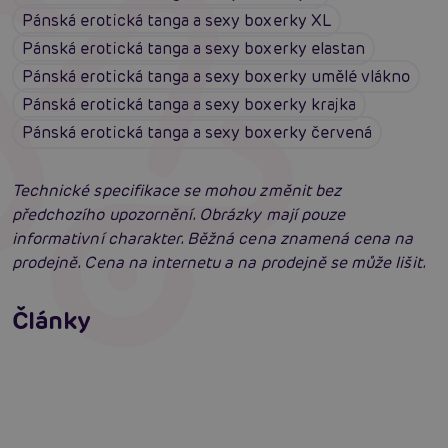
Pánská erotická tanga a sexy boxerky XL
Pánská erotická tanga a sexy boxerky elastan
Pánská erotická tanga a sexy boxerky umělé vlákno
Pánská erotická tanga a sexy boxerky krajka
Pánská erotická tanga a sexy boxerky červená
Technické specifikace se mohou změnit bez
předchozího upozornění. Obrázky mají pouze
informativní charakter. Běžná cena znamená cena na
prodejně. Cena na internetu a na prodejně se může lišit.
Erotické oblečení: 100x jinak a vždy
neodolatelně sexy
Články
Erotická inteligence: Příručka Sexiomů
Číst více
Swingers party poprvé: Erotický ráj plný
extáze? Průvodce, který ti otevře dveře!
Číst více
Číst více