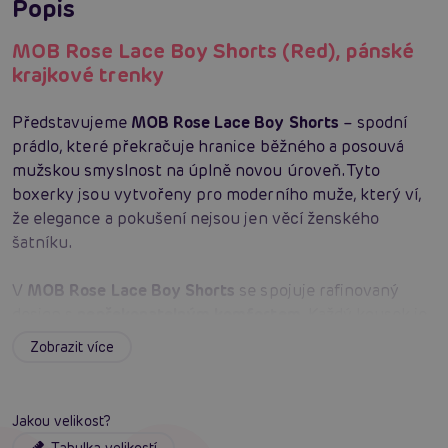
Popis
MOB Rose Lace Boy Shorts (Red), pánské
krajkové trenky
Představujeme
MOB Rose Lace Boy Shorts
– spodní
prádlo, které překračuje hranice běžného a posouvá
mužskou smyslnost na úplně novou úroveň. Tyto
boxerky jsou vytvořeny pro moderního muže, který ví,
že elegance a pokušení nejsou jen věcí ženského
šatníku.
V
MOB Rose Lace Boy Shorts
se spojuje rafinovaný
design s
nepřekonatelným komfortem
. Každý kousek je
pečlivě ušitý
z kvalitní průhledné krajky
, která je
Zobrazit více
zdobená vzorem růží. Tento detail dodává na originalitě a
zároveň zůstává decentní, takže se hodí pro každou
příležitost. Ať už se chystáte na pracovní schůzku nebo
Jakou velikost?
romantickou večeři,
MOB Rose Lace Boy Shorts
jsou
Tabulka velikostí