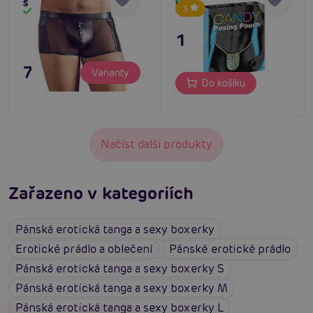
s kapsami černé
Candy posing pouch
Skladem
3
Skladem
179 Kč
795 Kč
Varianty
Do košíku
Načíst další produkty
Zařazeno v kategoriích
Pánská erotická tanga a sexy boxerky
Erotické prádlo a oblečení
Pánské erotické prádlo
Pánská erotická tanga a sexy boxerky S
Pánská erotická tanga a sexy boxerky M
Pánská erotická tanga a sexy boxerky L