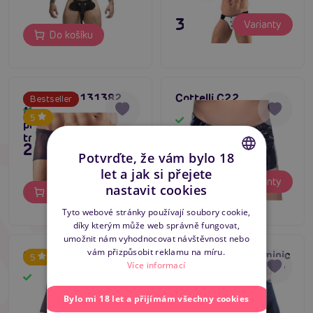
395 Kč
Varianty
Do košíku
Cottelli C2131382
Cottelli C22
Bestseller
Men’s Pants 2pcs,
Skladem
5
Skladem
průhledné pánské
trenky
249 Kč
Potvrďte, že vám bylo 18
let a jak si přejete
795 Kč
CZECH
Varianty
nastavit cookies
Do košíku
SLOVAK
Tyto webové stránky používají soubory cookie,
díky kterým může web správně fungovat,
ENGLISH
umožnit nám vyhodnocovat návštěvnost nebo
vám přizpůsobit reklamu na míru.
Cottelli C2130181
Svenjoyment Dominic
Tip na dárek
5
Více informací
Pants (2 Pack), sexy
Skladem
Bestseller
Skladem
boxerky
4.2
Bylo mi 18 let a přijímám všechny cookies
249 Kč