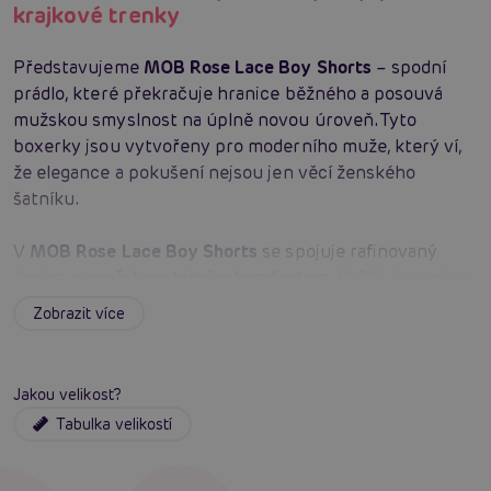
krajkové trenky
Představujeme
MOB Rose Lace Boy Shorts
– spodní
prádlo, které překračuje hranice běžného a posouvá
mužskou smyslnost na úplně novou úroveň. Tyto
boxerky jsou vytvořeny pro moderního muže, který ví,
že elegance a pokušení nejsou jen věcí ženského
šatníku.
V
MOB Rose Lace Boy Shorts
se spojuje rafinovaný
design s
nepřekonatelným komfortem
. Každý kousek je
pečlivě ušitý
z kvalitní průhledné krajky
, která je
Zobrazit více
zdobená vzorem růží. Tento detail dodává na originalitě a
zároveň zůstává decentní, takže se hodí pro každou
příležitost. Ať už se chystáte na pracovní schůzku nebo
Jakou velikost?
romantickou večeři,
MOB Rose Lace Boy Shorts
jsou
Tabulka velikostí
tou správnou volbou, která z vás udělá pánem situace.
S
MOB Rose Lace Boy Shorts
nekupujete jen spodní