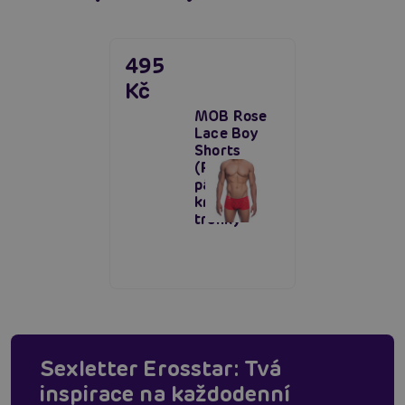
495
Kč
MOB Rose
Lace Boy
Shorts
(Red),
pánské
krajkové
trenky
Sexletter Erosstar: Tvá
inspirace na každodenní