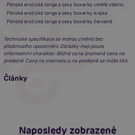
Pánská erotická tanga a sexy boxerky umělé vlákno
Pánská erotická tanga a sexy boxerky krajka
Pánská erotická tanga a sexy boxerky červená
Technické specifikace se mohou změnit bez
předchozího upozornění. Obrázky mají pouze
informativní charakter. Běžná cena znamená cena na
prodejně. Cena na internetu a na prodejně se může lišit.
Erotické oblečení: 100x jinak a vždy
neodolatelně sexy
Články
Erotická inteligence: Příručka Sexiomů
Číst více
Swingers party poprvé: Erotický ráj plný
extáze? Průvodce, který ti otevře dveře!
Číst více
Číst více
Naposledy zobrazené