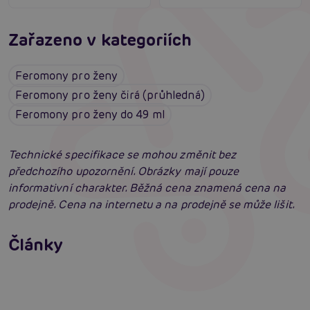
Zařazeno v kategoriích
Feromony pro ženy
Feromony pro ženy čirá (průhledná)
Feromony pro ženy do 49 ml
Technické specifikace se mohou změnit bez
předchozího upozornění. Obrázky mají pouze
informativní charakter. Běžná cena znamená cena na
prodejně. Cena na internetu a na prodejně se může lišit.
Jak na zlepšení a podporu erekce
Články
Erotická inteligence: Příručka Sexiomů
Číst více
Swingers party poprvé: Erotický ráj plný
extáze? Průvodce, který ti otevře dveře!
Číst více
Číst více