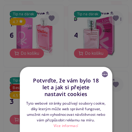
Feromony Love &
Feromony Love &
Tip na dárek
Tip na dárek
Desire pro ženy
Desire pro ženy 50ml
Skladem
Skladem
4.7
100ml
695 Kč
495 Kč
Do košíku
Do košíku
Potvrďte, že vám bylo 18
Taboo Sensual
Pearl Pheromones
Tip na dárek
Fragrance pro ženy
Eau de Parfum
Skladem
Skladem
let a jak si přejete
Bestseller
CZECH
50ml
women 14 ml
nastavit cookies
4.5
395 Kč
395 Kč
SLOVAK
Tyto webové stránky používají soubory cookie,
díky kterým může web správně fungovat,
ENGLISH
umožnit nám vyhodnocovat návštěvnost nebo
Do košíku
Do košíku
vám přizpůsobit reklamu na míru.
Více informací