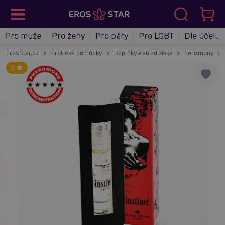
Pro muže
Pro ženy
Pro páry
Pro LGBT
Dle účelu
ErosStar.cz
Erotické pomůcky
Doplňky a afrodiziaka
Feromony
5