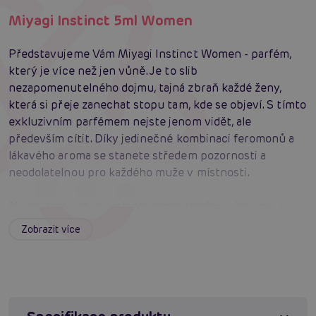
Miyagi Instinct 5ml Women
Představujeme Vám Miyagi Instinct Women - parfém,
který je více než jen vůně. Je to slib
nezapomenutelného dojmu, tajná zbraň každé ženy,
která si přeje zanechat stopu tam, kde se objeví. S tímto
exkluzivním parfémem nejste jenom vidět, ale
především cítit. Díky jedinečné kombinaci feromonů a
lákavého aroma se stanete středem pozornosti a
neodolatelnou pro každého muže v místnosti.
Miyagi Instinct je výsledek mnohaletého výzkumu a
vášně pro vytvoření parfému, který nejen voní, ale
Zobrazit více
skutečně pracuje pro Vás. Spojením účinnosti
feromonů Miyoshi Miyagi s dynamickou vůní jsme
vytvořili parfém, který je nejen přitažlivý, ale i
nezapomenutelný. Tento parfém je pro ženy, které
chtějí být vždy v centru pozornosti a očarují každého,