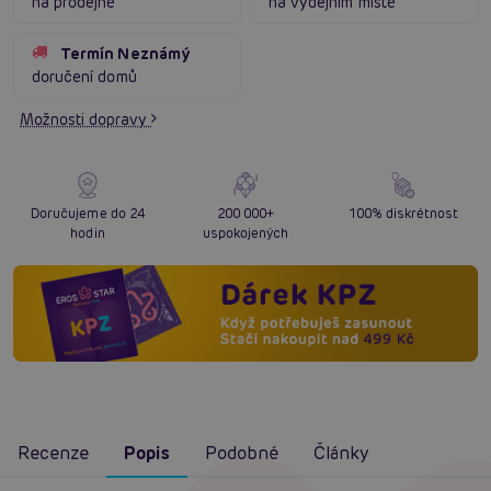
na prodejně
na výdejním místě
Termín Neznámý
doručení domů
Možnosti dopravy
Doručujeme do 24
200 000+
100% diskrétnost
hodin
uspokojených
Recenze
Popis
Podobné
Články