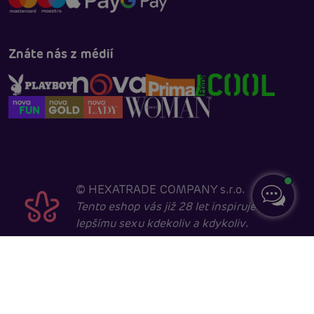
Znáte nás z médií
©
HEXATRADE COMPANY s.r.o.
Tento eshop vás již 28 let inspiruje k
lepšímu sexu kdekoliv a kdykoliv.
Navštěvovat jej smí pouze entity starší 18 let, kvůli
sexuální a erotické tématice. Core developed in
cooperation with
404.cz